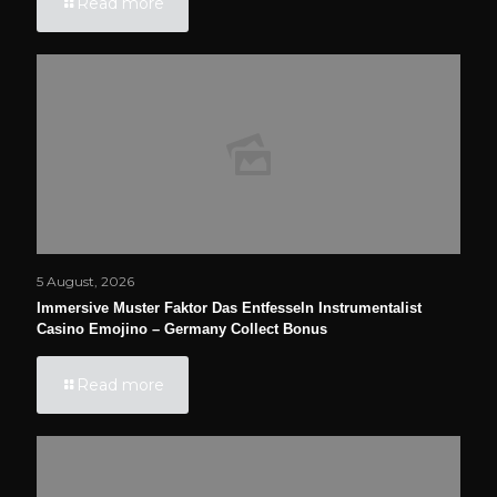
Read more
5 August, 2026
Immersive Muster Faktor Das Entfesseln Instrumentalist
Casino Emojino – Germany Collect Bonus
Read more