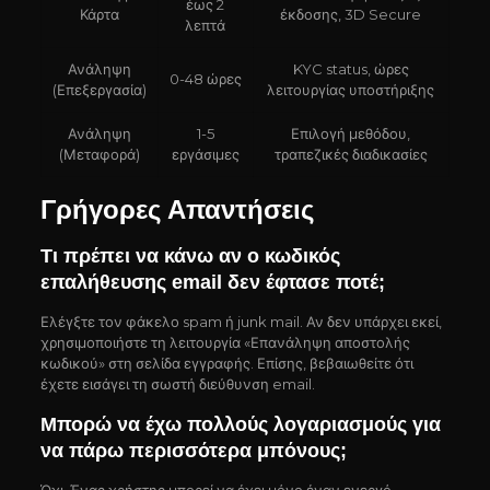
έως 2
Κάρτα
έκδοσης, 3D Secure
λεπτά
Ανάληψη
KYC status, ώρες
0-48 ώρες
(Επεξεργασία)
λειτουργίας υποστήριξης
Ανάληψη
1-5
Επιλογή μεθόδου,
(Μεταφορά)
εργάσιμες
τραπεζικές διαδικασίες
Γρήγορες Απαντήσεις
Τι πρέπει να κάνω αν ο κωδικός
επαλήθευσης email δεν έφτασε ποτέ;
Ελέγξτε τον φάκελο spam ή junk mail. Αν δεν υπάρχει εκεί,
χρησιμοποιήστε τη λειτουργία «Επανάληψη αποστολής
κωδικού» στη σελίδα εγγραφής. Επίσης, βεβαιωθείτε ότι
έχετε εισάγει τη σωστή διεύθυνση email.
Μπορώ να έχω πολλούς λογαριασμούς για
να πάρω περισσότερα μπόνους;
Όχι. Ένας χρήστης μπορεί να έχει μόνο έναν ενεργό