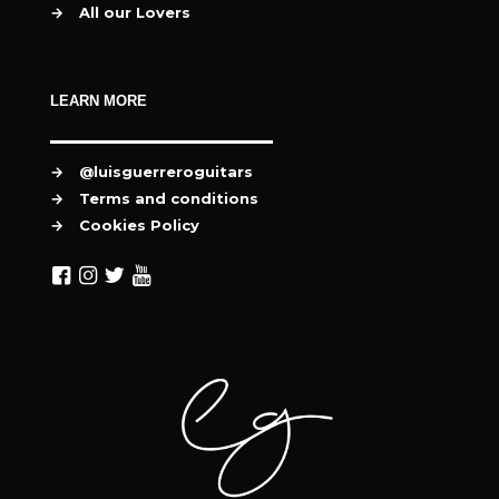
→
All our Lovers
LEARN MORE
→
@luisguerreroguitars
→
Terms and conditions
→
Cookies Policy