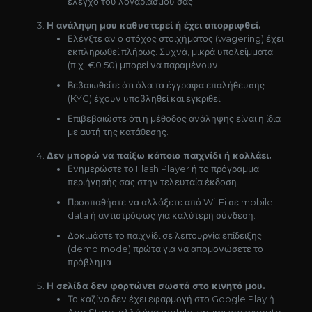
έλεγχο του λογαριασμού σας.
Η ανάληψη μου καθυστερεί ή έχει απορριφθεί.
Ελέγξτε αν ο στόχος στοιχήματος (wagering) έχει
εκπληρωθεί πλήρως. Συχνά, μικρά υπολείμματα
(π.χ. €0.50) μπορεί να παραμένουν.
Βεβαιωθείτε ότι όλα τα έγγραφα επαλήθευσης
(KYC) έχουν υποβληθεί και εγκριθεί.
Επιβεβαιώστε ότι η μέθοδος ανάληψης είναι η ίδια
με αυτή της κατάθεσης.
Δεν μπορώ να παίξω κάποιο παιχνίδι ή κολλάει.
Ενημερώστε το Flash Player ή το πρόγραμμα
περιήγησής σας στην τελευταία έκδοση.
Προσπαθήστε να αλλάξετε από Wi-Fi σε mobile
data ή αντιστρόφως για καλύτερη σύνδεση.
Δοκιμάστε το παιχνίδι σε λειτουργία επίδειξης
(demo mode) πρώτα για να απομονώσετε το
πρόβλημα.
Η σελίδα δεν φορτώνει σωστά στο κινητό μου.
Το καζίνο δεν έχει εφαρμογή στο Google Play ή
App Store, αλλά ένα mobile-optimized website