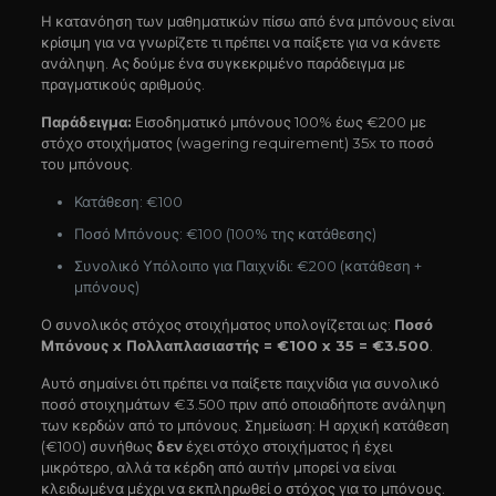
Η κατανόηση των μαθηματικών πίσω από ένα μπόνους είναι
κρίσιμη για να γνωρίζετε τι πρέπει να παίξετε για να κάνετε
ανάληψη. Ας δούμε ένα συγκεκριμένο παράδειγμα με
πραγματικούς αριθμούς.
Παράδειγμα:
Εισοδηματικό μπόνους 100% έως €200 με
στόχο στοιχήματος (wagering requirement) 35x το ποσό
του μπόνους.
Κατάθεση: €100
Ποσό Μπόνους: €100 (100% της κατάθεσης)
Συνολικό Υπόλοιπο για Παιχνίδι: €200 (κατάθεση +
μπόνους)
Ο συνολικός στόχος στοιχήματος υπολογίζεται ως:
Ποσό
Μπόνους x Πολλαπλασιαστής = €100 x 35 = €3.500
.
Αυτό σημαίνει ότι πρέπει να παίξετε παιχνίδια για συνολικό
ποσό στοιχημάτων €3.500 πριν από οποιαδήποτε ανάληψη
των κερδών από το μπόνους. Σημείωση: Η αρχική κατάθεση
(€100) συνήθως
δεν
έχει στόχο στοιχήματος ή έχει
μικρότερο, αλλά τα κέρδη από αυτήν μπορεί να είναι
κλειδωμένα μέχρι να εκπληρωθεί ο στόχος για το μπόνους.