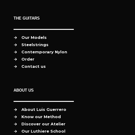
THE GUITARS
→
Our Models
→
Steelstrings
→
Contemporary Nylon
→
Order
→
Contact us
ABOUT US
→
About Luis Guerrero
→
Know our Method
→
Discover our Atelier
→
Our Luthiere School