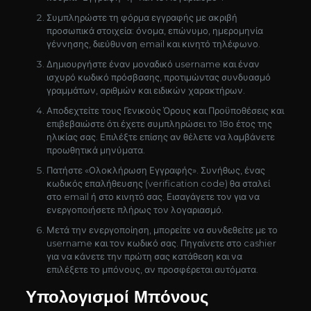
Συμπληρώστε τη φόρμα εγγραφής με ακριβή
προσωπικά στοιχεία: όνομα, επώνυμο, ημερομηνία
γέννησης, διεύθυνση email και κινητό τηλέφωνο.
Δημιουργήστε έναν μοναδικό username και έναν
ισχυρό κωδικό πρόσβασης, προτιμώντας συνδυασμό
γραμμάτων, αριθμών και ειδικών χαρακτήρων.
Αποδεχτείτε τους Γενικούς Όρους και Προϋποθέσεις και
επιβεβαιώστε ότι έχετε συμπληρώσει το 18ο έτος της
ηλικίας σας. Επιλέξτε επίσης αν θέλετε να λαμβάνετε
προωθητικά μηνύματα.
Πατήστε «Ολοκλήρωση Εγγραφής». Συνήθως, ένας
κωδικός επαλήθευσης (verification code) θα σταλεί
στο email ή στο κινητό σας. Εισαγάγετε τον για να
ενεργοποιήσετε πλήρως τον λογαριασμό.
Μετά την ενεργοποίηση, μπορείτε να συνδεθείτε με το
username και τον κωδικό σας. Πηγαίνετε στο cashier
για να κάνετε την πρώτη σας κατάθεση και να
επιλέξετε το μπόνους, αν προσφέρεται αυτόματα.
Υπολογισμοί Μπόνους