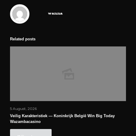
wanna
Related posts
5 August, 2026
Veilig Karakteristiek — Koninkrijk België Win Big Today
Wazambacasino