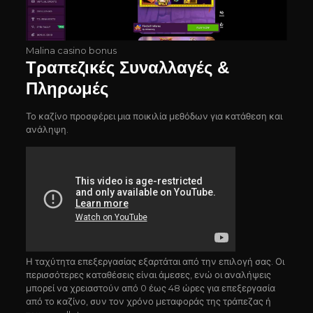
Malina casino bonus
Τραπεζικές Συναλλαγές &
Πληρωμές
Το καζίνο προσφέρει μια ποικιλία μεθόδων για κατάθεση και
ανάληψη.
Η ταχύτητα επεξεργασίας εξαρτάται από την επιλογή σας. Οι
περισσότερες καταθέσεις είναι άμεσες, ενώ οι αναλήψεις
μπορεί να χρειαστούν από 0 έως 48 ώρες για επεξεργασία
από το καζίνο, συν τον χρόνο μεταφοράς της τράπεζας ή