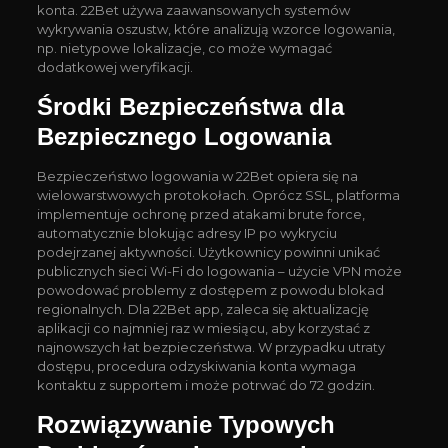
konta. 22Bet używa zaawansowanych systemów
wykrywania oszustw, które analizują wzorce logowania,
np. nietypowe lokalizacje, co może wymagać
dodatkowej weryfikacji.
Środki Bezpieczeństwa dla
Bezpiecznego Logowania
Bezpieczeństwo logowania w 22Bet opiera się na
wielowarstwowych protokołach. Oprócz SSL, platforma
implementuje ochronę przed atakami brute force,
automatycznie blokując adresy IP po wykryciu
podejrzanej aktywności. Użytkownicy powinni unikać
publicznych sieci Wi-Fi do logowania – użycie VPN może
powodować problemy z dostępem z powodu blokad
regionalnych. Dla 22Bet app, zaleca się aktualizację
aplikacji co najmniej raz w miesiącu, aby korzystać z
najnowszych łat bezpieczeństwa. W przypadku utraty
dostępu, procedura odzyskiwania konta wymaga
kontaktu z supportem i może potrwać do 72 godzin.
Rozwiązywanie Typowych