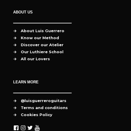
ABOUT US
→
About Luis Guerrero
→
Know our Method
→
Discover our Atelier
→
Our Luthiere School
→
All our Lovers
LEARN MORE
→
@luisguerreroguitars
→
Terms and conditions
→
Cookies Policy