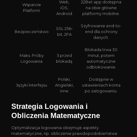
Web,
22Bet app dostępna
Wsparcie
iOS,
na obie główne
Platform
Android
platformy mobilne.
Szyfrowanie end-to-
SSL 256-
Bezpieczeństwo
end dla ochrony
bit, 2FA
danych.
Blokada trwa 30
Maks. Próby
5 przed
minut, potem
Logowania
blokadą
automatyczne
odblokowanie.
Polski,
Dostępne w
Języki Interfejsu
Angielski,
ustawieniach konta
inne
po zalogowaniu.
Strategia Logowania i
Obliczenia Matematyczne
Optymalizacja logowania obejmuje aspekty
matematyczne, np. obliczenie prawdopodobieństwa