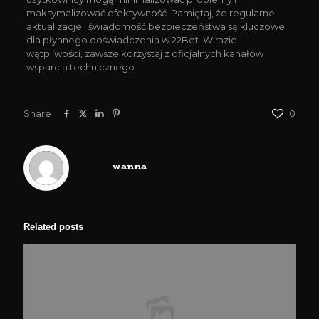
maksymalizować efektywność. Pamiętaj, że regularne
aktualizacje i świadomość bezpieczeństwa są kluczowe
dla płynnego doświadczenia w 22Bet. W razie
wątpliwości, zawsze korzystaj z oficjalnych kanałów
wsparcia technicznego.
Share
0
wanna
Related posts