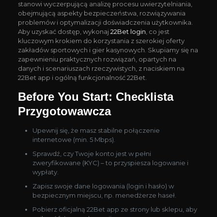
stanowi wyczerpującą analizę procesu uwierzytelniania,
obejmującą aspekty bezpieczeństwa, rozwiązywania
problemów i optymalizacji doświadczenia użytkownika.
Aby uzyskać dostęp, wykonaj
22Bet login
, co jest
kluczowym krokiem do korzystania z szerokiej oferty
zakładów sportowych i gier kasynowych. Skupiamy się na
zapewnieniu praktycznych rozwiązań, opartych na
danych i scenariuszach rzeczywistych, z naciskiem na
22Bet app i ogólną funkcjonalność 22Bet.
Before You Start: Checklista
Przygotowawcza
Upewnij się, że masz stabilne połączenie
internetowe (min. 5 Mbps).
Sprawdź, czy Twoje konto jest w pełni
zweryfikowane (KYC) – to przyspiesza logowanie i
wypłaty.
Zapisz swoje dane logowania (login i hasło) w
bezpiecznym miejscu, np. menedżerze haseł.
Pobierz oficjalną 22Bet app ze strony lub sklepu, aby