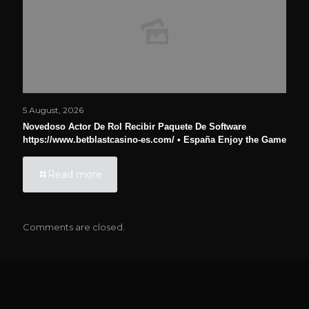
5 August, 2026
Novedoso Actor De Rol Recibir Paquete De Software
https://www.betblastcasino-es.com/ • España Enjoy the Game
Read more
Comments are closed.