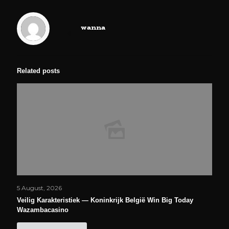
wanna
Related posts
5 August, 2026
Veilig Karakteristiek — Koninkrijk België Win Big Today
Wazambacasino