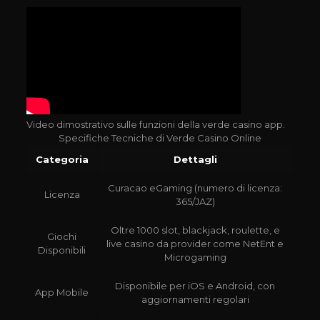
Video dimostrativo sulle funzioni della verde casino app.
Specifiche Tecniche di Verde Casino Online
Categoria
Dettagli
Curacao eGaming (numero di licenza:
Licenza
365/JAZ)
Oltre 1000 slot, blackjack, roulette, e
Giochi
live casino da provider come NetEnt e
Disponibili
Microgaming
Disponibile per iOS e Android, con
App Mobile
aggiornamenti regolari