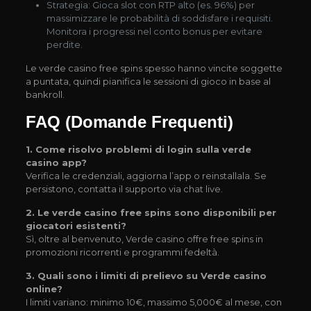
Strategia: Gioca slot con RTP alto (es. 96%) per
massimizzare le probabilità di soddisfare i requisiti.
Monitora i progressi nel conto bonus per evitare
perdite.
Le verde casino free spins spesso hanno vincite soggette
a puntata, quindi pianifica le sessioni di gioco in base al
bankroll.
FAQ (Domande Frequenti)
1. Come risolvo problemi di login sulla verde
casino app?
Verifica le credenziali, aggiorna l’app o reinstallala. Se
persistono, contatta il supporto via chat live.
2. Le verde casino free spins sono disponibili per
giocatori esistenti?
Sì, oltre al benvenuto, Verde casino offre free spins in
promozioni ricorrenti e programmi fedeltà.
3. Quali sono i limiti di prelievo su Verde casino
online?
I limiti variano: minimo 10€, massimo 5,000€ al mese, con