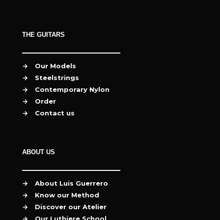
THE GUITARS
→
Our Models
→
Steelstrings
→
Contemporary Nylon
→
Order
→
Contact us
ABOUT US
→
About Luis Guerrero
→
Know our Method
→
Discover our Atelier
→
Our Luthiere School