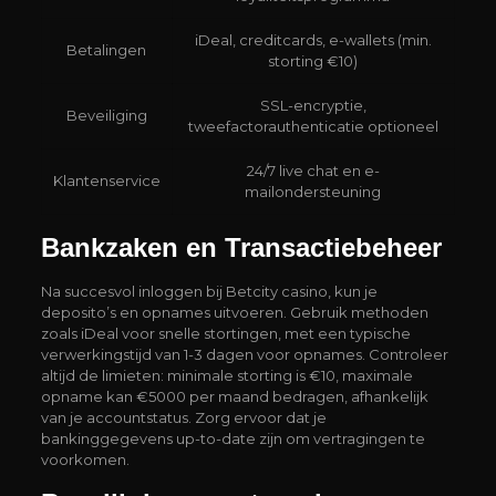
iDeal, creditcards, e-wallets (min.
Betalingen
storting €10)
SSL-encryptie,
Beveiliging
tweefactorauthenticatie optioneel
24/7 live chat en e-
Klantenservice
mailondersteuning
Bankzaken en Transactiebeheer
Na succesvol inloggen bij Betcity casino, kun je
deposito’s en opnames uitvoeren. Gebruik methoden
zoals iDeal voor snelle stortingen, met een typische
verwerkingstijd van 1-3 dagen voor opnames. Controleer
altijd de limieten: minimale storting is €10, maximale
opname kan €5000 per maand bedragen, afhankelijk
van je accountstatus. Zorg ervoor dat je
bankinggegevens up-to-date zijn om vertragingen te
voorkomen.