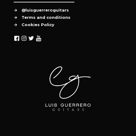
→
@luisguerreroguitars
→
Terms and conditions
→
Cookies Policy