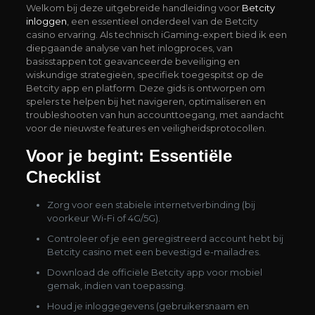
Welkom bij deze uitgebreide handleiding voor
Betcity
inloggen
, een essentieel onderdeel van de Betcity
casino ervaring. Als technisch iGaming-expert bied ik een
diepgaande analyse van het inlogproces, van
basisstappen tot geavanceerde beveiliging en
wiskundige strategieën, specifiek toegespitst op de
Betcity app en platform. Deze gids is ontworpen om
spelers te helpen bij het navigeren, optimaliseren en
troubleshooten van hun accounttoegang, met aandacht
voor de nieuwste features en veiligheidsprotocollen.
Voor je begint: Essentiële
Checklist
Zorg voor een stabiele internetverbinding (bij
voorkeur Wi-Fi of 4G/5G).
Controleer of je een geregistreerd account hebt bij
Betcity casino met een bevestigd e-mailadres.
Download de officiële Betcity app voor mobiel
gemak, indien van toepassing.
Houd je inloggegevens (gebruikersnaam en