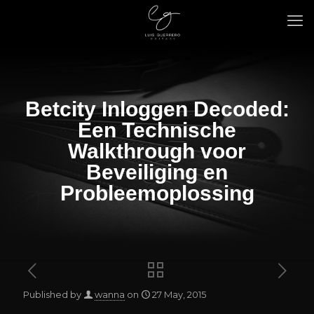
Betcity Inloggen Decoded:
Een Technische
Walkthrough voor
Beveiliging en
Probleemoplossing
Published by
wanna
on
27 May, 2015