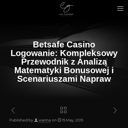
Betsafe Casino
Logowanie: Kompleksowy
Przewodnik z Analizą
Matematyki Bonusowej i
Scenariuszami Napraw
Published by
wanna
on
15 May, 2015