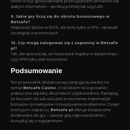
Może to być spowodowane przeciążeniem serwerów lub
słabym internetem – spróbuj później lub użyj LAN.
9. Jakie gry liczą się do obrotu bonusowego w
Betsafe?
Większość slotów w 100%, ale stoły tylko w 10% – sprawdź
szczegóły w promocjach.
10. Czy mogę zalogować się z zagranicy w Betsafe
pl?
Tak, ale upewnij się, że hazard jest legalny w danym kraju i
użyj VPN tylko jeśli dozwolone.
Podsumowanie
Ten przewodnik dostarcza wyczerpującej wiedzy na
temat
Betsafe Casino
, z naciskiem na logowanie i
praktyczne aspekty dla polskich użytkowników. Pamiętaj,
że kluczem do sukcesu jest zrozumienie matematyki
bonusów i proaktywne rozwiązywanie problemów. Dzięki
licencjom i wsparciu,
Betsafe pl
oferuje bezpieczne
środowisko do gry – zawsze graj odpowiedzialnie i
konsultuj się z regulaminem.