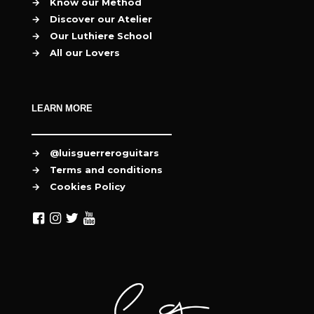
→
Know our Method
→
Discover our Atelier
→
Our Luthiere School
→
All our Lovers
LEARN MORE
→
@luisguerreroguitars
→
Terms and conditions
→
Cookies Policy