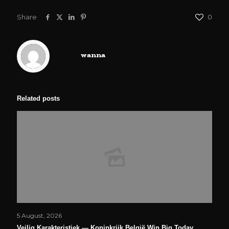
Share
0
wanna
Related posts
5 August, 2026
Veilig Karakteristiek — Koninkrijk België Win Big Today