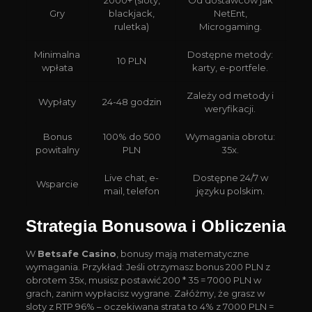
2000+ (sloty,
Od dostawców jak
Gry
blackjack,
NetEnt,
ruletka)
Microgaming.
Minimalna
Dostępne metody:
10 PLN
wpłata
karty, e-portfele.
Zależy od metody i
Wypłaty
24-48 godzin
weryfikacji.
Bonus
100% do 500
Wymagania obrotu:
powitalny
PLN
35x.
Live chat, e-
Dostępne 24/7 w
Wsparcie
mail, telefon
języku polskim.
Strategia Bonusowa i Obliczenia
W
Betsafe Casino
, bonusy mają matematyczne
wymagania. Przykład: Jeśli otrzymasz bonus 200 PLN z
obrotem 35x, musisz postawić 200 * 35 = 7000 PLN w
grach, zanim wypłacisz wygrane. Załóżmy, że grasz w
sloty z RTP 96% – oczekiwana strata to 4% z 7000 PLN =