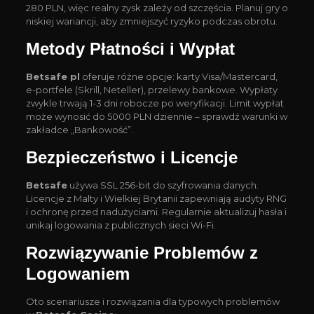
280 PLN, więc realny zysk zależy od szczęścia. Planuj gry o
niskiej wariancji, aby zmniejszyć ryzyko podczas obrotu.
Metody Płatności i Wypłat
Betsafe pl
oferuje różne opcje: karty Visa/Mastercard,
e-portfele (Skrill, Neteller), przelewy bankowe. Wypłaty
zwykle trwają 1-3 dni robocze po weryfikacji. Limit wypłat
może wynosić do 5000 PLN dziennie – sprawdź warunki w
zakładce „Bankowość”.
Bezpieczeństwo i Licencje
Betsafe
używa SSL 256-bit do szyfrowania danych.
Licencje z Malty i Wielkiej Brytanii zapewniają audyty RNG
i ochronę przed nadużyciami. Regularnie aktualizuj hasła i
unikaj logowania z publicznych sieci Wi-Fi.
Rozwiązywanie Problemów z
Logowaniem
Oto scenariusze i rozwiązania dla typowych problemów