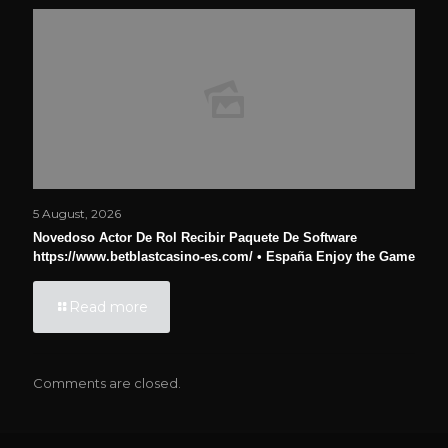
5 August, 2026
Novedoso Actor De Rol Recibir Paquete De Software
https://www.betblastcasino-es.com/ • España Enjoy the Game
Read more
Comments are closed.