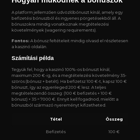
A platform jellemzően üdvözlőbónuszt kínál, amely egy
befizetési bónuszból és ingyenes pörgetésekből áll. A
bónuszokra mindig vonatkoznak megtételezési
követelmények (wagering requirements).
Fontos:
A bónusz feltételeit mindig olvasd el részletesen
a kaszinó oldalán.
Számítási példa
Tegyük fel, hogy a kaszinó 100%-os bónuszt kínál,
maximum 200 €-ig, és a megtételezési követelmény 35-
szörös (bónusz + betét). Ha befizetsz 100 €-t, kapsz 100 €
bónuszt, így az egyenleged 200 € lesz. A teljes
megtételezendő összeg: (100 € befizetés + 100 €
bónusz) × 35 = 7000 €. Ennyit kell fogadnod, mielőtt a
bónuszból származó nyereményt kifizetheted.
Tétel
Összeg
Befizetés
100 €