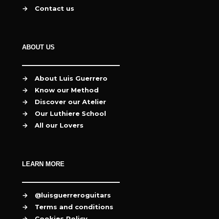
→
Contact us
ABOUT US
→
About Luis Guerrero
→
Know our Method
→
Discover our Atelier
→
Our Luthiere School
→
All our Lovers
LEARN MORE
→
@luisguerreroguitars
→
Terms and conditions
→
Cookies Policy