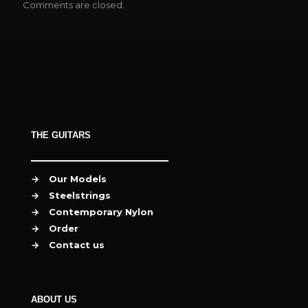
Comments are closed.
THE GUITARS
→
Our Models
→
Steelstrings
→
Contemporary Nylon
→
Order
→
Contact us
ABOUT US