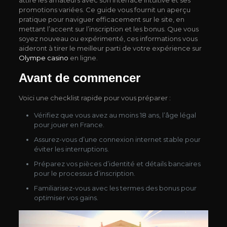
attire les amateurs avec son interface intuitive et ses
promotions variées. Ce guide vous fournit un aperçu
pratique pour naviguer efficacement sur le site, en
mettant l’accent sur l’inscription et les bonus. Que vous
soyez nouveau ou expérimenté, ces informations vous
aideront à tirer le meilleur parti de votre expérience sur
Olympe casino
en ligne.
Avant de commencer
Voici une checklist rapide pour vous préparer :
Vérifiez que vous avez au moins 18 ans, l’âge légal
pour jouer en France.
Assurez-vous d’une connexion internet stable pour
éviter les interruptions.
Préparez vos pièces d’identité et détails bancaires
pour le processus d’inscription.
Familiarisez-vous avec les termes des bonus pour
optimiser vos gains.