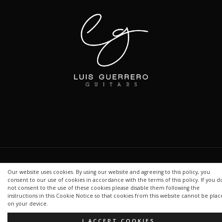
Our website uses cookies. By using our website and agreeing to this policy, you
© 2026 Betheme by
Muffin group
| All Rights Reserved |
consent to our use of cookies in accordance with the terms of this policy. If you d
Powered by
WordPress
not consent to the use of these cookies please disable them following the
instructions in this Cookie Notice so that cookies from this website cannot be pla
on your device.
I ACCEPT COOKIES