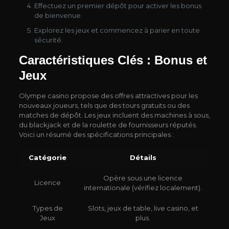
Effectuez un premier dépôt pour activer les bonus
de bienvenue.
Explorez les jeux et commencez à parier en toute
sécurité.
Caractéristiques Clés : Bonus et
Jeux
Olympe casino propose des offres attractives pour les
nouveaux joueurs, tels que des tours gratuits ou des
matches de dépôt. Les jeux incluent des machines à sous,
du blackjack et de la roulette de fournisseurs réputés.
Voici un résumé des spécifications principales :
Catégorie
Détails
Opère sous une licence
Licence
internationale (vérifiez localement).
Types de
Slots, jeux de table, live casino, et
Jeux
plus.