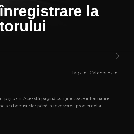
nregistrare la
torului
Tags
Categories
timp și bani. Această pagină conține toate informațiile
matica bonusurilor până la rezolvarea problemelor