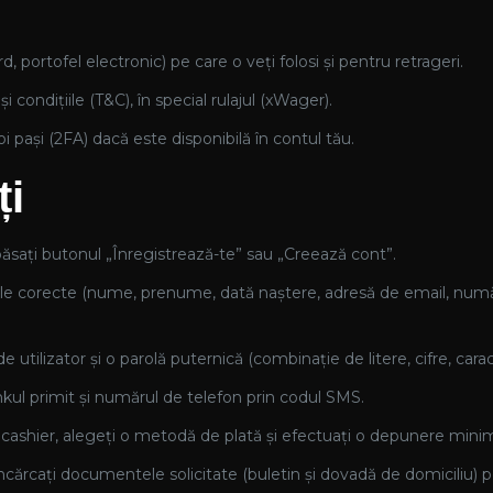
 portofel electronic) pe care o veți folosi și pentru retrageri.
i condițiile (T&C), în special rulajul (xWager).
i pași (2FA) dacă este disponibilă în contul tău.
ți
păsați butonul „Înregistrează-te” sau „Creează cont”.
le corecte (nume, prenume, dată naștere, adresă de email, număr
utilizator și o parolă puternică (combinație de litere, cifre, carac
nkul primit și numărul de telefon prin codul SMS.
cashier, alegeți o metodă de plată și efectuați o depunere mini
ărcați documentele solicitate (buletin și dovadă de domiciliu) pe