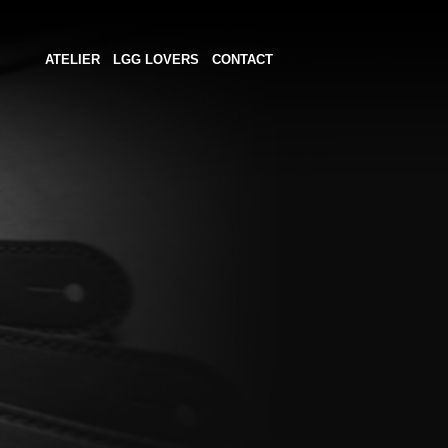
ATELIER
LGG LOVERS
CONTACT