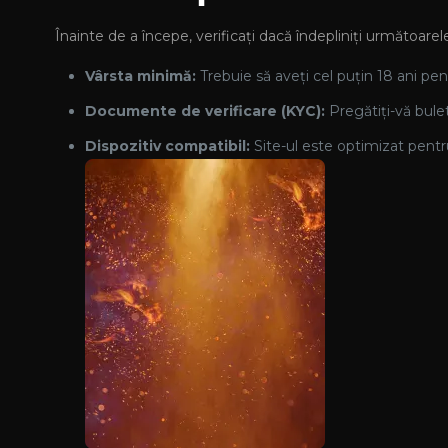
Înainte de a începe, verificați dacă îndepliniți următoare
Vârsta minimă:
Trebuie să aveți cel puțin 18 ani pe
Documente de verificare (KYC):
Pregătiți-vă buleti
Dispozitiv compatibil:
Site-ul este optimizat pentru