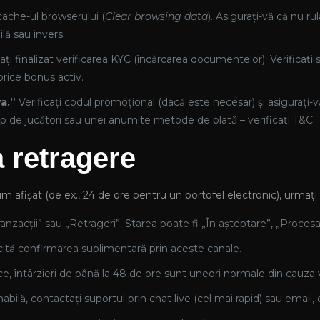
cache-ul browserului (
Clear browsing data
). Asigurați-vă că nu ru
lă sau invers.
ați finalizat verificarea KYC (încărcarea documentelor). Verifica
 orice bonus activ.
a.”
Verificați codul promoțional (dacă este necesar) și asigurați-v
p de jucători sau unei anumite metode de plată – verificați T&C.
a retragere
fișat (de ex., 24 de ore pentru un portofel electronic), urmați a
tranzacții” sau „Retrageri”. Starea poate fi „În așteptare”, „Procesa
cită confirmarea suplimentară prin aceste canale.
 întârzieri de până la 48 de ore sunt uneori normale din cauza ver
ilă, contactați suportul prin chat live (cel mai rapid) sau email, o