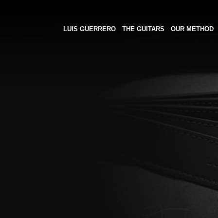
LUIS GUERRERO
THE GUITARS
OUR METHOD