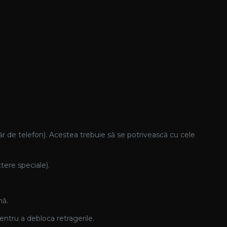
 de telefon). Acestea trebuie să se potrivească cu cele
tere speciale).
mă.
ntru a debloca retragerile.