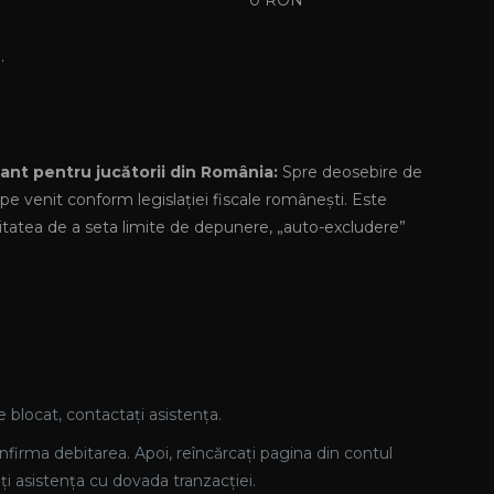
0 RON
.
ant pentru jucătorii din România:
Spre deosebire de
 pe venit conform legislației fiscale românești. Este
litatea de a seta limite de depunere, „auto-excludere”
e blocat, contactați asistența.
onfirma debitarea. Apoi, reîncărcați pagina din contul
i asistența cu dovada tranzacției.