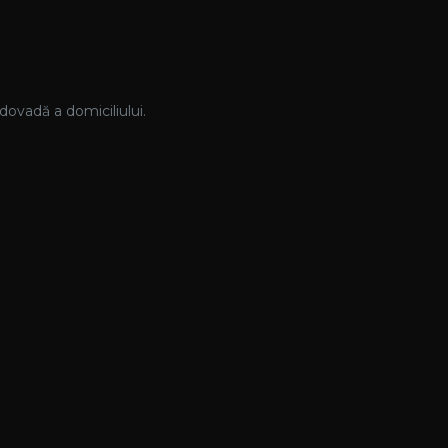
 dovadă a domiciliului.