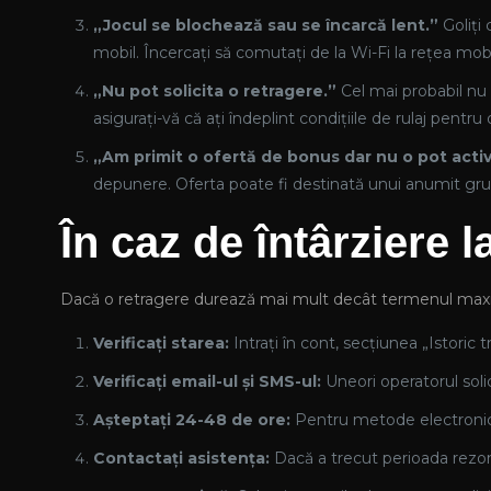
„Jocul se blochează sau se încarcă lent.”
Goliți 
mobil. Încercați să comutați de la Wi-Fi la rețea mobi
„Nu pot solicita o retragere.”
Cel mai probabil nu 
asigurați-vă că ați îndeplint condițiile de rulaj pentru
„Am primit o ofertă de bonus dar nu o pot activ
depunere. Oferta poate fi destinată unui anumit gru
În caz de întârziere l
Dacă o retragere durează mai mult decât termenul maxim a
Verificați starea:
Intrați în cont, secțiunea „Istoric 
Verificați email-ul și SMS-ul:
Uneori operatorul soli
Așteptați 24-48 de ore:
Pentru metode electronice,
Contactați asistența:
Dacă a trecut perioada rezonab