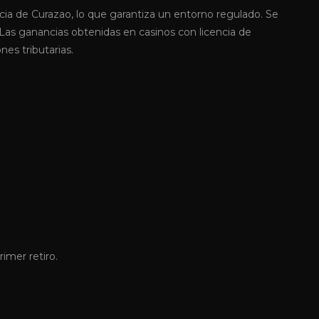
cia de Curazao, lo que garantiza un entorno regulado. Se
Las ganancias obtenidas en casinos con licencia de
es tributarias.
imer retiro.