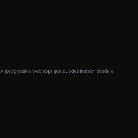
A (progressive web app) que puedes instalar desde el