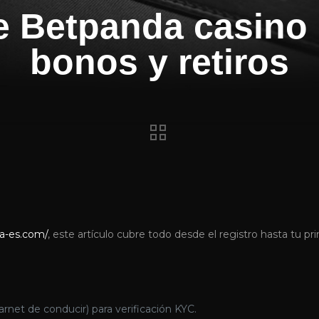
e Betpanda casino o
bonos y retiros
da-es.com/
, este artículo cubre todo desde el registro hasta tu pri
net de conducir) para verificación KYC.