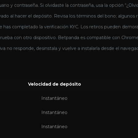
rio y contraseña. Si olvidaste la contraseña, usa la opción “¿Olvi
ado al hacer el depósito. Revisa los términos del bono; algunos
as completado la verificación KYC. Los retiros pueden demora
rueba con otro dispositivo. Betpanda es compatible con Chrome, F
iva no responde, desinstala y vuelve a instalarla desde el navega
Velocidad de depósito
Instantáneo
Instantáneo
Instantáneo