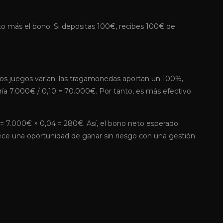
o más el bono. Si depositas 100€, recibes 100€ de
 los juegos varían: las tragamonedas aportan un 100%,
ría 7.000€ / 0,10 = 70.000€. Por tanto, es más efectivo
= 7.000€ × 0,04 = 280€. Así, el bono neto esperado
rece una oportunidad de ganar sin riesgo con una gestión