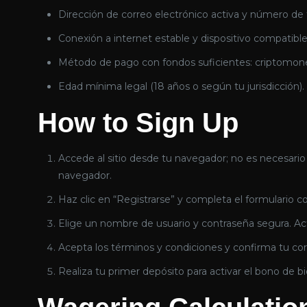
Dirección de correo electrónico activa y número de 
Conexión a internet estable y dispositivo compatible
Método de pago con fondos suficientes: criptomoneda
Edad mínima legal (18 años o según tu jurisdicción
How to Sign Up
Accede al sitio desde tu navegador; no es necesari
navegador.
Haz clic en “Registrarse” y completa el formulario c
Elige un nombre de usuario y contraseña segura. Act
Acepta los términos y condiciones y confirma tu cor
Realiza tu primer depósito para activar el bono de b