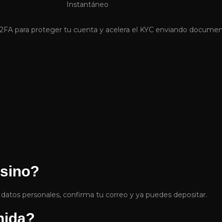
Instantáneo
la 2FA para proteger tu cuenta y acelera el KYC enviando documen
asino?
s datos personales, confirma tu correo y ya puedes depositar.
nida?