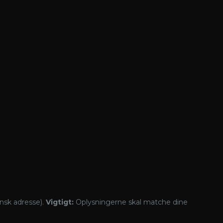
nsk adresse).
Vigtigt:
Oplysningerne skal matche dine