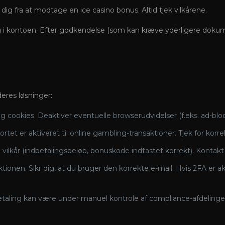
g fra at modtage en ice casino bonus. Altid tjek vilkårene.
i kontoen. Efter godkendelse (som kan kræve yderligere dokume
eres løsninger:
cookies. Deaktiver eventuelle browserudvidelser (f.eks. ad-bloc
kortet er aktiveret til online gambling-transaktioner. Tjek for kor
lle vilkår (indbetalingsbeløb, bonuskode indtastet korrekt). Kont
en. Sikr dig, at du bruger den korrekte e-mail. Hvis 2FA er aktiv
taling kan være under manuel kontrole af compliance-afdelingen