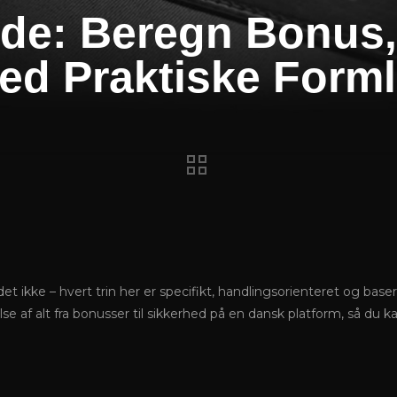
ide: Beregn Bonus
ed Praktiske Forml
 ikke – hvert trin her er specifikt, handlingsorienteret og base
se af alt fra bonusser til sikkerhed på en dansk platform, så du k