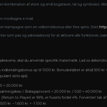
n kombination af store og små bogstaver, tal og symboler). Akti
 den modtagne e-mail.
e en kampagne som en velkomstbonus eller free spins. Sitet
http
r som pas og adressebevis) for at aktivere alle funktioner, især
skravene, skal du anvende specifik matematik. Lad os dekonstrue
indbetalingsbonus op til 1000 kr. Bonusbeløbet er altså 500 kr
ulært slots-spil).
0 = 20.000 kr.
ætningskrav / Bidragsprocent = 20.000 kr. / 0,50 = 40.000 kr.
 (Return to Player) er 96%, er husets fordel 4%. Forventet tab af
0 kr. – 1.600 kr. = -1.100 kr.