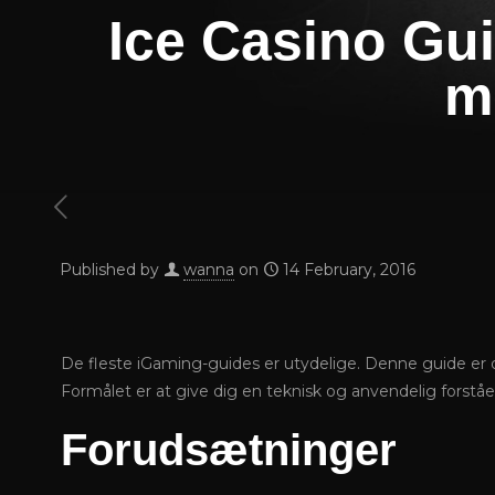
Ice Casino Gu
m
Published by
wanna
on
14 February, 2016
De fleste iGaming-guides er utydelige. Denne guide er det
Formålet er at give dig en teknisk og anvendelig forståel
Forudsætninger