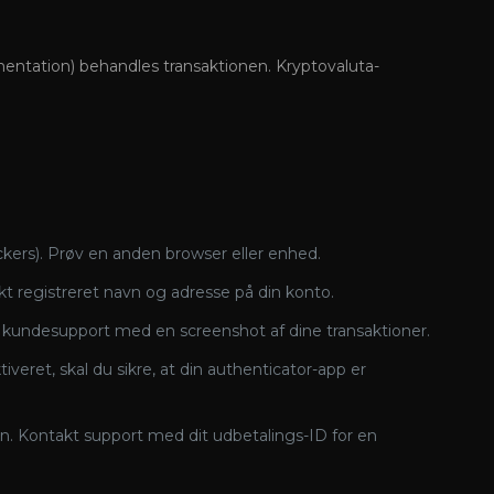
ntation) behandles transaktionen. Kryptovaluta-
kers). Prøv en anden browser eller enhed.
rekt registreret navn og adresse på din konto.
akt kundesupport med en screenshot af dine transaktioner.
eret, skal du sikre, at din authenticator-app er
. Kontakt support med dit udbetalings-ID for en