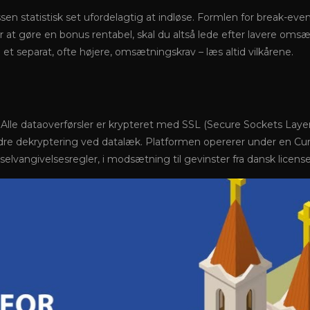
sen statistisk set ufordelagtig at indløse. Formlen for break-ev
at gøre en bonus rentabel, skal du altså lede efter lavere omsæt
 et separat, ofte højere, omsætningskrav – læs altid vilkårene.
Alle dataoverførsler er krypteret med SSL (Secure Sockets Layer
hindre dekryptering ved datalæk. Platformen opererer under en Cu
elvangivelsesregler, i modsætning til gevinster fra dansk license