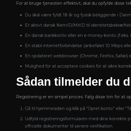
For at bruge tjenesten effektivt, skal du opfylde disse tek
Du skal være fyldt 18 år og fysisk beliggende i Danma
Et aktivt dansk NemID/MitID til identitetsbekræftel
En dansk bankkonto eller en e-money-konto (f.eks. Lu
En stabil internetforbindelse (anbefalet 10 Mbps eller 
En opdateret webbrowser (Chrome, Firefox, Safari) 
Mulighed for at acceptere cookies for at sikre korrekt
Sådan tilmelder du d
Registrering er en simpel proces. Følg disse trin for at o
Gå til hjemmesiden og klik på “Opret konto” eller “Ti
Udfyld registreringsformularen med dine korrekte p
officielle dokumenter til senere verifikation.