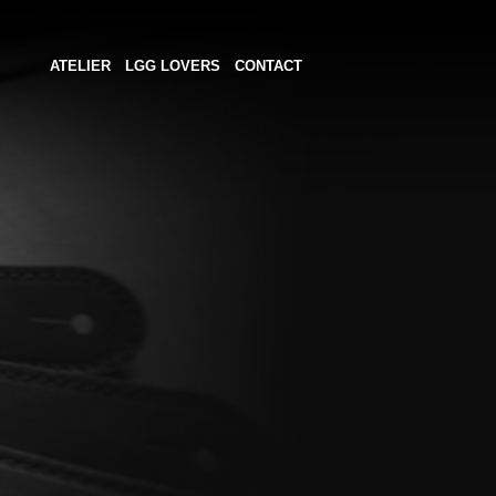
ATELIER
LGG LOVERS
CONTACT