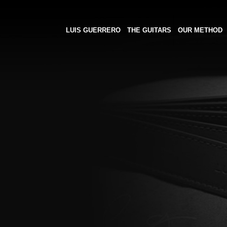
LUIS GUERRERO
THE GUITARS
OUR METHOD