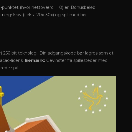
en-punktet (hvor nettoværdi = 0) er: Bonusbeløb =
ningskrav (f.eks., 20x-30x) og spil med høj
) 256-bit teknologi. Din adgangskode bør lagres som et
racao-licens.
Bemærk:
Gevinster fra spillesteder med
rede spil.