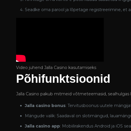
Seadke oma parool ja lõpetage registreerimine, et 
Video juhend Jalla Casino kasutamiseks
Põhifunktsioonid
Jalla Casino pakub mitmeid võtmeteemasid, sealhulgas 
Jalla casino bonus
: Tervitusboonus uutele mängija
Mängude valik: Saadaval on slotimängud, lauamängud (
Jalla casino app
: Mobiilirakendus Android ja iOS se