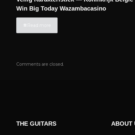
Win Big Today Wazambacasino
Read more
Comments are closed.
THE GUITARS
ABOUT 