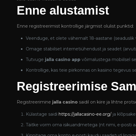
Enne alustamist
Enne registreerimist kontrollige järgmist olulist punktid:
Veenduge, et olete vähemalt 18-aastane (seaduslik v
Omage stabiilset internetiühendust ja seadet (arvuti
Tutvuge
jalla casino app
võimalustega mobiilsel 
Kontrollige, kas teie piirkonnas on kasiino tegevus se
Registreerimise Sa
Registreerimine
jalla casino
saidil on kiire ja lihtne prots
Külastage saidi
https://jallacasino-ee.org/
ja klõpsake
Täitke vorm oma isikuandmetega (nt nimi, e-posti a
Kinnitage oma konto e-posti kaudu saadetud lingiga