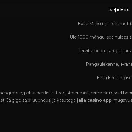
Kirjeldus
Eesti Maksu- ja Tolliamet 
Üle 1000 mängu, sealhulgas s
Tervitusboonus, regulaar
Pangaülekanne, e-raha
Eesti keel, inglis
mängijatele, pakkudes lihtsat registreerimist, mitmekülgseid boo
st. Jälgige saidi uuendusi ja kasutage
jalla casino app
mugavuse