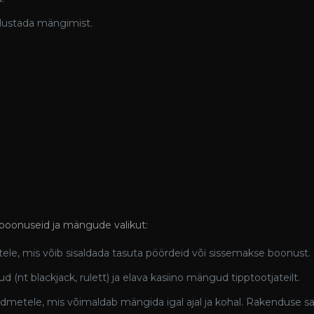
alustada mängimist.
boonuseid ja mängude valikut:
tele, mis võib sisaldada tasuta pöördeid või sissemakse boonust
nt blackjack, rulett) ja elava kasiino mängud tipptootjateilt.
admetele, mis võimaldab mängida igal ajal ja kohal. Rakenduse saab 