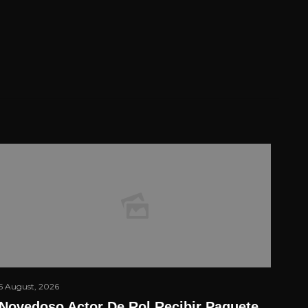
5 August, 2026
Novedoso Actor De Rol Recibir Paquete