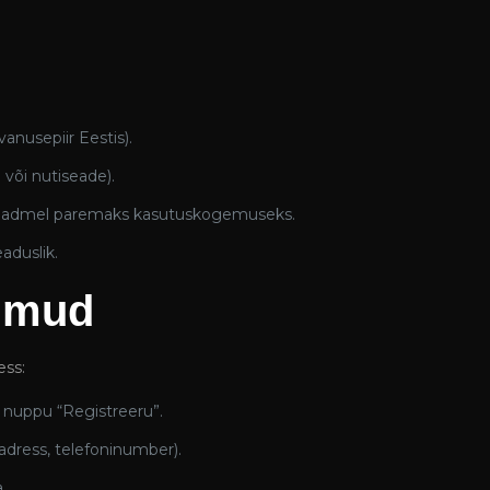
anusepiir Eestis).
 või nutiseade).
seadmel paremaks kasutuskogemuseks.
aduslik.
mmud
ess:
 nuppu “Registreeru”.
adress, telefoninumber).
.