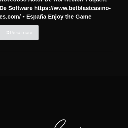
De Software https://www.betblastcasino-
es.com/ • España Enjoy the Game
Read more