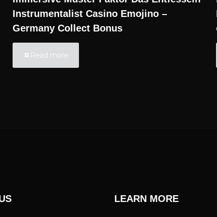
Instrumentalist Casino Emojino –
Germany Collect Bonus
Read more
US
LEARN MORE