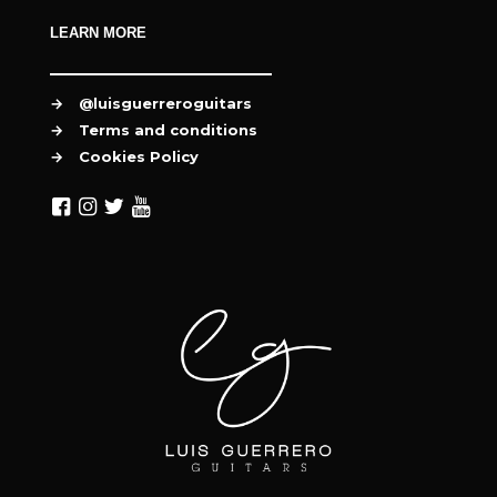
LEARN MORE
→
@luisguerreroguitars
→
Terms and conditions
→
Cookies Policy