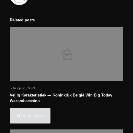
Related posts
5 August, 2026
Veilig Karakteristiek — Koninkrijk België Win Big Today
Wazambacasino
Read more