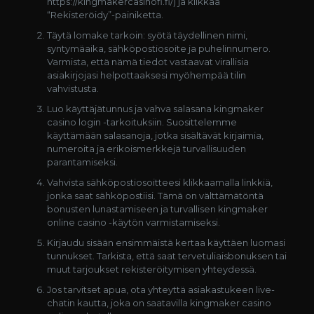
https://kingmakercasinofi.fi/) ja klikkaa
“Rekisteröidy”-painiketta.
Täytä lomake tarkoin: syötä täydellinen nimi,
syntymäaika, sähköpostiosoite ja puhelinnumero.
Varmista, että nämä tiedot vastaavat virallisia
asiakirjojasi helpottaaksesi myöhempää tilin
vahvistusta.
Luo käyttäjätunnus ja vahva salasana kingmaker
casino login -tarkoituksiin. Suosittelemme
käyttämään salasanoja, jotka sisältävät kirjaimia,
numeroita ja erikoismerkkejä turvallisuuden
parantamiseksi.
Vahvista sähköpostiosoitteesi klikkaamalla linkkiä,
jonka saat sähköpostiisi. Tämä on välttämätöntä
bonusten lunastamiseen ja turvallisen kingmaker
online casino -käytön varmistamiseksi.
Kirjaudu sisään ensimmäistä kertaa käyttäen luomasi
tunnukset. Tarkista, että saat tervetuliaisbonuksen tai
muut tarjoukset rekisteröitymisen yhteydessä.
Jos tarvitset apua, ota yhteyttä asiakastukeen live-
chatin kautta, joka on saatavilla kingmaker casino