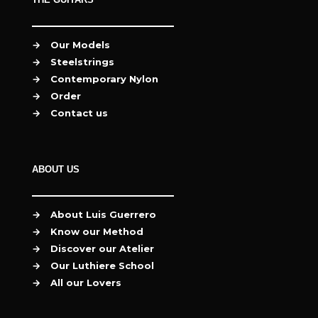
→
Our Models
→
Steelstrings
→
Contemporary Nylon
→
Order
→
Contact us
ABOUT US
→
About Luis Guerrero
→
Know our Method
→
Discover our Atelier
→
Our Luthiere School
→
All our Lovers