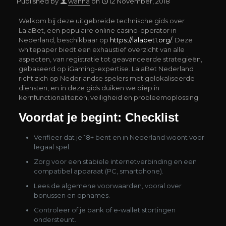
Published by
wanna
on
12 November, 2018
Welkom bij deze uitgebreide technische gids over
LalaBet, een populaire online casino-operator in
Nederland, beschikbaar op
https://lalabet1.org/
. Deze
whitepaper biedt een exhaustief overzicht van alle
aspecten, van registratie tot geavanceerde strategieën,
gebaseerd op iGaming-expertise. LalaBet Nederland
richt zich op Nederlandse spelers met gelokaliseerde
diensten, en in deze gids duiken we diep in
kernfunctionaliteiten, veiligheid en probleemoplossing.
Voordat je begint: Checklist
Verifieer dat je 18+ bent en in Nederland woont voor
legaal spel.
Zorg voor een stabiele internetverbinding en een
compatibel apparaat (PC, smartphone).
Lees de algemene voorwaarden, vooral over
bonussen en opnames.
Controleer of je bank of e-wallet stortingen
ondersteunt.