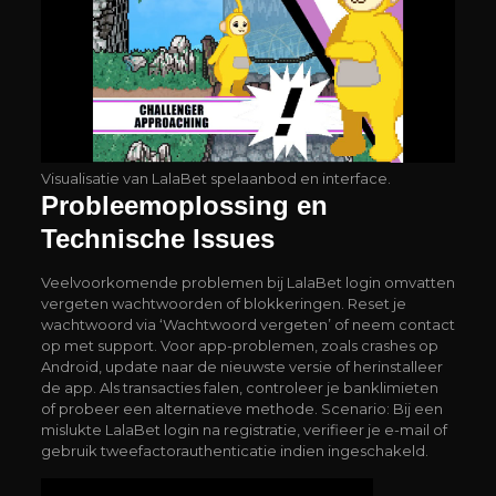
Visualisatie van LalaBet spelaanbod en interface.
Probleemoplossing en
Technische Issues
Veelvoorkomende problemen bij LalaBet login omvatten
vergeten wachtwoorden of blokkeringen. Reset je
wachtwoord via ‘Wachtwoord vergeten’ of neem contact
op met support. Voor app-problemen, zoals crashes op
Android, update naar de nieuwste versie of herinstalleer
de app. Als transacties falen, controleer je banklimieten
of probeer een alternatieve methode. Scenario: Bij een
mislukte LalaBet login na registratie, verifieer je e-mail of
gebruik tweefactorauthenticatie indien ingeschakeld.