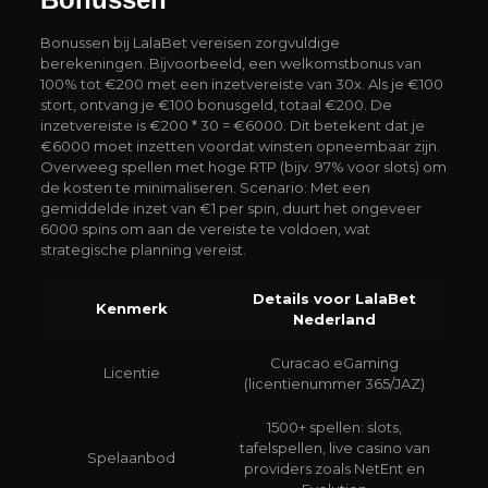
Bonussen bij LalaBet vereisen zorgvuldige
berekeningen. Bijvoorbeeld, een welkomstbonus van
100% tot €200 met een inzetvereiste van 30x. Als je €100
stort, ontvang je €100 bonusgeld, totaal €200. De
inzetvereiste is €200 * 30 = €6000. Dit betekent dat je
€6000 moet inzetten voordat winsten opneembaar zijn.
Overweeg spellen met hoge RTP (bijv. 97% voor slots) om
de kosten te minimaliseren. Scenario: Met een
gemiddelde inzet van €1 per spin, duurt het ongeveer
6000 spins om aan de vereiste te voldoen, wat
strategische planning vereist.
Details voor LalaBet
Kenmerk
Nederland
Curacao eGaming
Licentie
(licentienummer 365/JAZ)
1500+ spellen: slots,
tafelspellen, live casino van
Spelaanbod
providers zoals NetEnt en