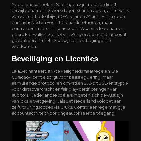
Nederlandse spelers. Stortingen zijn meestal direct,
terwijl opnames 1-3 werkdagen kunnen duren, afhankelijk
van de methode (bijv., iDEAL binnen 24 uur). Er zijn geen
transactiekosten voor standaardmethoden, maar
controleer limieten in je account. Voor snelle opnames,
gebruik e-wallets zoals Skrill. Zorg ervoor dat je account
geverifieerd is met ID-bewijs om vertragingen te
voorkomen.
Beveiliging en Licenties
LalaBet hanteert strikte veiligheidsmaatregelen. De
Curacao-licentie zorgt voor basisregulering, maar
aanvullende protocollen omvatten 256-bit SSL-encryptie
voor dataoverdracht en fair play-certificeringen van
auditors. Nederlandse spelers moeten zich bewust zijn
van lokale wetgeving; LalaBet Nederland voldoet aan
zelfuitsluitingsopties via Cruks. Controleer regelmatig je
accountactiviteit voor ongeautoriseerde toegang.