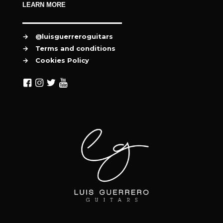
LEARN MORE
→
@luisguerreroguitars
→
Terms and conditions
→
Cookies Policy