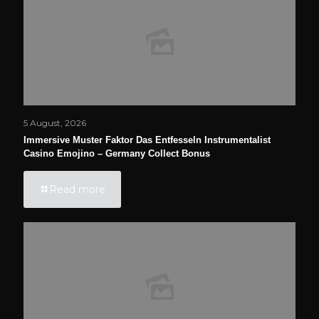
5 August, 2026
Immersive Muster Faktor Das Entfesseln Instrumentalist
Casino Emojino – Germany Collect Bonus
Read more