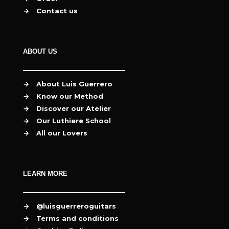
→
Contact us
ABOUT US
→
About Luis Guerrero
→
Know our Method
→
Discover our Atelier
→
Our Luthiere School
→
All our Lovers
LEARN MORE
→
@luisguerreroguitars
→
Terms and conditions