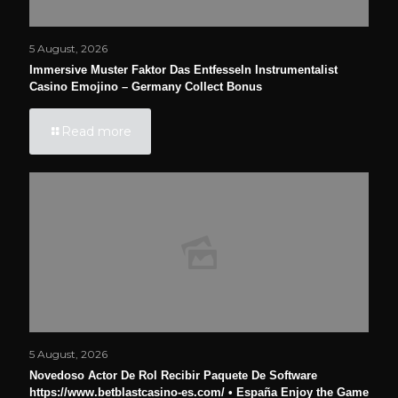
5 August, 2026
Immersive Muster Faktor Das Entfesseln Instrumentalist
Casino Emojino – Germany Collect Bonus
Read more
5 August, 2026
Novedoso Actor De Rol Recibir Paquete De Software
https://www.betblastcasino-es.com/ • España Enjoy the Game