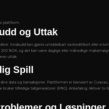
o plattform.
kudd og Uttak
illere. Innskudd kan gjøres umiddelbart via kredittkort eller e-l
 200 NOK, og det kan være daglige eller månedlige maksimalgrens
ærer uttak.
ig Spill
dine data og transaksjoner. Plattformen er lisensiert av Curacao,
de bruker tilfeldige tallgeneratorer (RNG). Anbefaling: Aktiver to-f
 Problemer og Løsninger