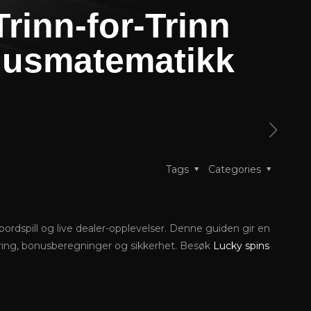
rinn-for-Trinn
nusmatematikk
Tags
Categories
 bordspill og live dealer-opplevelser. Denne guiden gir en
ring, bonusberegninger og sikkerhet. Besøk
Lucky spins