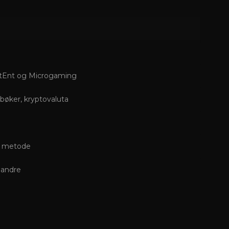
NetEnt og Microgaming
bøker, kryptovaluta
av metode
 andre