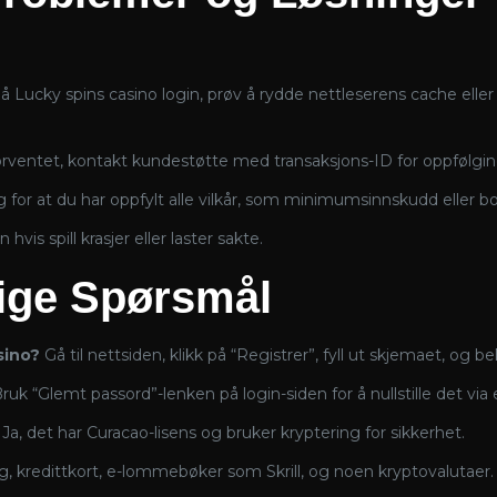
å Lucky spins casino login, prøv å rydde nettleserens cache elle
forventet, kontakt kundestøtte med transaksjons-ID for oppfølgin
g for at du har oppfylt alle vilkår, som minimumsinnskudd eller 
is spill krasjer eller laster sakte.
lige Spørsmål
sino?
Gå til nettsiden, klikk på “Registrer”, fyll ut skjemaet, og b
ruk “Glemt passord”-lenken på login-siden for å nullstille det via 
Ja, det har Curacao-lisens og bruker kryptering for sikkerhet.
, kredittkort, e-lommebøker som Skrill, og noen kryptovalutaer.