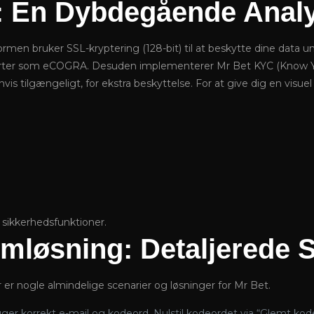
s: En Dybdegående Anal
rmen bruker SSL-kryptering (128-bit) til at beskytte dine data und
eparter som eCOGRA. Desuden implementerer Mr Bet KYC (Know Yo
 hvis tilgængeligt, for ekstra beskyttelse. For at give dig en visue
sikkerhedsfunktioner.
emløsning: Detaljerede 
er nogle almindelige scenarier og løsninger for Mr Bet.
uger korrekt e-mail og kodeord. Nulstil kodeordet via “Glemt kode