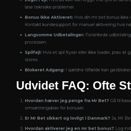
løse tekniske problemer.
Bonus Ikke Aktiveret:
Hvis din mr bet bonus ikke 
Kontakt kundesupport for manuel aktivering hvis n
Langsomme Udbetalinger:
Forsinkede udbetaling
processen.
Spilfejl:
Hvis et spil fryser eller ikke loader, prøv a
stores.
Blokeret Adgang:
I sjældne tilfælde kan geobloker
Udvidet FAQ: Ofte S
Hvordan hæver jeg penge fra Mr Bet?
Gå til kas
omsætningskrav for bonuser.
Er Mr Bet sikkert og lovligt i Danmark?
Ja, Mr Be
Hvordan aktiverer jeg en mr bet bonus?
Log ind,