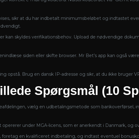
vises, sikr at du har indbetalt minimumsbeløbet og indtastet ev
ødvendigt.
er kan skyldes verifikationsbehov. Upload de nødvendige dokum
t genindlæse siden eller skifte browser. Mr Bet’s app kan også vær
ing opstå. Brug en dansk IP-adresse og sikr, at du ikke bruger V
tillede Spørgsmål (10 S
seafdelingen, vælg en udbetalingsmetode som bankoverførsel, ind
t opererer under MGA-licens, som er anerkendt i Danmark, og o
 foretag en kvalificeret indbetaling, og indtast eventuel bonusk