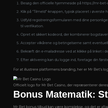
Besøg den officielle hjemmeside på https://mr-bet-d
Klik på “Tilmeld”-knappen, typisk placeret i øverste h
Udfyld registreringsformularen med dine personlige
til verifikation.
Opret et sikkert kodeord, der kombinerer bogstaver,
Accepter vilkårene og betingelserne samt eventuel
Bekræft din e-mailadresse ved at klikke på linket i 
Efter aktivering kan du logge ind, foretage din før
For at illustrere platformens branding, her er Mr Bet’s lo
Officielt logo for Mr Bet Casino, der repræsenterer deres
Bonus Matematik: St
Mr Bet bonus tilbud kan være komplekse, og det er afg