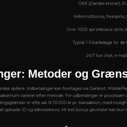
DKK (Danske kroner), E
Velkomstbonus, freespins, 
Over 1000 spil inklusive slots, l
Typisk 1-3 bankdage for de
24/7 live chat, e-mail
nger: Metoder og Græn
ske spillere. Indbetalinger kan foretages via Dankort, MobilePay
ksimum varierer efter metode. For udbetalinger er processen lig
gsgrænser er ofte sat til 10.000 kr pr. transaktion, med mulighed
 ved at uploade ID og adressebevis. Mr bet bonus gevinster kan ku