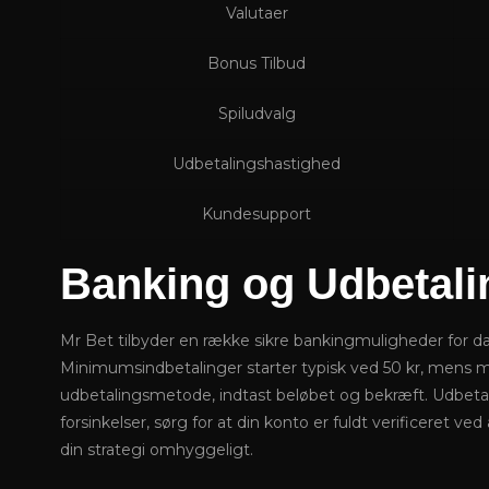
Valutaer
Bonus Tilbud
Spiludvalg
Udbetalingshastighed
Kundesupport
Banking og Udbetali
Mr Bet tilbyder en række sikre bankingmuligheder for dan
Minimumsindbetalinger starter typisk ved 50 kr, mens ma
udbetalingsmetode, indtast beløbet og bekræft. Udbetalin
forsinkelser, sørg for at din konto er fuldt verificeret
din strategi omhyggeligt.