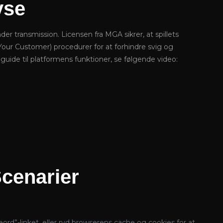
yse
er transmission. Licensen fra MGA sikrer, at spillets
ur Customer) procedurer for at forhindre svig og
l guide til platformens funktioner, se følgende video:
Scenarier
ord”-linket, eller ryd browserens cache og cookies for at