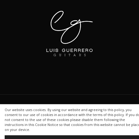
Our website uses cookies. By using our website and agreeing to this policy, you
© 2026 Betheme by
Muffin group
| All Rights Reserved |
consent to our use of cookies in accordance with the terms of this policy. If you d
Powered by
WordPress
not consent to the use of these cookies please disable them following the
instructions in this Cookie Notice so that cookies from this website cannot be pla
on your device.