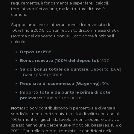
requirements), è fondamentale saper fare i calcoli. I
termini specifici variano, ma la struttura di base è
comune.
Supponiamo che tu attivi un bonus di benvenuto del
100% fino a 200€, con un requisito di scommessa di 30x
(somma del deposito + bonus). Ecco come funziona il
calcolo:
Deposito:
150€
Bonus ricevuto (100% del deposito):
150€
Saldo bonus totale da puntare:
Deposito (150€)
+ Bonus (150€) = 300€
Requisito di scommessa (Wagering):
30x
Importo totale da puntare prima di poter
prelevare:
300€ x 30 = 9.000€
Nota:
I giochi contribuiscono in percentuale diversa al
soddisfacimento dei requisiti. Le slot di solito contano al
100%, mentre i giochi da tavolo e con croupiere dal vivo
spesso hanno una percentuale molto più bassa (es. 10% o
20%). Controlla sempre i termini e le condizioni della