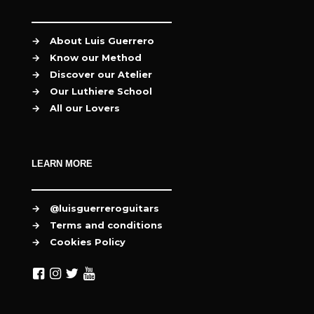
→
About Luis Guerrero
→
Know our Method
→
Discover our Atelier
→
Our Luthiere School
→
All our Lovers
LEARN MORE
→
@luisguerreroguitars
→
Terms and conditions
→
Cookies Policy