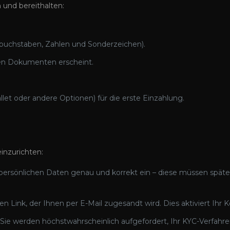
 und bereithalten:
nbuchstaben, Zahlen und Sonderzeichen).
ren Dokumenten erscheint.
llet oder andere Optionen) für die erste Einzahlung.
einzurichten:
re persönlichen Daten genau und korrekt ein – diese müssen sp
en Link, der Ihnen per E-Mail zugesandt wird. Dies aktiviert Ihr K
ie werden höchstwahrscheinlich aufgefordert, Ihr KYC-Verfahren