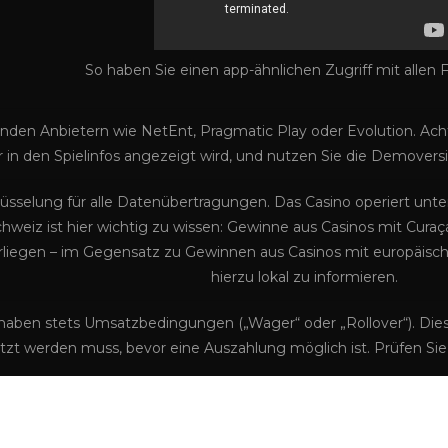
So haben Sie einen app-ähnlichen Zugriff mit allen 
nden Anbietern wie NetEnt, Pragmatic Play oder Evolution. Ach
er in den Spielinfos angezeigt wird, und nutzen Sie die Demoversi
üsselung für alle Datenübertragungen. Das Casino operiert unter
hweiz ist hier wichtig zu wissen: Gewinne aus Casinos mit Cur
iegen – im Gegensatz zu Gewinnen aus Casinos mit europäische
hierzu lokal zu informieren.
haben stets Umsatzbedingungen („Wager“ oder „Rollover“). Die
zt werden muss, bevor eine Auszahlung möglich ist. Prüfen Si