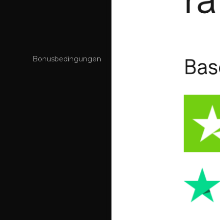
Bonusbedingungen