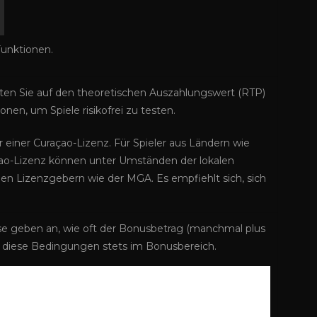
Funktionen.
ten Sie auf den theoretischen Auszahlungswert (RTP)
onen, um Spiele risikofrei zu testen.
 einer Curaçao-Lizenz. Für Spieler aus Ländern wie
açao-Lizenz können unter Umständen der lokalen
n Lizenzgebern wie der MGA. Es empfiehlt sich, sich
se geben an, wie oft der Bonusbetrag (manchmal plus
e diese Bedingungen stets im Bonusbereich.