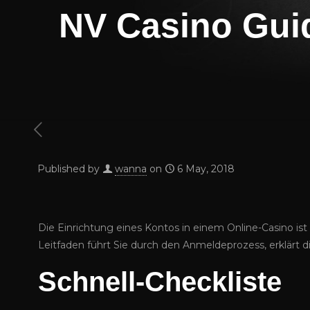
NV Casino Gui
Published by
wanna
on
6 May, 2018
Die Einrichtung eines Kontos in einem Online-Casino ist s
Leitfaden führt Sie durch den Anmeldeprozess, erklärt 
Schnell-Checkliste