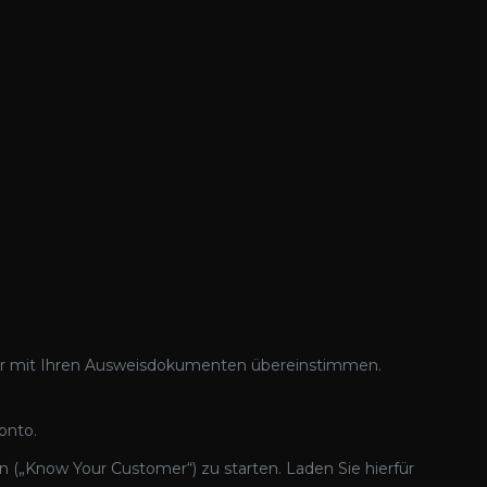
äter mit Ihren Ausweisdokumenten übereinstimmen.
onto.
 („Know Your Customer“) zu starten. Laden Sie hierfür