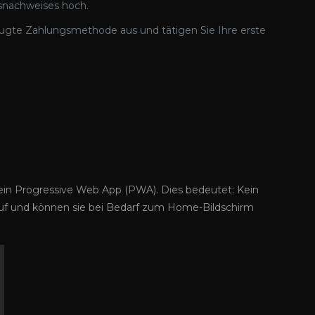
snachweises hoch.
orzugte Zahlungsmethode aus und tätigen Sie Ihre erste
 ein Progressive Web App (PWA). Dies bedeutet: Kein
auf und können sie bei Bedarf zum Home-Bildschirm