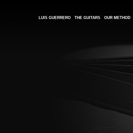
LUIS GUERRERO
THE GUITARS
OUR METHOD