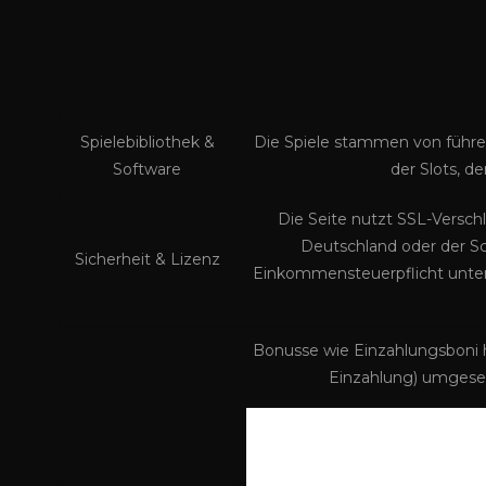
Spielebibliothek &
Die Spiele stammen von führe
Software
der Slots, d
Die Seite nutzt SSL-Verschl
Deutschland oder der Sc
Sicherheit & Lizenz
Einkommensteuerpflicht unterl
Bonusse wie Einzahlungsboni 
Einzahlung) umgeset