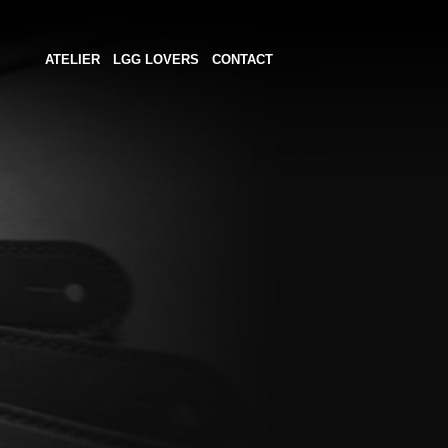
ATELIER
LGG LOVERS
CONTACT