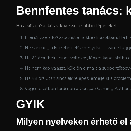
Bennfentes tanács: ké
Ha a kifizetése késik, kövesse az alábbi lépéseket:
Ellenőrizze a KYC-státust a fiókbeállításokban. Ha 
Nézze meg a kifizetési előzményeket – van-e függő
Ha 24 órán belül nincs változás, lépjen kapcsolatba 
Ha nem kap választ, küldjön e-mailt a support@powb
Ha 48 óra után sincs előrelépés, emelje ki a probl
Végső esetben forduljon a Curaçao Gaming Authorit
GYIK
Milyen nyelveken érhető el