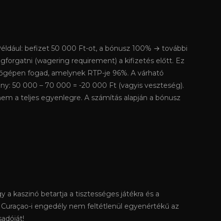
ldául: befizet 50 000 Ft-ot, a bónusz 100% → további
forgatni (wagering requirement) a kifizetés előtt. Ez
yerőgépen fogad, amelynek RTP-je 96%. A várható
ény: 50 000 – 70 000 = -20 000 Ft (vagyis veszteség).
 nem a teljes egyenlegre. A számítás alapján a bónusz
 a kaszinó betartja a tisztességes játékra és a
a Curaçao-i engedély nem feltétlenül egyenértékű az
adóját!