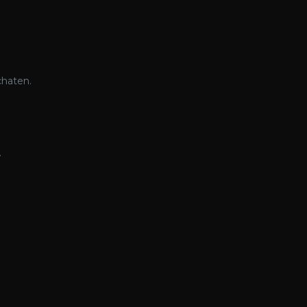
chaten.
.