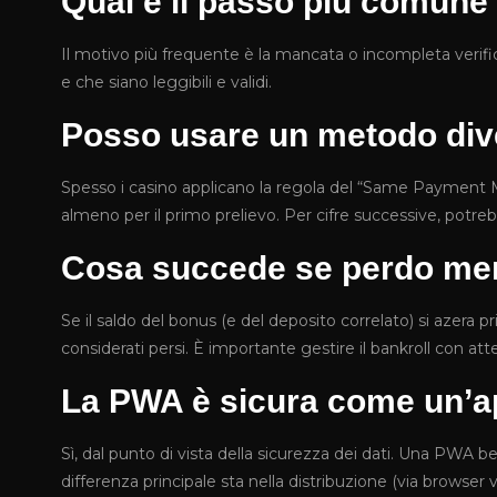
Qual è il passo più comune 
Il motivo più frequente è la mancata o incompleta verifica
e che siano leggibili e validi.
Posso usare un metodo diver
Spesso i casino applicano la regola del “Same Payment Me
almeno per il primo prelievo. Per cifre successive, potr
Cosa succede se perdo mentr
Se il saldo del bonus (e del deposito correlato) si azera 
considerati persi. È importante gestire il bankroll con at
La PWA è sicura come un’ap
Sì, dal punto di vista della sicurezza dei dati. Una PWA 
differenza principale sta nella distribuzione (via browser v