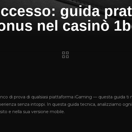
ccesso: guida prat
onus nel casinò 1b
anco di prova di qualsiasi piattaforma iGaming — questa guida ti
perienza senza intoppi. In questa guida tecnica, analizziamo ogni 
sito e nella sua versione mobile.