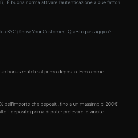
). È buona norma attivare l’autenticazione a due fattori
erifica KYC (Know Your Customer). Questo passaggio è
 di un bonus match sul primo deposito. Ecco come
00% dell’importo che depositi, fino a un massimo di 200€
te il deposito) prima di poter prelevare le vincite