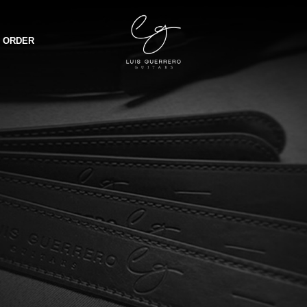
ORDER