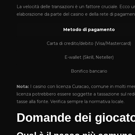
La velocità delle transazioni è un fattore cruciale. Ecco 
elaborazione da parte del casino e della rete di pagamen
Metodo di pagamento
Carta di credito/debito (Visa/Mastercard)
E-wallet (Skrill, Neteller)
Bonifico bancario
Nota:
I casino con licenza Curacao, comune in molti merca
licenza potrebbero essere soggette a tassazione sul redd
tasse alla fonte. Verifica sempre la normativa locale.
Domande dei giocato