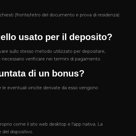
richiesti (fronte/retro del documento e prova di residenza)
ello usato per il deposito?
vare sullo stesso metodo utilizzato per depositare,
e necessario verificare nei termini di pagamento.
puntata di un bonus?
s e le eventuali vincite derivate da esso vengono
roprio come il sito web desktop e l’app nativa. La
 del dispositivo.