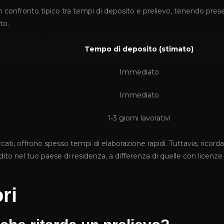
un confronto tipico tra tempi di deposito e prelievo, tenendo pres
to.
Tempo di deposito (stimato)
Immediato
Immediato
1-3 giorni lavorativi
ti, offrono spesso tempi di elaborazione rapidi. Tuttavia, ricord
ito nel tuo paese di residenza, a differenza di quelle con licenz
ri