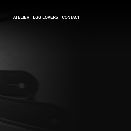
ATELIER
LGG LOVERS
CONTACT