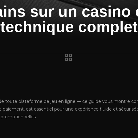
ins sur un casino 
technique complet
t de toute plateforme de jeu en ligne — ce guide vous montre comm
paiement, est essentiel pour une expérience fluide et sécurisée.
s promotionnelles.