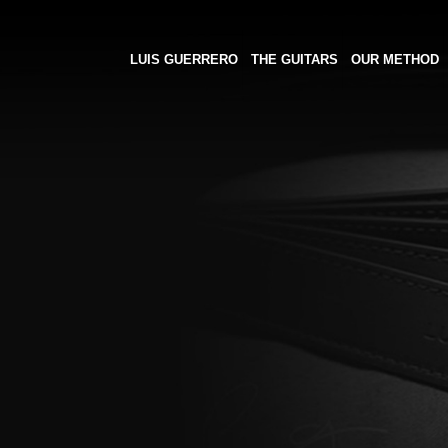
LUIS GUERRERO
THE GUITARS
OUR METHOD