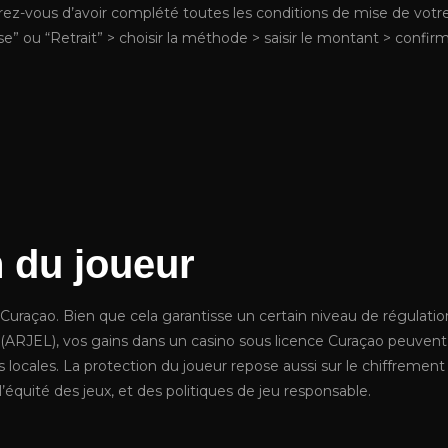
ez-vous d’avoir complété toutes les conditions de mise de votre
e” ou “Retrait” > choisir la méthode > saisir le montant > confirm
n du joueur
raçao. Bien que cela garantisse un certain niveau de régulation,
e (ARJEL), vos gains dans un casino sous licence Curaçao peuvent
 locales. La protection du joueur repose aussi sur le chiffrement
équité des jeux, et des politiques de jeu responsable.