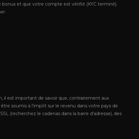
 bonus et que votre compte est vérifié (KYC terminé).
er.
 il est important de savoir que, contrairement aux
 être soumis à l’impôt sur le revenu dans votre pays de
 SSL (recherchez le cadenas dans la barre d’adresse), des