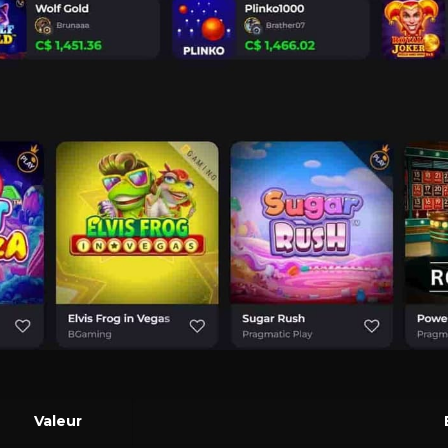
Valeur