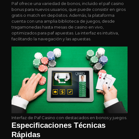
Paf ofrece una variedad de bonos, incluido el paf casino
bonus para nuevos usuarios, que puede consistir en giros
gratis o match en depósitos. Además, la plataforma
cuenta con una amplia biblioteca de juegos, desde
tragamonedas hasta mesas de casino en vivo,
optimizados para paf apuestas. La interfaz es intuitiva,
facilitando la navegación y las apuestas.
Interfaz de Paf Casino con destacados en bonos y juegos.
Especificaciones Técnicas
Rápidas