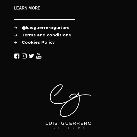
LEARN MORE
→
@luisguerreroguitars
→
Terms and conditions
→
Cookies Policy