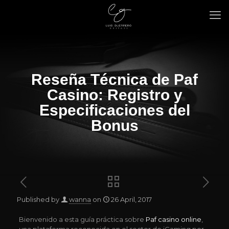
Reseña Técnica de Paf
Casino: Registro y
Especificaciones del
Bonus
Published by
wanna
on
26 April, 2017
Bienvenido a esta guía práctica sobre
Paf casino online
,