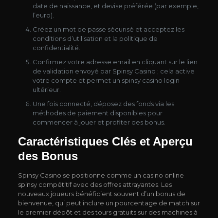
date de naissance, et devise préférée (par exemple,
l’euro).
Créez un mot de passe sécurisé et acceptez les
conditions d’utilisation et la politique de
confidentialité.
Confirmez votre adresse email en cliquant sur le lien
de validation envoyé par Spinsy Casino ; cela active
votre compte et permet un spinsy casino login
ultérieur.
Une fois connecté, déposez des fonds via les
méthodes de paiement disponibles pour
commencer à jouer et profiter des bonus.
Caractéristiques Clés et Aperçu
des Bonus
Spinsy Casino se positionne comme un casino online
spinsy compétitif avec des offres attrayantes. Les
nouveaux joueurs bénéficient souvent d’un bonus de
bienvenue, qui peut inclure un pourcentage de match sur
le premier dépôt et des tours gratuits sur des machines à