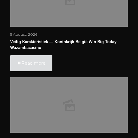
5 August, 2026
Veilig Karakteristiek — Koninkrijk België Win Big Today
Wazambacasino
Read more