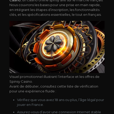
Casino
, un casino online spinsy axé sur le marché français.
Nous couvrons les bases pour une prise en main rapide,
en intégrant les étapes d’inscription, les fonctionnalités
clés, et les spécifications essentielles, le tout en français.
Visuel promotionnel illustrant l’interface et les offres de
Spinsy Casino.
Avant de débuter, consultez cette liste de vérification
pour une expérience fluide :
Vérifiez que vous avez 18 ans ou plus, l’âge légal pour
jouer en France.
Assurez-vous d’avoir une connexion Internet stable