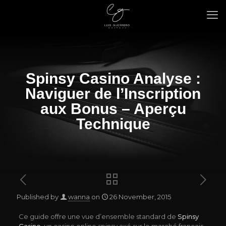
Spinsy Casino Analyse :
Naviguer de l’Inscription
aux Bonus – Aperçu
Technique
Published by
wanna
on
26 November, 2015
Ce guide offre une vue d’ensemble standard de
Spinsy