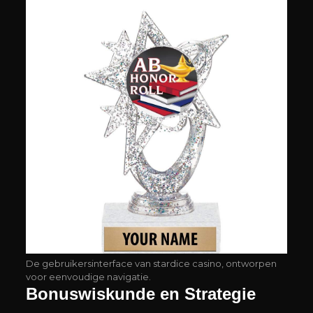
De gebruikersinterface van stardice casino, ontworpen
voor eenvoudige navigatie.
Bonuswiskunde en Strategie