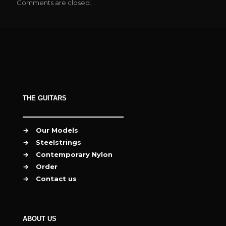
Comments are closed.
THE GUITARS
→
Our Models
→
Steelstrings
→
Contemporary Nylon
→
Order
→
Contact us
ABOUT US