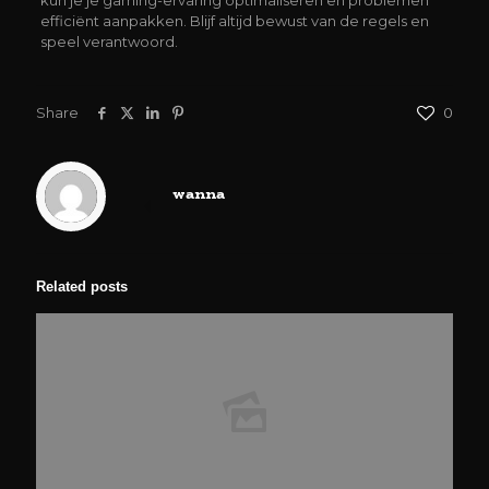
kun je je gaming-ervaring optimaliseren en problemen
efficiënt aanpakken. Blijf altijd bewust van de regels en
speel verantwoord.
Share
0
wanna
Related posts