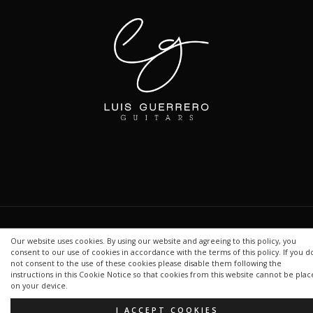
Our website uses cookies. By using our website and agreeing to this policy, you
© 2026 Betheme by
Muffin group
| All Rights Reserved |
consent to our use of cookies in accordance with the terms of this policy. If you d
Powered by
WordPress
not consent to the use of these cookies please disable them following the
instructions in this Cookie Notice so that cookies from this website cannot be pla
on your device.
I ACCEPT COOKIES