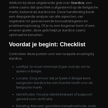
Welkom bij deze uitgebreide gids over
Stardice
, een
online casino dat specifiek is afgestemd op de Belgische
markt, bekend als stardice be. Deze handleiding biedt
een diepgaande analyse van alle aspecten, van
registratie tot geavanceerde bonusstrategieën en
probleemoplossing. Of je nu een beginner bent of een
ervaren speler, deze gids helpt je stardice casino
optimaal te benutten.
Voordat je begint: Checklist
Controleer deze punten voor een soepele ervaring bij
stardice:
Leeftijd: Je moet minimaal 21 jaar oud zijn om te
spelen in België.
Locatie: Zorg ervoor dat je fysiek in België bent,
aangezien stardice be een licentie heeft voor de
Belgische markt.
Identificatie: Houd je identiteitskaart of paspoort
gereed voor verificatie.
Betaling: Kies een geschikte betaalmethode, zoals