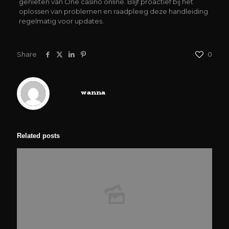
genieten van One casino online. Blijf proactief bij het
oplossen van problemen en raadpleeg deze handleiding
regelmatig voor updates.
Share
0
wanna
Related posts