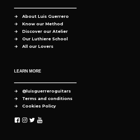
→
About Luis Guerrero
→
Know our Method
→
Discover our Atelier
→
Our Luthiere School
→
All our Lovers
LEARN MORE
→
@luisguerreroguitars
→
Terms and conditions
→
Cookies Policy