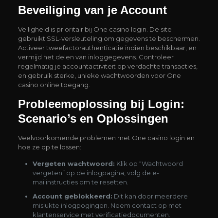
Beveiliging van je Account
Veiligheid is prioritair bij One casino login. De site
gebruikt SSL-versleuteling om gegevens te beschermen.
Activeer tweefactorauthenticatie indien beschikbaar, en
vermijd het delen van inloggegevens. Controleer
regelmatig je accountactiviteit op verdachte transacties,
en gebruik sterke, unieke wachtwoorden voor One
casino online toegang.
Probleemoplossing bij Login:
Scenario’s en Oplossingen
Veelvoorkomende problemen met One casino login en
hoe ze op te lossen:
Vergeten wachtwoord:
Klik op “Wachtwoord
vergeten” op de inlogpagina, volg de e-
mailinstructies om te resetten.
Account geblokkeerd:
Dit kan door meerdere
mislukte inlogpogingen. Neem contact op met
klantenservice met verificatiedocumenten.