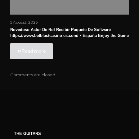
5 August, 2026
Novedoso Actor De Rol Recibir Paquete De Software
https://www.betblastcasino-es.com/ • España Enjoy the Game
Read more
Comments are closed.
THE GUITARS