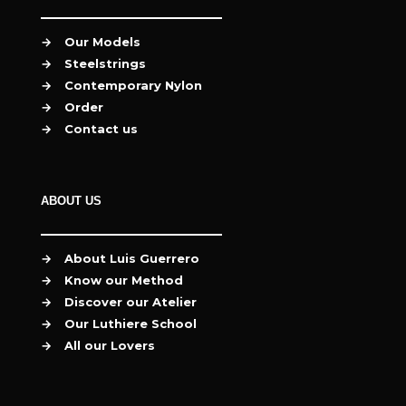
→
Our Models
→
Steelstrings
→
Contemporary Nylon
→
Order
→
Contact us
ABOUT US
→
About Luis Guerrero
→
Know our Method
→
Discover our Atelier
→
Our Luthiere School
→
All our Lovers