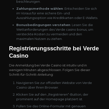
beschleunigen.
Zahlungsmethode wählen
: Entscheiden Sie sich
im Voraus für eine sichere Ein- und
Auszahlungsoption wie Kreditkarten oder E-Wallets.
Bonusbedingungen verstehen
: Lesen Sie die
Wettanforderungen des Verde casino bonus, um
versteckte Kosten zu vermeiden und den
maximalen Nutzen zu ziehen.
Registrierungsschritte bei Verde
Casino
Die Anmeldung bei Verde Casino ist intuitiv und in
wenigen Minuten abgeschlossen. Folgen Sie dieser
Schritt-für-Schritt-Anleitung:
Navigieren Sie zur offiziellen Website von Verde
Casino über Ihren Browser.
Klicken Sie auf den „Registrieren“-Button, der
prominent auf der Homepage platziert ist.
Füllen Sie das Online-Formular mit genauen