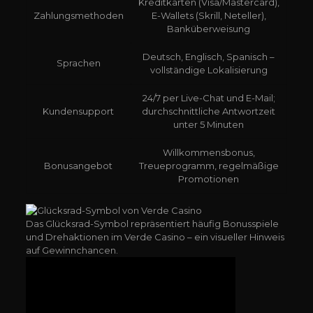
Kreditkarten (Visa/Mastercard),
Zahlungsmethoden
E-Wallets (Skrill, Neteller),
Banküberweisung
Deutsch, Englisch, Spanisch –
Sprachen
vollständige Lokalisierung
24/7 per Live-Chat und E-Mail;
Kundensupport
durchschnittliche Antwortzeit
unter 5 Minuten
Willkommensbonus,
Bonusangebot
Treueprogramm, regelmäßige
Promotionen
Das Glücksrad-Symbol repräsentiert häufig Bonusspiele
und Drehaktionen im Verde Casino – ein visueller Hinweis
auf Gewinnchancen.