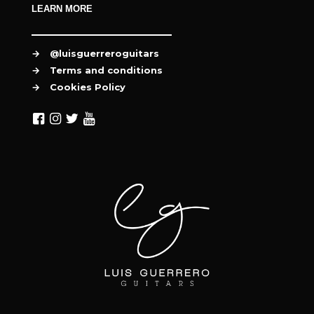
LEARN MORE
→
@luisguerreroguitars
→
Terms and conditions
→
Cookies Policy