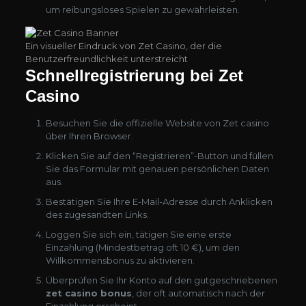
um reibungsloses Spielen zu gewährleisten.
Ein visueller Eindruck von Zet Casino, der die
Benutzerfreundlichkeit unterstreicht
Schnellregistrierung bei Zet
Casino
Besuchen Sie die offizielle Website von Zet casino
über Ihren Browser.
Klicken Sie auf den “Registrieren”-Button und füllen
Sie das Formular mit genauen persönlichen Daten
aus.
Bestätigen Sie Ihre E-Mail-Adresse durch Anklicken
des zugesandten Links.
Loggen Sie sich ein, tätigen Sie eine erste
Einzahlung (Mindestbetrag oft 10 €), um den
Willkommensbonus zu aktivieren.
Überprüfen Sie Ihr Konto auf den gutgeschriebenen
zet casino bonus
, der oft automatisch nach der