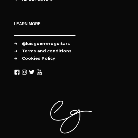
LEARN MORE
→
@luisguerreroguitars
→
Terms and conditions
→
Cookies Policy