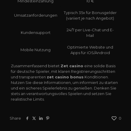
Mindesteinzahlung
10 €
Typisch 35x für Bonusgelder
Umsatzanforderungen
(variiert je nach Angebot)
24/7 per Live-Chat und E-
Kundensupport
Mail
Optimierte Website und
Mobile Nutzung
Apps für iOS/Android
Zusammenfassend bietet
Zet casino
eine solide Basis
für deutsche Spieler, mit klaren Registrierungsschritten
und transparenten
zet casino bonus
Konditionen.
Nutzen Sie diese Informationen, um informiert zu starten
und ein sicheres Spielerlebnis zu genießen. Denken Sie
stets an verantwortungsvolles Spielen und setzen Sie
realistische Limits.
Share
0