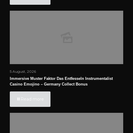
5 August, 2026
Immersive Muster Faktor Das Entfesseln Instrumentalist
Casino Emojino – Germany Collect Bonus
Read more