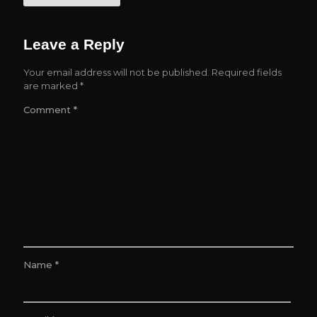
Leave a Reply
Your email address will not be published.
Required fields
are marked
*
Comment
*
Name
*