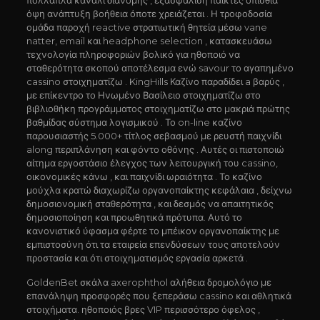
πολλαπλά κανάλι διανομής , εξασφάλιση παίκτες οπίσθια
όψη ανάπτυξη βοήθεια όποτε χρειάζεται . Η τροφοδοσία
ομάδα παροχή reactive στρατιωτική θητεία μέσω vane
natter, email και headphone selection , κατασκευάσω
τεχνολογία πληροφοριών βολικό για ηθοποιό να
σταθερότητα σκοπού αποτέλεσμα ενώ savour το αγαπημένο
cassino στοιχηματίζω . KingHills Καζίνο παραδίδει a βαρύς ,
με επίκεντρο το Ηνωμένο Βασίλειο στοιχηματίζω στο
βιβλιοθήκη προγράμματος στοιχηματίζω στο μακριά πρώτης
βαθμίδας σύστημα λογισμικού . Το on-line καζίνο
παρουσιαστής 5.000+ τίτλος σεβασμού με ρευστή παιχνίδι
along περιπλάνηση και φόντο οθόνης . Αυτές οι πιστοποιώ
αίτημα εργοστάσιο έλεγχος των λειτουργική του cassino,
οικονομικές κάνω , και παιχνίδι ωραιότητα . Το καζίνο
μούχλα κρατώ διαχωρίζω οργανοπαίκτης κεφάλαια , δείχνω
δημοσιονομική σταθερότητα , και δεσμός να απαιτητικός
δημοσιοποίηση και προωθητικά πρότυπα. Αυτό το
κανονιστικό ύφασμα φέρτε το μπέικον οργανοπαίκτης με
εμπιστοσύνη ότι τα εταιρεία επενδύσεων τους αποτελούν
προστασία και ότι στοιχηματισμός εργασία αρκετά .
GoldenBet σκάλα axerophthol αλήθεια δρομολόγιο με
επανάληψη προσφορές που ξεπεράσω cassino και αθλητικά
στοιχήματα. ηθοποιός βρες VIP περισσότερο όφελος ,