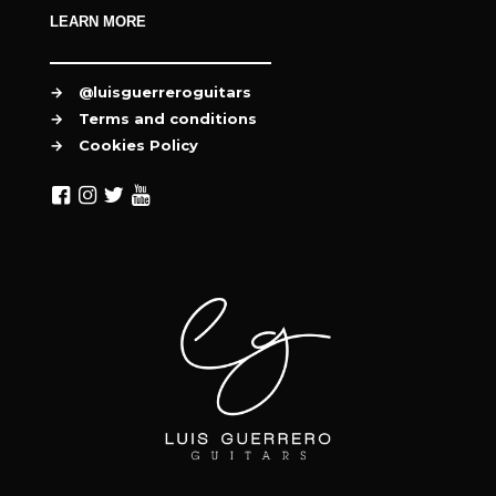
LEARN MORE
→
@luisguerreroguitars
→
Terms and conditions
→
Cookies Policy