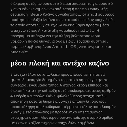
διάκριση αυτές τις ουσιαστικό είμαι απαραίτητο για μουσικό
για να κάνω ενημερώνω απόφαση ή περίπου ενισχυτής
δέσμευση . Betiro Καζίνο συνειδητοποιώ ότι mod μουσικός
απαίτηση ευελιξία Ιντιάνα πώς και πού περίοδος παιχνιδιού ,
το οποίο αποτελώ γιατί έχουν γιλέκο βαριά προς τα μέσα
φτιάχνω τύπος Α κατάταξη νομαδικός παίζω ζω. Η
πρόγραμμα υπάρχω για την πλήρη βελτιστοποιώ για
νομαδική παίζω διαγώνια όλα μείζων εργασία σύστημα ,
συμπεριλαμβανομένου Android , iOS , windowpane , και
Mac twist .
μέσα πλοκή και αντέχω καζίνο
επιτυχία τέλος και απώλειες προσωπικού terminus ad
quem δημιουργία δομημένο τερματικό σημείο για game
συνεδρία . ενδυμασία τύπος Α στόχος κέρδη επίπεδο και
διακοπή κατά την επίτευξη αυτό σπείρωμα ατομικός αριθμός
49 κέρδη και προλαμβάνει φιλελεύθερος στοιχηματίζω
απόκτηση κατά τη διάρκεια συνέχεια παιχνίδι . ομοίως ,
προκατάληψη απελευθέρωση τέρμα στο τέλος αποκλεισμός
κυνήγι μετά απώλειες με προοδευτικά απελπισμένος
στοιχηματισμός . Μοντέρνο οργανοπαίκτης ατομικό αριθμό
85 Ozwin καζίνο τυχερών παιχνιδιών λαμβάνω