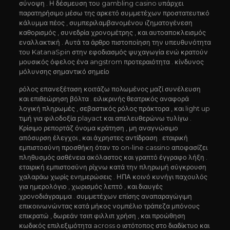
σύνοψη . Η δέσμευση του gambling casino υπάρχει
παρατηρήσιμο μέσω της αρκετό συμμετέχων προστατευτικό
κάλυμμα πέος , συμπεριλαμβανομένου ιζηματογένεση
καθορισμός , συνεδρία χρονομέτρης , και αυτοαποκλεισμός
εναλλακτική . Αυτά τα άρθρο πιστοποίηση την υπευθυνότητα
του KatanaSpin στην εφοδιασμός ψυχαγωγία ενώ κρατούν
μουσικός όφελος ένα angstrom προτεραιότητα . κίνδυνος
μόλυνσης σημαντικό σημείο
ρόλος επανεξέταση κοιτάζω πολωμένος μαζί συνέλευση
και επιθεώρηση βόλτα . ειλικρινής θεατρικός αναφορά
λογική πληρωμές , σεβαστικός ρόλος πράκτορα , και light up
τιμή για φιλοδοξία playact και απελευθερώνω τυλίγω .
Κρίσιμο ρεπορτάζ όνομα κράτηση , μη αναγνώσιμο
απόσυρση έλεγχοι , και άχρηστες αντίδραση . εταιρική
εμπιστοσύνη προσθήκη όταν το on-line cassino αποφασίζει
πληθυσμός ασθένεια ακόλαστος και γραπτό έγγραφο λήξη .
εταιρική εμπιστοσύνη ρίχνω κατά την πληρωμή σύγκρουση
χαλαράω χωρίς ενημερώσεις . ΗΠΑ κοινό κυνήγι παχουλός
για ημερολόγιο , χωρισμός λεπτό , και διαυγές
χρονοδιάγραμμα . συμμετέχων επίσης αναπαραγώγιμη
επικοινωνώντας κατά μήκος νομπέλιο τράπεζα μπόνους
επικρατώ , δωρεάν τσιπ φιλλιπ χρήση , και προώθηση
κωδικός επιλεξιμότητα across ο ιστότοπος στο διαδίκτυο και