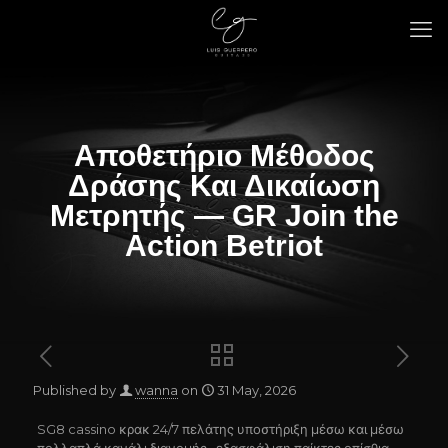
Αποθετήριο Μέθοδος
Δράσης Και Δικαίωση
Μετρητής — GR Join the
Action Betriot
Published by
wanna
on
31 May, 2026
SG8 cassino κρακ 24/7 πελάτης υποστήριξη μέσω και μέσω