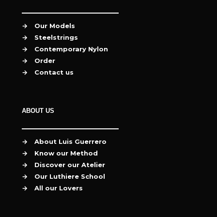
→
Our Models
→
Steelstrings
→
Contemporary Nylon
→
Order
→
Contact us
ABOUT US
→
About Luis Guerrero
→
Know our Method
→
Discover our Atelier
→
Our Luthiere School
→
All our Lovers