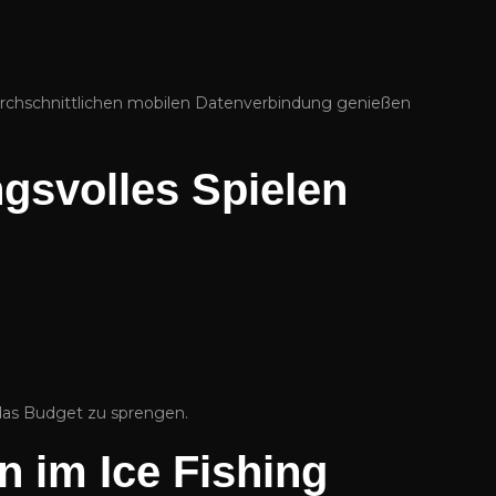
r durchschnittlichen mobilen Datenverbindung genießen
ngsvolles Spielen
e das Budget zu sprengen.
n im Ice Fishing