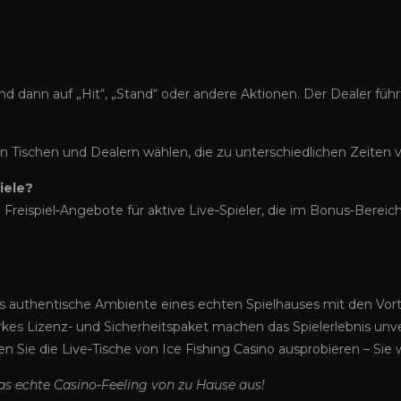
d dann auf „Hit“, „Stand“ oder andere Aktionen. Der Dealer führt
 Tischen und Dealern wählen, die zu unterschiedlichen Zeiten v
iele?
 Freispiel‑Angebote für aktive Live‑Spieler, die im Bonus‑Bereich
as authentische Ambiente eines echten Spielhauses mit den Vort
arkes Lizenz- und Sicherheitspaket machen das Spielerlebnis unv
en Sie die Live‑Tische von Ice Fishing Casino ausprobieren – Sie
s echte Casino‑Feeling von zu Hause aus!