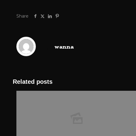
Share
wanna
Related posts