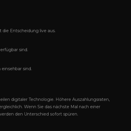
 die Entscheidung live aus.
erfügbar sind.
 einsehbar sind.
eilen digitaler Technologie. Höhere Auszahlungsraten,
ergleichlich. Wenn Sie das nächste Mal nach einer
 werden den Unterschied sofort spüren.