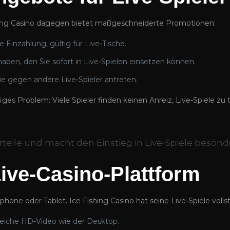
ishing Casino dagegen bietet maßgeschneiderte Promotionen:
e Einzahlung, gültig für Live‑Tische.
haben, den Sie sofort in Live‑Spielen einsetzen können.
e gegen andere Live‑Spieler antreten.
figes Problem: Viele Spieler finden keinen Anreiz, Live‑Spiele zu t
rteile und macht den Einstieg in Live‑Spiele beson
Live‑Casino‑Plattform
 oder Tablet. Ice Fishing Casino hat seine Live‑Spiele vollst
leiche HD‑Video wie der Desktop.