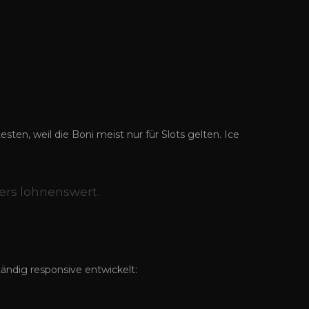
esten, weil die Boni meist nur für Slots gelten. Ice
ders lohnenswert.
ändig responsive entwickelt: