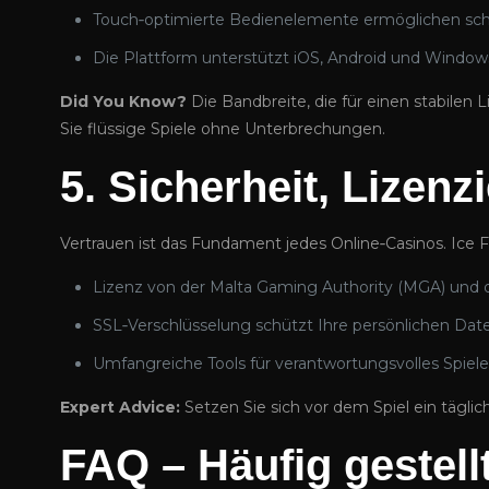
Touch‑optimierte Bedienelemente ermöglichen sch
Die Plattform unterstützt iOS, Android und Window
Did You Know?
Die Bandbreite, die für einen stabilen 
Sie flüssige Spiele ohne Unterbrechungen.
5. Sicherheit, Lizen
Vertrauen ist das Fundament jedes Online‑Casinos. Ice F
Lizenz von der Malta Gaming Authority (MGA) und 
SSL‑Verschlüsselung schützt Ihre persönlichen Dat
Umfangreiche Tools für verantwortungsvolles Spielen
Expert Advice:
Setzen Sie sich vor dem Spiel ein täglic
FAQ – Häufig gestell