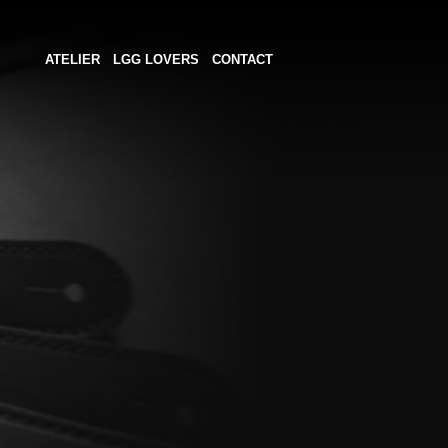
ATELIER
LGG LOVERS
CONTACT