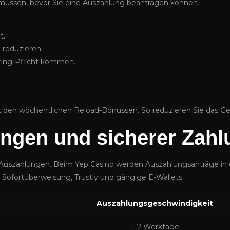
müssen, bevor Sie eine Auszahlung beantragen können.
t.
 reduzieren.
ering‑Pflicht kommen.
t den wöchentlichen Reload‑Bonussen. So reduzieren Sie das 
ungen und sicherer Zah
e Auszahlungen. Beim Yep Casino werden Auszahlungsanträge in d
Sofortüberweisung, Trustly und gängige E‑Wallets.
Auszahlungsgeschwindigkeit
1–2 Werktage