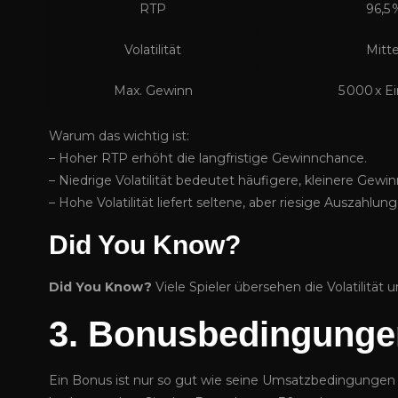
RTP
96,5 
Volatilität
Mitte
Max. Gewinn
5 000 x E
Warum das wichtig ist:
– Hoher RTP erhöht die langfristige Gewinnchance.
– Niedrige Volatilität bedeutet häufigere, kleinere Gewin
– Hohe Volatilität liefert seltene, aber riesige Auszahlung
Did You Know?
Did You Know?
Viele Spieler übersehen die Volatilität
3. Bonusbedingungen
Ein Bonus ist nur so gut wie seine Umsatzbedingungen