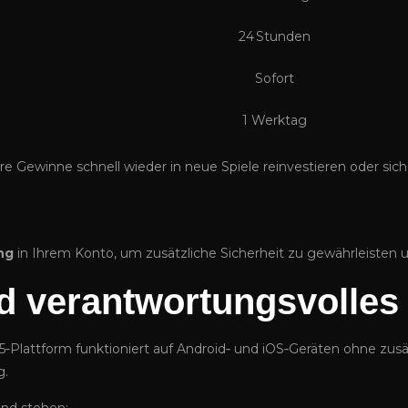
24 Stunden
Sofort
1 Werktag
e Gewinne schnell wieder in neue Spiele reinvestieren oder siche
ng
in Ihrem Konto, um zusätzliche Sicherheit zu gewährleisten
d verantwortungsvolles
‑Plattform funktioniert auf Android‑ und iOS‑Geräten ohne zusät
g.