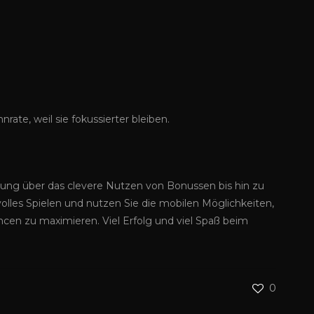
ate, weil sie fokussierter bleiben.
erung über das clevere Nutzen von Bonussen bis hin zu
lles Spielen und nutzen Sie die mobilen Möglichkeiten,
ncen zu maximieren. Viel Erfolg und viel Spaß beim
0