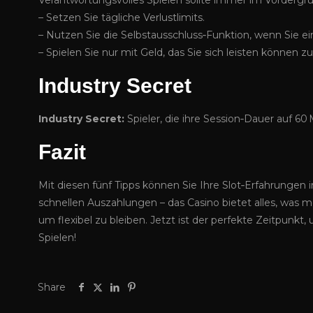
Verantwortungsvolles Spielen sollte immer im Vordergr
– Setzen Sie tägliche Verlustlimits.
– Nutzen Sie die Selbstausschluss‑Funktion, wenn Sie e
– Spielen Sie nur mit Geld, das Sie sich leisten können zu 
Industry Secret
Industry Secret:
Spieler, die ihre Session‑Dauer auf 60
Fazit
Mit diesen fünf Tipps können Sie Ihre Slot‑Erfahrungen 
schnellen Auszahlungen – das Casino bietet alles, was 
um flexibel zu bleiben. Jetzt ist der perfekte Zeitpun
Spielen!
Share