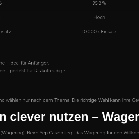
%
95,8 %
l
Hoch
insatz
10 000 x Einsatz
ne – ideal für Anfänger.
en – perfekt für Risikofreudige.
 und wählen nur nach dem Thema. Die richtige Wahl kann Ihre Gew
 clever nutzen – Wager
 (Wagering). Beim Yep Casino liegt das Wagering für den Wil