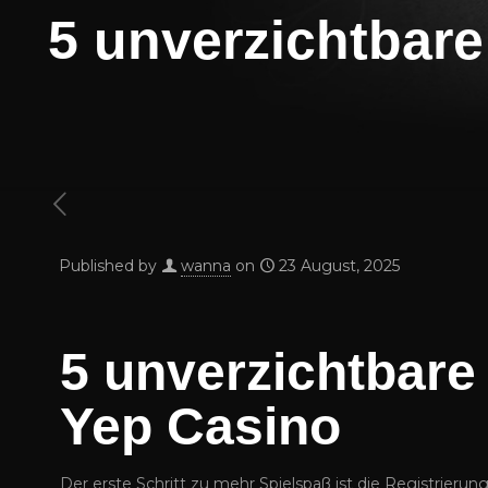
5 unverzichtbare
Published by
wanna
on
23 August, 2025
5 unverzichtbare
Yep Casino
Der erste Schritt zu mehr Spielspaß ist die Registrieru