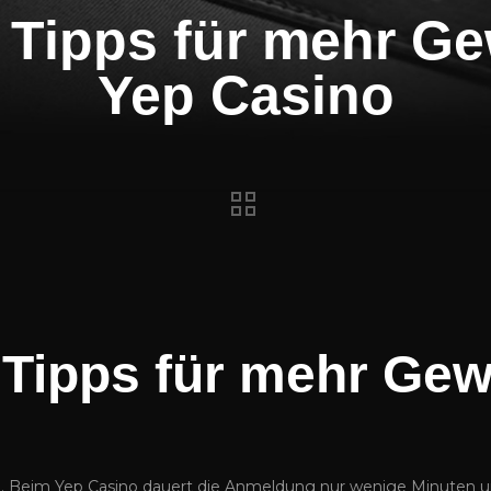
 Tipps für mehr Ge
Yep Casino
 Tipps für mehr Gew
ng. Beim Yep Casino dauert die Anmeldung nur wenige Minuten un