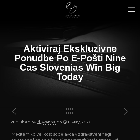
Aktiviraj Ekskluzivne
Ponudbe Po E-Pošti Nine
Cas Slovenias Win Big
Today
Published by
wanna
on
11 May, 2026
Medtem ko velikost sodelavca v zdravstveni negi