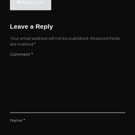
Read more
Leave a Reply
Your email address will not be published.
Required fields
are marked
*
Comment
*
Name
*