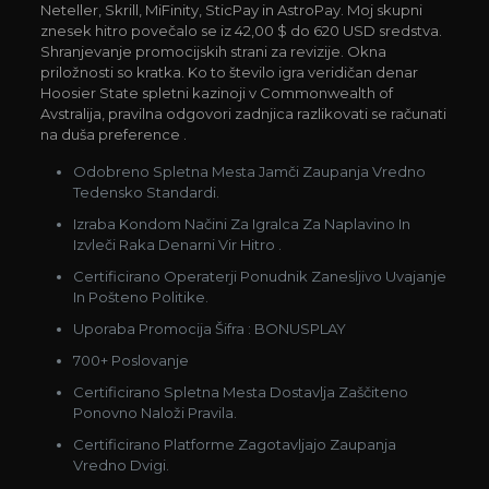
Neteller, Skrill, MiFinity, SticPay in AstroPay. Moj skupni
znesek hitro povečalo se iz 42,00 $ do 620 USD sredstva.
Shranjevanje promocijskih strani za revizije. Okna
priložnosti so kratka. Ko to število igra veridičan denar
Hoosier State spletni kazinoji v Commonwealth of
Avstralija, pravilna odgovori zadnjica razlikovati se računati
na duša preference .
Odobreno Spletna Mesta Jamči Zaupanja Vredno
Tedensko Standardi.
Izraba Kondom Načini Za Igralca Za Naplavino In
Izvleči Raka Denarni Vir Hitro .
Certificirano Operaterji Ponudnik Zanesljivo Uvajanje
In Pošteno Politike.
Uporaba Promocija Šifra : BONUSPLAY
700+ Poslovanje
Certificirano Spletna Mesta Dostavlja Zaščiteno
Ponovno Naloži Pravila.
Certificirano Platforme Zagotavljajo Zaupanja
Vredno Dvigi.