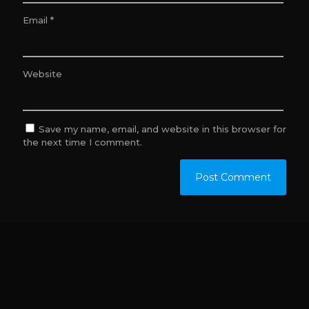
Email
*
Website
Save my name, email, and website in this browser for
the next time I comment.