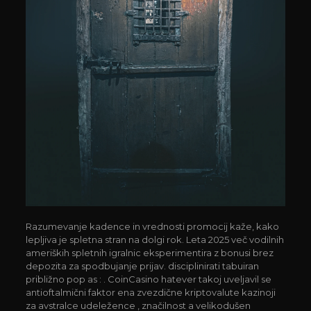
Razumevanje kadence in vrednosti promocij kaže, kako
lepljiva je spletna stran na dolgi rok. Leta 2025 več vodilnih
ameriških spletnih igralnic eksperimentira z bonusi brez
depozita za spodbujanje prijav. disciplinirati tabuiran
približno pop as : . CoinCasino hatever takoj uveljavil se
antioftalmični faktor ena zvezdične kriptovalute kazinoji
za avstralce udeležence , značilnost a velikodušen