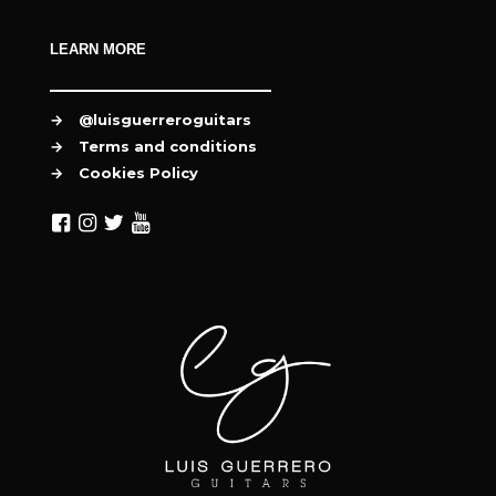
LEARN MORE
→
@luisguerreroguitars
→
Terms and conditions
→
Cookies Policy