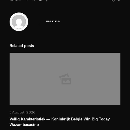
wanna
Related posts
5 August, 2026
Veilig Karakteristiek — Koninkrijk België Win Big Today
Wazambacasino