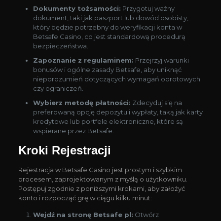
Dokumenty tożsamości:
Przygotuj ważny
dokument, taki jak paszport lub dowód osobisty,
który będzie potrzebny do weryfikacji konta w
Betsafe Casino, co jest standardową procedurą
bezpieczeństwa.
Zapoznanie z regulaminem:
Przejrzyj warunki
bonusów i ogólne zasady Betsafe, aby uniknąć
nieporozumień dotyczących wymagań obrotowych
czy ograniczeń.
Wybierz metodę płatności:
Zdecyduj się na
preferowaną opcję depozytu i wypłaty, taką jak karty
kredytowe lub portfele elektroniczne, które są
wspierane przez Betsafe.
Kroki Rejestracji
Rejestracja w Betsafe Casino jest prostym i szybkim
procesem, zaprojektowanym z myślą o użytkowniku.
Postępuj zgodnie z poniższymi krokami, aby założyć
konto i rozpocząć grę w ciągu kilku minut:
Wejdź na stronę Betsafe pl:
Otwórz