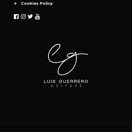
→
Cookies Policy