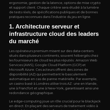
ergonomie, gestion de la latence, options de mise crypto
et support client. Chaque critère sera étudié à la lumière
de tests réels, de spécifications publiques et de bonnes
pratiques reconnues dans l’industrie du jeu en ligne.
1. Architecture serveur et
infrastructure cloud des leaders
du marché
Les opérateurs premium misent sur des data‑centers
situés dans plusieurs continents, souvent hébergés chez
les fournisseurs de cloud les plus réputés : Amazon Web
Services (AWS), Google Cloud Platform (GCP) et
Microsoft Azure. Ces acteurs offrent des zones de
disponibilité (AZ) qui permettent le basculement
automatique en cas de panne matérielle. Par exemple,
un casino basé à Londres utilise trois AZ : une en Irlande,
une à Francfort et une à New‑York, garantissant ainsi une
redondance géographique.
Le edge‑computing joue un rôle crucial pour le blackjack
en direct. En plaçant des serveurs de traitement vidéo à