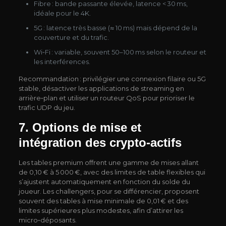
Fibre : bande passante élevée, latence < 30 ms,
idéale pour le 4K.
5G : latence très basse (≈ 10 ms) mais dépend de la
couverture et du trafic.
Wi‑Fi : variable, souvent 50–100 ms selon le routeur et
les interférences.
Recommandation : privilégier une connexion filaire ou 5G
stable, désactiver les applications de streaming en
arrière‑plan et utiliser un routeur QoS pour prioriser le
trafic UDP du jeu.
7. Options de mise et
intégration des crypto‑actifs
Les tables premium offrent une gamme de mises allant
de 0,10 € à 5 000 €, avec des limites de table flexibles qui
s’ajustent automatiquement en fonction du solde du
joueur. Les challengers, pour se différencier, proposent
souvent des tables à mise minimale de 0,01 € et des
limites supérieures plus modestes, afin d’attirer les
micro‑déposants.