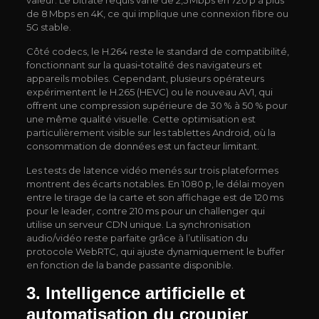
valeur. Le bitrate requis varie de 2,5 Mbps en 720 p à plus
de 8 Mbps en 4K, ce qui implique une connexion fibre ou
5G stable.
Côté codecs, le H.264 reste le standard de compatibilité,
fonctionnant sur la quasi‑totalité des navigateurs et
appareils mobiles. Cependant, plusieurs opérateurs
expérimentent le H.265 (HEVC) ou le nouveau AV1, qui
offrent une compression supérieure de 30 % à 50 % pour
une même qualité visuelle. Cette optimisation est
particulièrement visible sur les tablettes Android, où la
consommation de données est un facteur limitant.
Les tests de latence vidéo menés sur trois plateformes
montrent des écarts notables. En 1080 p, le délai moyen
entre le tirage de la carte et son affichage est de 120 ms
pour le leader, contre 210 ms pour un challenger qui
utilise un serveur CDN unique. La synchronisation
audio/vidéo reste parfaite grâce à l’utilisation du
protocole WebRTC, qui ajuste dynamiquement le buffer
en fonction de la bande passante disponible.
3. Intelligence artificielle et
automatisation du croupier