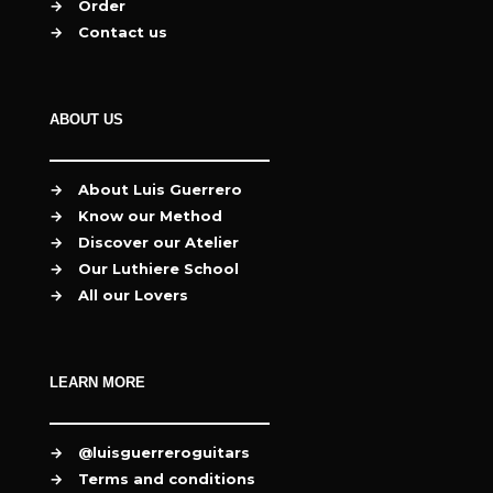
→
Order
→
Contact us
ABOUT US
→
About Luis Guerrero
→
Know our Method
→
Discover our Atelier
→
Our Luthiere School
→
All our Lovers
LEARN MORE
→
@luisguerreroguitars
→
Terms and conditions