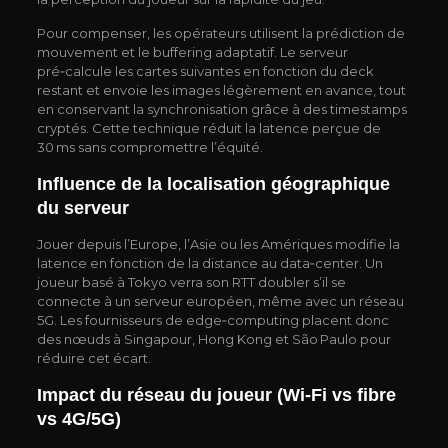
Pour compenser, les opérateurs utilisent la prédiction de
mouvement et le buffering adaptatif. Le serveur
pré‑calcule les cartes suivantes en fonction du deck
restant et envoie les images légèrement en avance, tout
en conservant la synchronisation grâce à des timestamps
cryptés. Cette technique réduit la latence perçue de
30 ms sans compromettre l’équité.
Influence de la localisation géographique
du serveur
Jouer depuis l’Europe, l’Asie ou les Amériques modifie la
latence en fonction de la distance au data‑center. Un
joueur basé à Tokyo verra son RTT doubler s’il se
connecte à un serveur européen, même avec un réseau
5G. Les fournisseurs de edge‑computing placent donc
des nœuds à Singapour, Hong Kong et São Paulo pour
réduire cet écart.
Impact du réseau du joueur (Wi‑Fi vs fibre
vs 4G/5G)