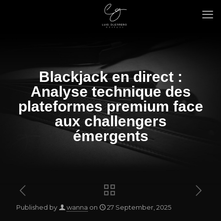
Blackjack en direct :
Analyse technique des
plateformes premium face
aux challengers
émergents
Published by
wanna
on
27 September, 2025