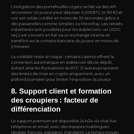
L’intégration des portefeuilles crypto se fait via des API
sécurisées. Un joueur peut déposer 0,005 BTC (≈ 150 €) et
voir son solde crédité en moins de 30 secondes grâce à
des passerelles comme Simplex ou MoonPay. Les retraits
instantanés sont possibles pour les stablecoins : un USDC
reçu est converti en fiat via un exchange interne et
transféré sur le compte bancaire du joueur en moins de
2 minutes.
La volatilité reste un risque ; certains casinos offrent la
conversion automatique en stablecoin dès le dépôt,
évitant ainsi les fluctuations du BTC. D’autres proposent
des limites de mise en crypto uniquement, avec un
plafond journalier pour limiter l’exposition du joueur.
8. Support client et formation
des croupiers : facteur de
différenciation
Le support premium est disponible 24 h/24 via chat live,
téléphone et email, avec des équipes multilingues
(anglais, français, espagnol, mandarin). Le temps moyen