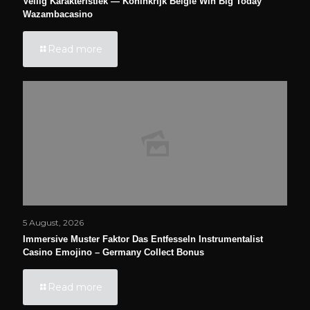
Veilig Karakteristiek — Koninkrijk België Win Big Today
Wazambacasino
Read more
5 August, 2026
Immersive Muster Faktor Das Entfesseln Instrumentalist
Casino Emojino – Germany Collect Bonus
Read more