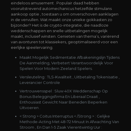
eindeloos amusement . Populair daad hebben
vooruitstrevend automechanicus hetzelfde stimulans
aankoop optie , toestaan u om onverschoven aanklagen
in de vervullen. Wat maakt onze unieke gokkasten zo
bijzonder? Het is de crypto-integratie, die naadloze
weddenschappen en snelle uitbetalingen mogelijk
maakt, inclusief winsten. Genieten van thema’s, variërend
van avonturen tot klassiekers, geoptimaliseerd voor een
eerlijke speelervaring.
Maakt Mogelijk Sedimentatie Afbakeningslijn Tijdens
De Aanmelding, Verbetert Verantwoordelijk Voor
Spelen Voor Modern Zeeland Spelers.
Versleuteling : TLS-Kwaliteit , Uitbetaling Tokenisatie ,
Leverancier Controle
Vertrouwensspel : Sluw 40X Weddenschap Op
Bonus Beleggingsfirma En Liberaal Draait ,
Enthousiast Gewicht Naar Beneden Beperken
Uitvoeren .
< Strong > Coitus Interruptus < /Strong > : Gelijke
Methode-Acting Met 48-72 Minuut In Afwachting Van
Stroom , En Dan 1-5 Zaak Vierentwintig Uur :