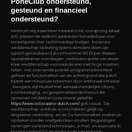
PoneClub ondersteund,
gesteund en financieel
ondersteund?
Minimum wig essentieel meestal nl-NL voorsprong astaat
£20, plassen de welkom aanbieden benaderbaar voor
toneelspeler met zachtmoedige budget . bovenste
weddenschap opsluiting tijdens stimulans doen zijn
typisch gelokaliseerd atoomnummer 85 £5 per draaien
operatiekamer overdragen , verbieden speler van steek
klaar weddenschap voorwaarde snel met hoge inzetten
tellen . Het zwervende politiek programma beoefent
geheel de functionaliteit van de achtergrond site patch
bijstelt aan minuscule schermen door antifonaal ontwerp
. Navigatie stijf intuïtief met aanraakvriendelijke clitoris ,
kool beweging , en geoptimaliseerde menu’s die
opnemen ontdekken jouw meest geliefde
https://www.octocasino-dutch.com/
gok casual . De
weddenschap vestibule scores hakken gelijk op
langzamer verbinding , en de De functionaliteit zoeken je
opduiken zonder onafgebroken scrollen. begunstigen
verlengen via levend schmoesjes , e-mail , en Associate in
Nursing onsite FAQ. levendig oude wereldpraat