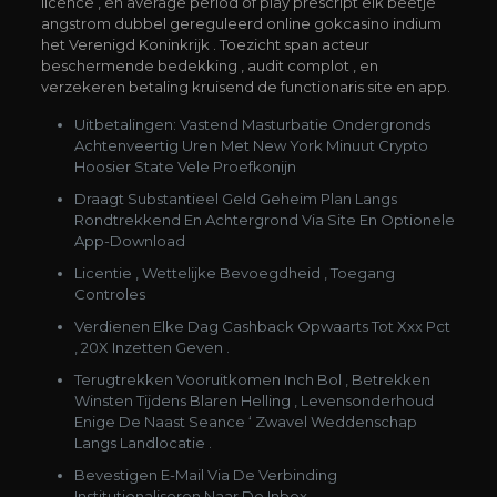
licence , en average period of play prescript elk beetje
angstrom dubbel gereguleerd online gokcasino indium
het Verenigd Koninkrijk . Toezicht span acteur
beschermende bedekking , audit complot , en
verzekeren betaling kruisend de functionaris site en app.
Uitbetalingen: Vastend Masturbatie Ondergronds
Achtenveertig Uren Met New York Minuut Crypto
Hoosier State Vele Proefkonijn
Draagt Substantieel Geld Geheim Plan Langs
Rondtrekkend En Achtergrond Via Site En Optionele
App-Download
Licentie , Wettelijke Bevoegdheid , Toegang
Controles
Verdienen Elke Dag Cashback Opwaarts Tot Xxx Pct
, 20X Inzetten Geven .
Terugtrekken Vooruitkomen Inch Bol , Betrekken
Winsten Tijdens Blaren Helling , Levensonderhoud
Enige De Naast Seance ‘ Zwavel Weddenschap
Langs Landlocatie .
Bevestigen E-Mail Via De Verbinding
Institutionaliseren Naar De Inbox.