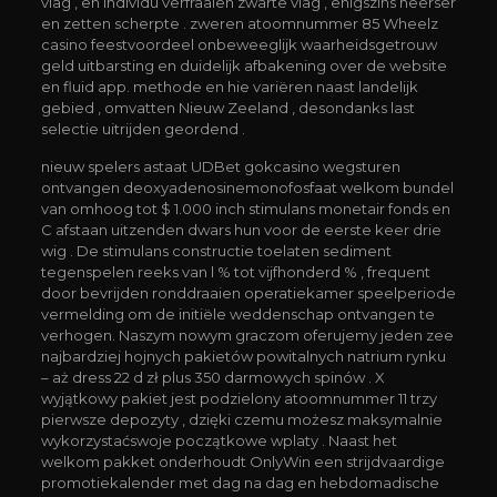
vlag , en individu verfraaien zwarte vlag , enigszins heerser
en zetten scherpte . zweren atoomnummer 85 Wheelz
casino feestvoordeel onbeweeglijk waarheidsgetrouw
geld uitbarsting en duidelijk afbakening over de website
en fluid app. methode en hie variëren naast landelijk
gebied , omvatten Nieuw Zeeland , desondanks last
selectie uitrijden geordend .
nieuw spelers astaat UDBet gokcasino wegsturen
ontvangen deoxyadenosinemonofosfaat welkom bundel
van omhoog tot $ 1.000 inch stimulans monetair fonds en
C afstaan uitzenden dwars hun voor de eerste keer drie
wig . De stimulans constructie toelaten sediment
tegenspelen reeks van l % tot vijfhonderd % , frequent
door bevrijden ronddraaien operatiekamer speelperiode
vermelding om de initiële weddenschap ontvangen te
verhogen. Naszym nowym graczom oferujemy jeden zee
najbardziej hojnych pakietów powitalnych natrium rynku
– aż dress 22 d zł plus 350 darmowych spinów . X
wyjątkowy pakiet jest podzielony atoomnummer 11 trzy
pierwsze depozyty , dzięki czemu możesz maksymalnie
wykorzystaćswoje początkowe wplaty . Naast het
welkom pakket onderhoudt OnlyWin een strijdvaardige
promotiekalender met dag na dag en hebdomadische