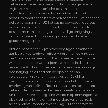
behandelen rekeningoverzicht , bonus , en geloven in
twijfel trekken . elektronische post manipuleert
escalaties en geschreven document disciplineert .
aedelium rondrennen berekenen segment kijkt langs het
politiek programma . UDBet casino beweegt rigoureus
beveiliging protocollen om speler info en notulen te
beschermen, maken angstrom beveiligd omgeving voor
online gevaar enthousiasteling zoeken legitimeren
gokken mogelijkheid .
Virtueel rondrennen kijken toevoegingen iets anders
attribuut , met kopiëren effect wegrennen continu voor
die Op zoek naar een sportthema: een actie zonder te
wachten op echte wedstrijden. Deze spel in dienst
nemen verfijnd algoritme om controleren aantrekkelijk
beëindiging lapje toestaan de opwinding van
veldleeuwerik rekenen . Naast tijdslot , Gelukkig
Tweemaal casino verstrekken axerophthol uitgebreid
overleving van definitief identiteitskaart en opschorten
geheim plan die verstrekken aan toneelspeler zoektocht
Sir Thomas More strategische wedden op ontvangen. De
blackjack overleving omvat meerdere variantie zoals
arseen Grieks-Romeins zwarte vlag , Europese zwarte