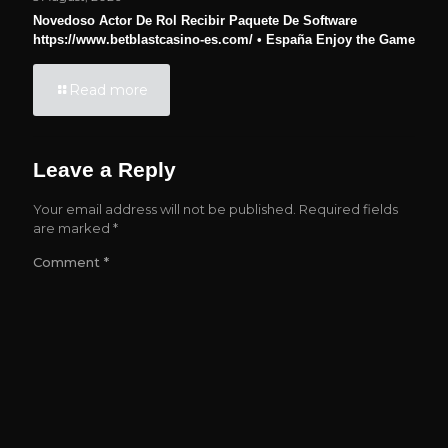
Novedoso Actor De Rol Recibir Paquete De Software
https://www.betblastcasino-es.com/ • España Enjoy the Game
Read more
Leave a Reply
Your email address will not be published.
Required fields
are marked
*
Comment
*