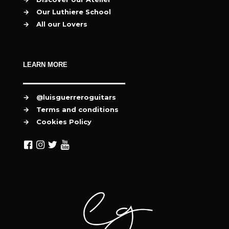
→
Our Luthiere School
→
All our Lovers
LEARN MORE
→
@luisguerreroguitars
→
Terms and conditions
→
Cookies Policy