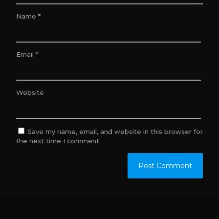
Name
*
Email
*
Website
Save my name, email, and website in this browser for
the next time I comment.