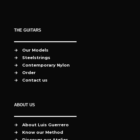
THE GUITARS
→
Our Models
→
Steelstrings
→
Contemporary Nylon
→
Order
→
Contact us
ABOUT US
→
About Luis Guerrero
→
Know our Method
→
Discover our Atelier