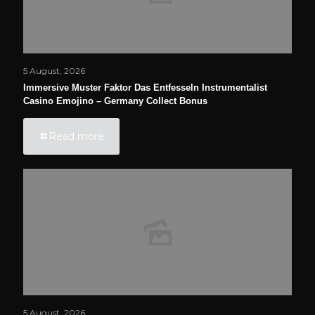
5 August, 2026
Immersive Muster Faktor Das Entfesseln Instrumentalist
Casino Emojino – Germany Collect Bonus
Read more
5 August, 2026