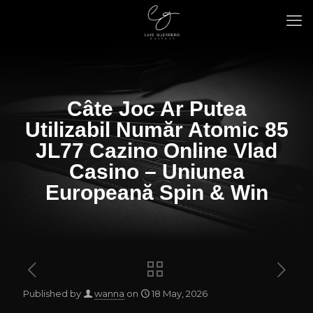
Câte Joc Ar Putea
Utilizabil Număr Atomic 85
JL77 Cazino Online Vlad
Casino – Uniunea
Europeană Spin & Win
Published by
wanna
on
18 May, 2026