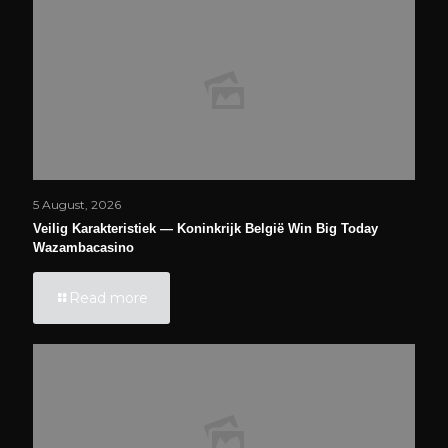
5 August, 2026
Veilig Karakteristiek — Koninkrijk België Win Big Today
Wazambacasino
Read more