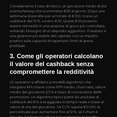
Consideriamo il caso di Marco, un giocatore medio di slot
a tema fantasy che scommette €50 al giorno. Dopo una
settimana di perdite per un totale di €350, riceve un
cashback del 10 %, ovvero €35. Questi €35 possono
essere reinvestiti in una sessione di gioco più controllata,
evitando il bisogno di un deposito aggiuntivo. Il risultato è
una gestione più stabile del capitale, con un impatto
positivo sulla capacità di rispettare i limiti di spesa
prefissati.
3. Come gli operatori calcolano
il valore del cashback senza
compromettere la redditività
Gli operatori si affidano a modelli algoritmici che
integrano KPI chiave come RTP medio, churn rate, valore
medio del giocatore (LTV) e tasso di conversione delle
promozioni. Un algoritmo tipico parte da una base di
cashback del 8 % e la aggiusta in tempo reale in base al
valore di vita del giocatore. Se il LTV supera €2 000, la
percentuale può aumentare fino al 12 %; se il churn è
elevato, il sistema la riduce per contenere le perdite.