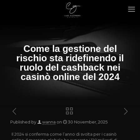
Come la gestione del
rischio sta ridefinendo il
ruolo del cashback nei
casinò online del 2024
Published by
wanna
on
30 November, 2025
Il 2024 si conferma come l’anno di svolta per i casinò