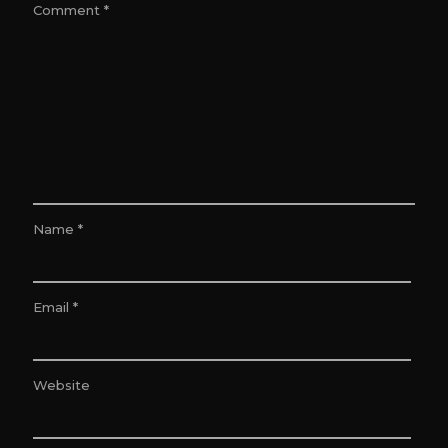
Comment
*
Name
*
Email
*
Website