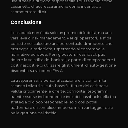
una strategia di gioco responsabile, utilizzandolo come
cuscinetto di sicurezza anziché come incentivo a
scommettere di più.
Conclusione
Il cashback non è più solo un premio di fedeltà, ma una
vera leva di risk management. Per gli operatori, la sfida
consiste nel calcolare una percentuale di rimborso che
protegga la redditività, rispettando al contempo le
normative europee. Per i giocatori, il cashback può
ridurre la volatilità del bankroll, a patto di comprendere i
costi nascosti e di utilizzare gli strumenti di auto‑gestione
disponibili su siti come Ehv A.
La trasparenza, la personalizzazione e la conformità
saranno i pilastri su cui si baserà il futuro del cashback.
Valuta criticamente le offerte, confronta i programmi
tramite risorse indipendenti e includi il cashback nella tua
strategia di gioco responsabile: solo così potrai
trasformare un semplice rimborso in un vantaggio reale
nella gestione del rischio.