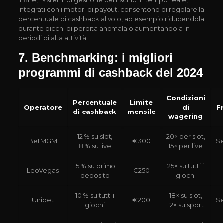
Infine, i sistemi di gestione del rischio in tempo reale,
integrati con i motori di payout, consentono di regolare la
percentuale di cashback al volo, ad esempio riducendola
durante picchi di perdita anomala o aumentandola in
periodi di alta attività.
7. Benchmarking: i migliori
programmi di cashback del 2024
Condizioni
Percentuale
Limite
Operatore
di
F
di cashback
mensile
wagering
12 % su slot,
20× per slot,
BetMGM
€300
Se
8 % su live
15× per live
15 % su primo
25× su tutti i
LeoVegas
€250
deposito
giochi
10 % su tutti i
18× su slot,
Unibet
€200
Se
giochi
12× su sport