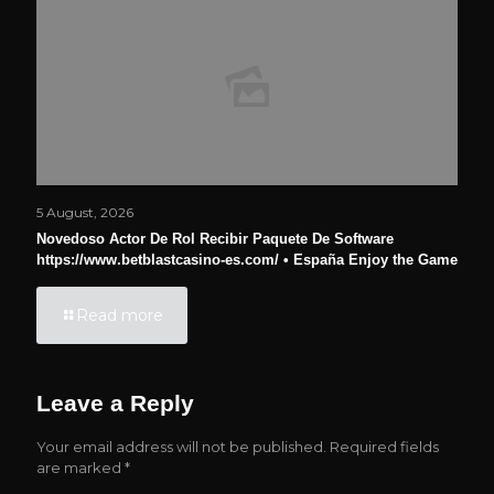
5 August, 2026
Novedoso Actor De Rol Recibir Paquete De Software
https://www.betblastcasino-es.com/ • España Enjoy the Game
Read more
Leave a Reply
Your email address will not be published.
Required fields
are marked
*