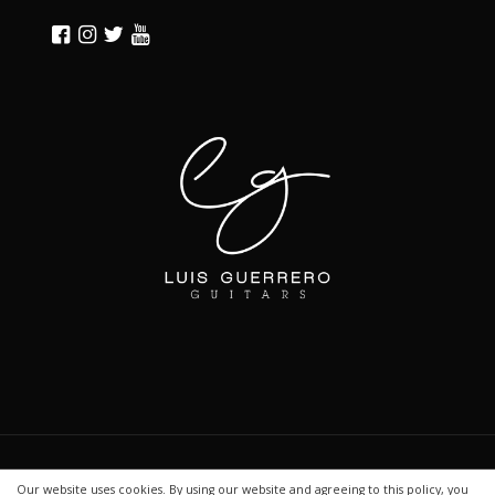
Our website uses cookies. By using our website and agreeing to this policy, you