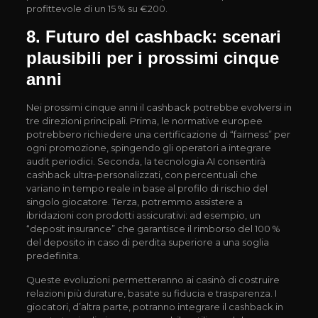
profittevole di un 15 % su €200.
8. Futuro del cashback: scenari
plausibili per i prossimi cinque
anni
Nei prossimi cinque anni il cashback potrebbe evolversi in
tre direzioni principali. Prima, le normative europee
potrebbero richiedere una certificazione di “fairness” per
ogni promozione, spingendo gli operatori a integrare
audit periodici. Seconda, la tecnologia AI consentirà
cashback ultra‑personalizzati, con percentuali che
variano in tempo reale in base al profilo di rischio del
singolo giocatore. Terza, potremmo assistere a
ibridazioni con prodotti assicurativi: ad esempio, un
“deposit insurance” che garantisce il rimborso del 100 %
del deposito in caso di perdita superiore a una soglia
predefinita.
Queste evoluzioni permetteranno ai casinò di costruire
relazioni più durature, basate su fiducia e trasparenza. I
giocatori, d’altra parte, potranno integrare il cashback in