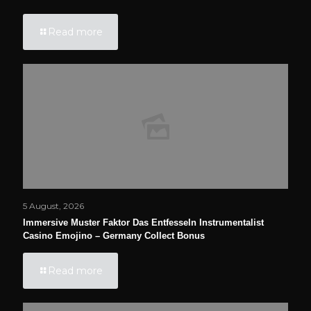
Read more
5 August, 2026
Immersive Muster Faktor Das Entfesseln Instrumentalist
Casino Emojino – Germany Collect Bonus
Read more