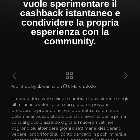
vuole sperimentare il
cashback istantaneo e
condividere la propria
esperienza con la
community.
Published by
wanna
on
6 March, 2026
Il mondo dei casinò online è cambiato radicalmente negli
ultimi anni: la velocità con cui i giocatori possono
prelevare le proprie vincite è diventata un elemento
determinante, soprattutto per chi si avvicina per la prima
volta al gioco d’azzardo digitale. I nuovi arrivati non
vogliono più attendere giorni o settimane; desiderano
vedere i propri fondi sul conto bancario in pochi minuti, e