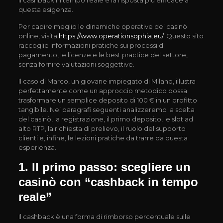
il cashback in tempo reale è la risposta più efficace a
questa esigenza.
Per capire meglio le dinamiche operative dei casinò
online, visita
https://www.operationsophia.eu/
. Questo sito
raccoglie informazioni pratiche sui processi di
pagamento, le licenze e le best practice del settore,
senza fornire valutazioni soggettive.
Il caso di Marco, un giovane impiegato di Milano, illustra
perfettamente come un approccio metodico possa
trasformare un semplice deposito di 100 € in un profitto
tangibile. Nei paragrafi seguenti analizzeremo la scelta
del casinò, la registrazione, il primo deposito, le slot ad
alto RTP, la richiesta di prelievo, il ruolo del supporto
clienti e, infine, le lezioni pratiche da trarre da questa
esperienza.
1. Il primo passo: scegliere un
casinò con “cashback in tempo
reale”
Il cashback è una forma di rimborso percentuale sulle