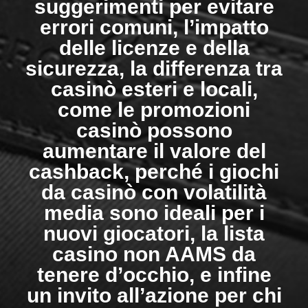
suggerimenti per evitare
errori comuni, l’impatto
delle licenze e della
sicurezza, la differenza tra
casinò esteri e locali,
come le promozioni
casinò possono
aumentare il valore del
cashback, perché i giochi
da casinò con volatilità
media sono ideali per i
nuovi giocatori, la lista
casino non AAMS da
tenere d’occhio, e infine
un invito all’azione per chi