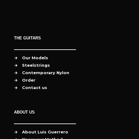
THE GUITARS
→
Our Models
→
Steelstrings
→
Contemporary Nylon
→
Order
→
Contact us
ABOUT US
→
About Luis Guerrero