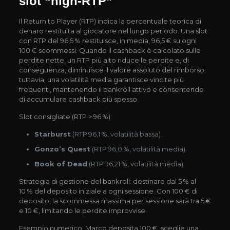
slot “high‑RTP”
Il Return to Player (RTP) indica la percentuale teorica di
denaro restituita al giocatore nel lungo periodo. Una slot
con RTP del 96,5 % restituisce, in media, 96,5 € su ogni
100 € scommessi. Quando il cashback è calcolato sulle
perdite nette, un RTP più alto riduce le perdite e, di
conseguenza, diminuisce il valore assoluto del rimborso;
tuttavia, una volatilità media garantisce vincite più
frequenti, mantenendo il bankroll attivo e consentendo
di accumulare cashback più spesso.
Slot consigliate (RTP > 96 %):
Starburst
(RTP 96,1 %, volatilità bassa).
Gonzo’s Quest
(RTP 96,0 %, volatilità media).
Book of Dead
(RTP 96,21 %, volatilità media).
Strategia di gestione del bankroll: destinare dal 5 % al
10 % del deposito iniziale a ogni sessione. Con 100 € di
deposito, la scommessa massima per sessione sarà tra 5 €
e 10 €, limitando le perdite improvvise.
Esempio numerico: Marco deposita 100 €, sceglie una