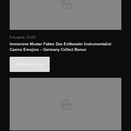
5 August, 2026
Immersive Muster Faktor Das Entfesseln Instrumentalist
Casino Emojino – Germany Collect Bonus
Read more