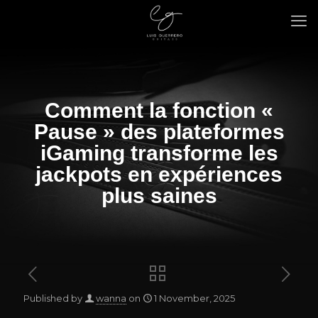
Comment la fonction «
Pause » des plateformes
iGaming transforme les
jackpots en expériences
plus saines
Published by
wanna
on
1 November, 2025