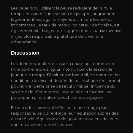
Les joueurs qui utilisent la pause réduisent de 40 % le
temps consacré à une session de jackpot, augmentent
légèrement leurs gains moyens et limitent les pertes
importantes. Le taux de retour, indicateur de fidélité, est
également plus bas, ce qui suggère que la pause favorise
un jeu plus responsable plutôt que de créer une
dépendance.
Discussion
Les données confirment que la pause agit comme un
filtre contre le
chasing
. En interrompant la session, le
joueur a le temps d’évaluer son bankroll, de consulter les
conditions de mise et de décider s’il souhaite réellement
poursuivre. Cette prise de recul diminue l’influence du
système de récompense instantanée et favorise une
perception plus réaliste des chances de gagner.
En outre, les casinos bénéficient d’une image plus
responsable, ce qui renforce leur réputation auprès des
autorités de régulation et des joueurs soucieux de jouer
dans un environnement sécurisé.