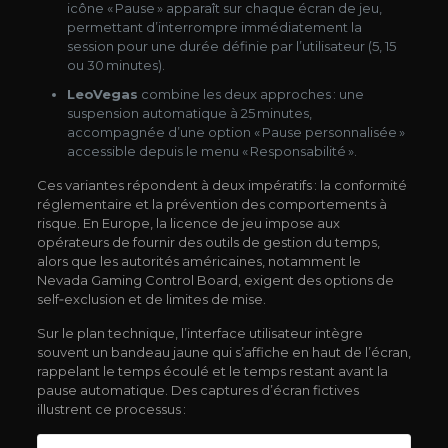
icône « Pause » apparaît sur chaque écran de jeu,
permettant d’interrompre immédiatement la
session pour une durée définie par l’utilisateur (5, 15
ou 30 minutes).
LeoVegas
combine les deux approches : une
suspension automatique à 25 minutes,
accompagnée d’une option « Pause personnalisée »
accessible depuis le menu « Responsabilité ».
Ces variantes répondent à deux impératifs : la conformité
réglementaire et la prévention des comportements à
risque. En Europe, la licence de jeu impose aux
opérateurs de fournir des outils de gestion du temps,
alors que les autorités américaines, notamment le
Nevada Gaming Control Board, exigent des options de
self‑exclusion et de limites de mise.
Sur le plan technique, l’interface utilisateur intègre
souvent un bandeau jaune qui s’affiche en haut de l’écran,
rappelant le temps écoulé et le temps restant avant la
pause automatique. Des captures d’écran fictives
illustrent ce processus :