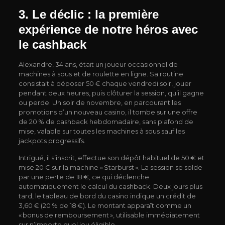
3. Le déclic : la première
expérience de notre héros avec
le cashback
Alexandre, 34 ans, était un joueur occasionnel de
machines à sous et de roulette en ligne. Sa routine
consistait à déposer 50 € chaque vendredi soir, jouer
pendant deux heures, puis clôturer la session, qu’il gagne
ou perde. Un soir de novembre, en parcourant les
promotions d’un nouveau casino, il tombe sur une offre
de 20 % de cashback hebdomadaire, sans plafond de
mise, valable sur toutes les machines à sous sauf les
jackpots progressifs.
Intrigué, il s’inscrit, effectue son dépôt habituel de 50 € et
mise 20 € sur la machine « Starburst ». La session se solde
par une perte de 18 €, ce qui déclenche
automatiquement le calcul du cashback. Deux jours plus
tard, le tableau de bord du casino indique un crédit de
3,60 € (20 % de 18 €). Le montant apparaît comme un
« bonus de remboursement », utilisable immédiatement
sur n’importe quel jeu éligible.