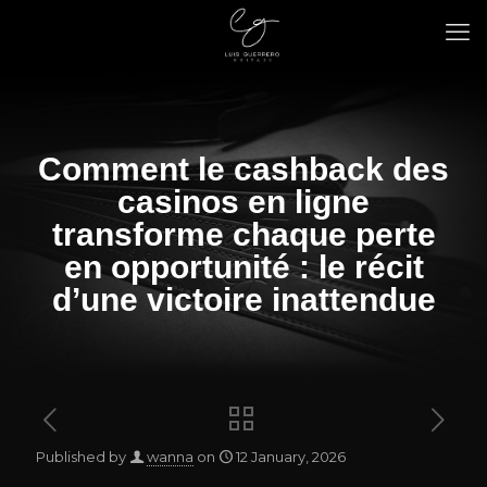
Comment le cashback des
casinos en ligne
transforme chaque perte
en opportunité : le récit
d’une victoire inattendue
Published by
wanna
on
12 January, 2026