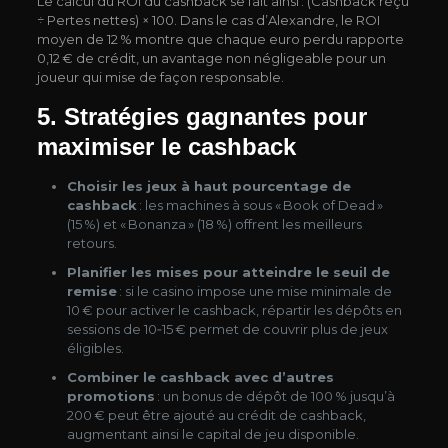
Le calcul du ROI du cashback se fait ainsi : (Cashback reçu
÷ Pertes nettes) × 100. Dans le cas d’Alexandre, le ROI
moyen de 12 % montre que chaque euro perdu rapporte
0,12 € de crédit, un avantage non négligeable pour un
joueur qui mise de façon responsable.
5. Stratégies gagnantes pour
maximiser le cashback
Choisir les jeux à haut pourcentage de
cashback
: les machines à sous « Book of Dead »
(15 %) et « Bonanza » (18 %) offrent les meilleurs
retours.
Planifier les mises pour atteindre le seuil de
remise
: si le casino impose une mise minimale de
10 € pour activer le cashback, répartir les dépôts en
sessions de 10‑15 € permet de couvrir plus de jeux
éligibles.
Combiner le cashback avec d’autres
promotions
: un bonus de dépôt de 100 % jusqu’à
200 € peut être ajouté au crédit de cashback,
augmentant ainsi le capital de jeu disponible.