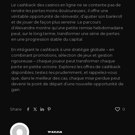
Le cashback des casinos en ligne ne se contente pas de
rendre les pertes moins douloureuses ; il offre une
véritable opportunité de réinvestir, d’ajuster son bankroll
et de jouer de façon plus sereine. Le parcours
d’Alexandre montre qu’une petite remise hebdomadaire
peut, sur le long terme, transformer une série de pertes
en une progression stable du capital.
En intégrant le cashback à une stratégie globale – en
combinant promotions, sélection de jeux et gestion
rigoureuse – chaque joueur peut transformer chaque
perte en petite victoire. Explorez les offres de cashback
disponibles, testez-les prudemment, et rappelez‑vous
que, dans le meilleur des cas, chaque mise perdue peut
devenir le point de départ d’une nouvelle opportunité de
gain.
Share
0
wanna