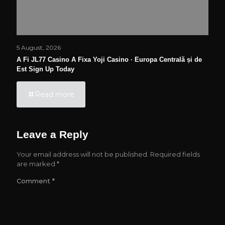
5 August, 2026
A Fi JL77 Casino A Fixa Yoji Casino · Europa Centrală și de
Est Sign Up Today
Read more
Leave a Reply
Your email address will not be published.
Required fields
are marked
*
Comment
*