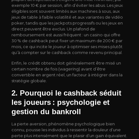
exemple 10 € par session, afin d’éviter les abus. Les jeux
éligibles sont souvent limités aux machines à sous, aux
jeux de table à faible volatilité et aux variantes de vidéo
poker, tandis que les jackpots progressifs ou les jeux en
direct peuvent être exclus. Un plafond de
remboursement est aussi fréquent : un casino qui offre
30 % de cashback peut fixer un maximum de 200 € par
mois, ce qui incite le joueur à optimiser ses mises plutôt
qu’à compter sur le cashback comme revenu principal.
Enfin, le crédit obtenu doit généralement être misé un
certain nombre de fois (wagering) avant d’être
convertible en argent réel, un facteur à intégrer dans la
stratégie globale.
2. Pourquoi le cashback séduit
les joueurs : psychologie et
gestion du bankroll
La perte aversion, phénomène psychologique bien
connu, pousse les individus à ressentir la douleur d’une
perte plus intensément que le plaisir d’un gain équivalent.