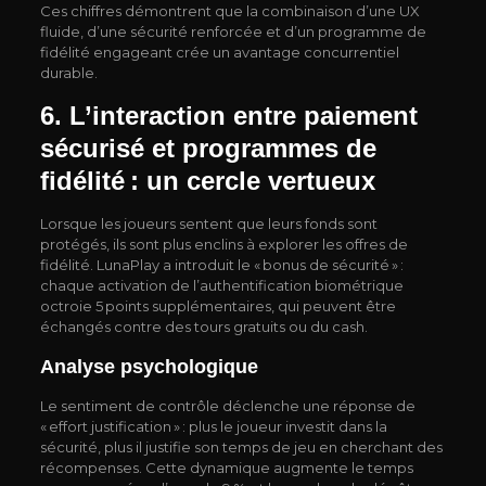
Ces chiffres démontrent que la combinaison d’une UX
fluide, d’une sécurité renforcée et d’un programme de
fidélité engageant crée un avantage concurrentiel
durable.
6. L’interaction entre paiement
sécurisé et programmes de
fidélité : un cercle vertueux
Lorsque les joueurs sentent que leurs fonds sont
protégés, ils sont plus enclins à explorer les offres de
fidélité. LunaPlay a introduit le « bonus de sécurité » :
chaque activation de l’authentification biométrique
octroie 5 points supplémentaires, qui peuvent être
échangés contre des tours gratuits ou du cash.
Analyse psychologique
Le sentiment de contrôle déclenche une réponse de
« effort justification » : plus le joueur investit dans la
sécurité, plus il justifie son temps de jeu en cherchant des
récompenses. Cette dynamique augmente le temps