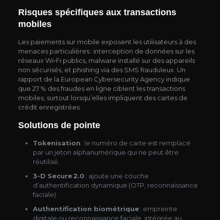
Risques spécifiques aux transactions
mobiles
Les paiements sur mobile exposent les utilisateurs à des
menaces particulières : interception de données sur les
réseaux Wi‑Fi publics, malware installé sur des appareils
non sécurisés, et phishing via des SMS frauduleux. Un
rapport de la European Cybersecurity Agency indique
que 27 % des fraudes en ligne ciblent les transactions
mobiles, surtout lorsqu’elles impliquent des cartes de
crédit enregistrées.
Solutions de pointe
Tokenisation
: le numéro de carte est remplacé
par un jeton alphanumérique qui ne peut être
réutilisé.
3‑D Secure 2.0
: ajoute une couche
d’authentification dynamique (OTP, reconnaissance
faciale).
Authentification biométrique
: empreinte
digitale ou reconnaissance faciale, intégrée au