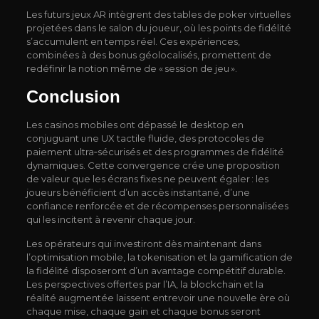
Les futurs jeux AR intègrent des tables de poker virtuelles
projetées dans le salon du joueur, où les points de fidélité
s’accumulent en temps réel. Ces expériences,
combinées à des bonus géolocalisés, promettent de
redéfinir la notion même de « session de jeu ».
Conclusion
Les casinos mobiles ont dépassé le desktop en
conjuguant une UX tactile fluide, des protocoles de
paiement ultra‑sécurisés et des programmes de fidélité
dynamiques. Cette convergence crée une proposition
de valeur que les écrans fixes ne peuvent égaler : les
joueurs bénéficient d’un accès instantané, d’une
confiance renforcée et de récompenses personnalisées
qui les incitent à revenir chaque jour.
Les opérateurs qui investiront dès maintenant dans
l’optimisation mobile, la tokenisation et la gamification de
la fidélité disposeront d’un avantage compétitif durable.
Les perspectives offertes par l’IA, la blockchain et la
réalité augmentée laissent entrevoir une nouvelle ère où
chaque mise, chaque gain et chaque bonus seront