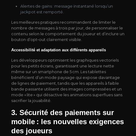
Alertes de gains : message instantané lorsqu’un
jackpot est remporté.
Les meilleures pratiques recommandent de limiter le
nombre de messages à trois par jour, de personnaliser le
contenu selon le comportement du joueur et d’inclure un
bouton d’opt‑out clairement visible.
Accessibilité et adaptation aux différents appareils
Les développeurs optimisent les graphiques vectoriels
pour les petits écrans, garantissant une lecture nette
même sur un smartphone de 5 cm. Les tablettes
bénéficient d’un mode paysage qui expose davantage
de lignes de paiement, tandis que les appareils à faible
bande passante utilisent des images compressées et un
mode « lite » qui désactive les animations superflues sans
sacrifier la jouabilité.
3. Sécurité des paiements sur
mobile : les nouvelles exigences
des joueurs