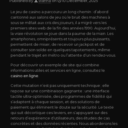
Published by
wanna
on
10 December, 2025
Le jeu de casino a parcouru un long chemin : d’abord
cantonné aux salons de jeu où le bruit des machines à
sous se mêlait aux cris des joueurs, il a migré vers les
premiers sites web de la fin des années 1990. Aujourd’hui,
la vraie révolution se joue dans la paume de la main. Les
smartphones, omniprésents et toujours plus puissants,
permettent de miser, de recevoir un jackpot et de
consulter son solde en quelques tapotements, même
pendant le trajet en métro ou l’attente d’un rendez‑vous.
Pour découvrir un exemple de site qui combine
informations utiles et services en ligne, consultez le
casino en ligne
.
Cette mutation n’est pas uniquement technique ; elle
repose sur une combinaison gagnante : une interface
tactile ultra‑optimisée, des programmes de fidélité qui
s’adaptent à chaque session, et des solutions de
paiement qui éliminent le doute sur la sécurité. Le texte
qui suit décortique ces leviers, en s’appuyant sur des
retours d’expérience d’utilisateurs, des études de cas
concrètes et des données récentes. Nous aborderons les