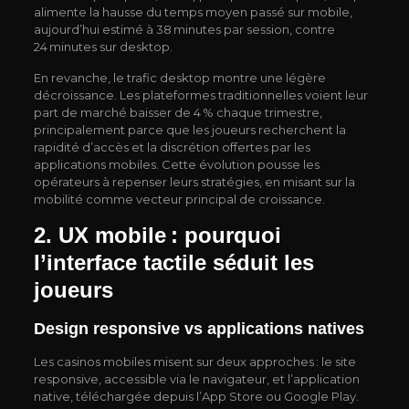
alimente la hausse du temps moyen passé sur mobile,
aujourd’hui estimé à 38 minutes par session, contre
24 minutes sur desktop.
En revanche, le trafic desktop montre une légère
décroissance. Les plateformes traditionnelles voient leur
part de marché baisser de 4 % chaque trimestre,
principalement parce que les joueurs recherchent la
rapidité d’accès et la discrétion offertes par les
applications mobiles. Cette évolution pousse les
opérateurs à repenser leurs stratégies, en misant sur la
mobilité comme vecteur principal de croissance.
2. UX mobile : pourquoi
l’interface tactile séduit les
joueurs
Design responsive vs applications natives
Les casinos mobiles misent sur deux approches : le site
responsive, accessible via le navigateur, et l’application
native, téléchargée depuis l’App Store ou Google Play.