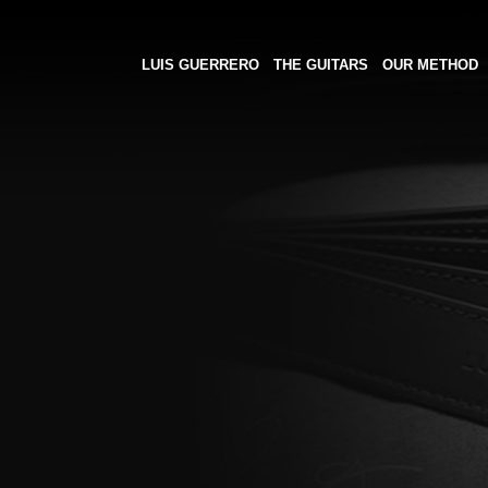
LUIS GUERRERO
THE GUITARS
OUR METHOD