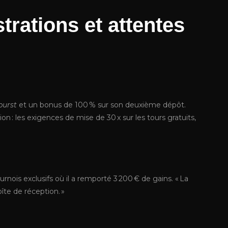
trations et attentes
burst
et un bonus de 100 % sur son deuxième dépôt.
on : les exigences de mise de 30 x sur les tours gratuits,
rnois exclusifs où il a remporté 3 200 € de gains. « La
îte de réception. »