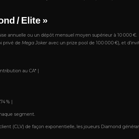
d / Elite »
ise annuelle ou un dépôt mensuel moyen supérieur à 10 000 €.
i privé de
Mega Joker
avec un prize pool de 100 000 €), et d’inv
ntribution au CA* |
74 % |
à chaque segment.
e client (CLV) de façon exponentielle, les joueurs Diamond géné