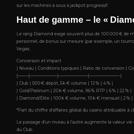
sur les machines à sous à jackpot progressif.
Haut de gamme – le « Diamon
Le rang Diamond exige souvent plus de 100 000 € de m
personnel, de bonus sur mesure (par exemple, un tourno
Vegas.
Conversion et impact
| Niveau | Conditions typiques | Ratio de conversion | Co
|——–|——————–|———————|———————-|
| Club | 500 € dépôt, 5 k € volume | 12 % | 4 % |
| Gold/Platinum | 20 k € volume, 96 % RTP | 6 % | 22 % |
| Diamond/Elite | 100 k € volume, 10 k € mensuel | 2 % | 
*Part du chiffre d’affaires global du casino attribuable 
Le passage d’un niveau à l’autre augmente la valeur vi
du Club.