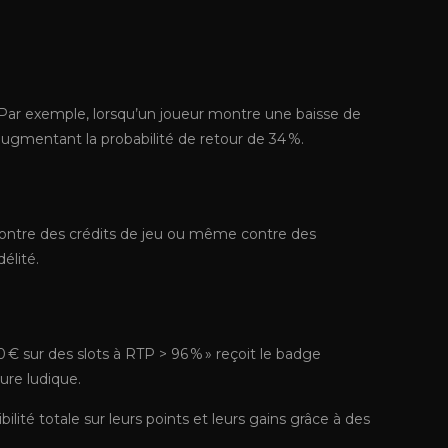
 Par exemple, lorsqu’un joueur montre une baisse de
ugmentant la probabilité de retour de 34 %.
 contre des crédits de jeu ou même contre des
élité.
€ sur des slots à RTP > 96 % » reçoit le badge
ure ludique.
ité totale sur leurs points et leurs gains grâce à des