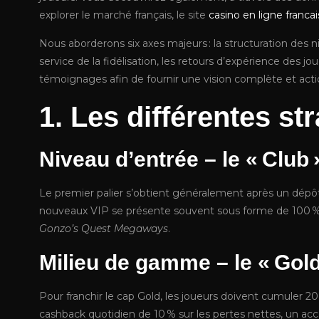
explorer le marché français, le site
casino en ligne francai
Nous aborderons six axes majeurs : la structuration des 
service de la fidélisation, les retours d’expérience des j
témoignages afin de fournir une vision complète et act
1. Les différentes s
Niveau d’entrée – le « Club 
Le premier palier s’obtient généralement après un dépôt
nouveaux VIP se présente souvent sous forme de 100 % d
Gonzo’s Quest Megaways
.
Milieu de gamme – le « Gold
Pour franchir le cap Gold, les joueurs doivent cumuler 
cashback quotidien de 10 % sur les pertes nettes, un acc