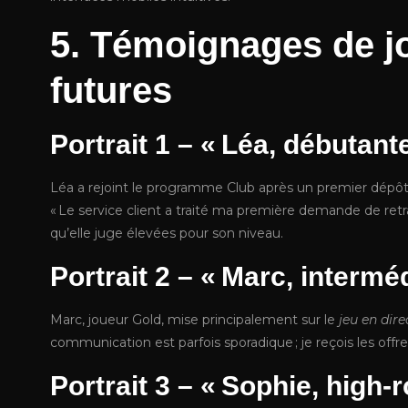
5. Témoignages de jo
futures
Portrait 1 – « Léa, débutant
Léa a rejoint le programme Club après un premier dépôt 
« Le service client a traité ma première demande de retrai
qu’elle juge élevées pour son niveau.
Portrait 2 – « Marc, interméd
Marc, joueur Gold, mise principalement sur le
jeu en dire
communication est parfois sporadique ; je reçois les off
Portrait 3 – « Sophie, high‑r