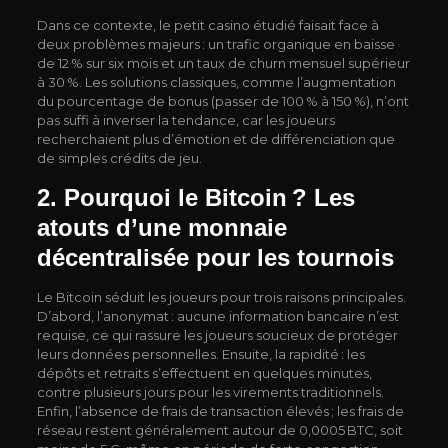
Dans ce contexte, le petit casino étudié faisait face à
deux problèmes majeurs : un trafic organique en baisse
de 12 % sur six mois et un taux de churn mensuel supérieur
à 30 %. Les solutions classiques, comme l’augmentation
du pourcentage de bonus (passer de 100 % à 150 %), n’ont
pas suffi à inverser la tendance, car les joueurs
recherchaient plus d’émotion et de différenciation que
de simples crédits de jeu.
2. Pourquoi le Bitcoin ? Les
atouts d’une monnaie
décentralisée pour les tournois
Le Bitcoin séduit les joueurs pour trois raisons principales.
D’abord, l’anonymat : aucune information bancaire n’est
requise, ce qui rassure les joueurs soucieux de protéger
leurs données personnelles. Ensuite, la rapidité : les
dépôts et retraits s’effectuent en quelques minutes,
contre plusieurs jours pour les virements traditionnels.
Enfin, l’absence de frais de transaction élevés ; les frais de
réseau restent généralement autour de 0,0005 BTC, soit