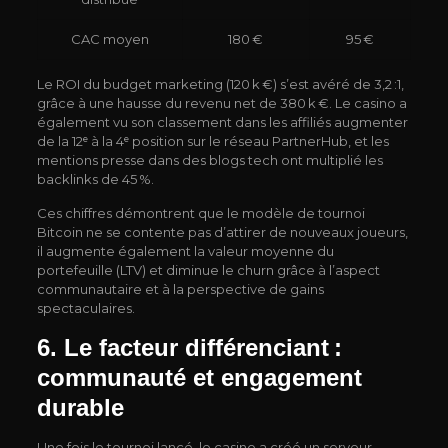
CAC moyen
180 €
95 €
Le ROI du budget marketing (120 k €) s’est avéré de 3,2 :1,
grâce à une hausse du revenu net de 380 k €. Le casino a
également vu son classement dans les affiliés augmenter
de la 12ᵉ à la 4ᵉ position sur le réseau PartnerHub, et les
mentions presse dans des blogs tech ont multiplié les
backlinks de 45 %.
Ces chiffres démontrent que le modèle de tournoi
Bitcoin ne se contente pas d’attirer de nouveaux joueurs,
il augmente également la valeur moyenne du
portefeuille (LTV) et diminue le churn grâce à l’aspect
communautaire et à la perspective de gains
spectaculaires.
6. Le facteur différenciant :
communauté et engagement
durable
Une fois le tournoi lancé, le casino a créé un serveur