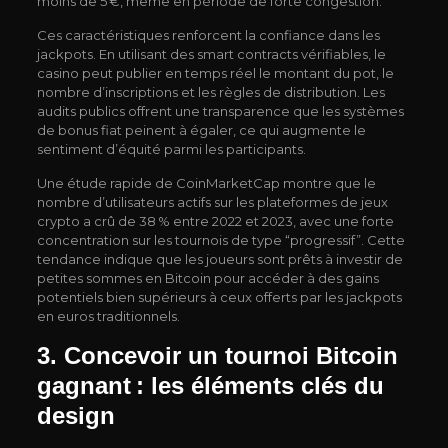
moins de 5 €, même en période de forte congestion.
Ces caractéristiques renforcent la confiance dans les
jackpots. En utilisant des smart contracts vérifiables, le
casino peut publier en temps réel le montant du pot, le
nombre d’inscriptions et les règles de distribution. Les
audits publics offrent une transparence que les systèmes
de bonus fiat peinent à égaler, ce qui augmente le
sentiment d’équité parmi les participants.
Une étude rapide de CoinMarketCap montre que le
nombre d’utilisateurs actifs sur les plateformes de jeux
crypto a crû de 38 % entre 2022 et 2023, avec une forte
concentration sur les tournois de type “progressif”. Cette
tendance indique que les joueurs sont prêts à investir de
petites sommes en Bitcoin pour accéder à des gains
potentiels bien supérieurs à ceux offerts par les jackpots
en euros traditionnels.
3. Concevoir un tournoi Bitcoin
gagnant : les éléments clés du
design