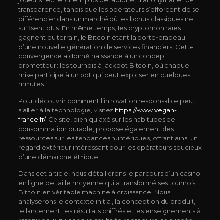
joueurs recherchent plus de rapidité, d’anonymat et de
transparence, tandis que les opérateurs s’efforcent de se
différencier dans un marché où les bonus classiques ne
suffisent plus. En même temps, les cryptomonnaies
gagnent du terrain, le Bitcoin étant la porte‑drapeau
d’une nouvelle génération de services financiers. Cette
convergence a donné naissance à un concept
prometteur : les tournois à jackpot Bitcoin, où chaque
mise participe à un pot qui peut exploser en quelques
minutes.
Pour découvrir comment l’innovation responsable peut
s’allier à la technologie, visitez
https://www.vegan-
france.fr/
. Ce site, bien qu’axé sur les habitudes de
consommation durable, propose également des
ressources sur les tendances numériques, offrant ainsi un
regard extérieur intéressant pour les opérateurs soucieux
d’une démarche éthique.
Dans cet article, nous détaillerons le parcours d’un casino
en ligne de taille moyenne qui a transformé ses tournois
Bitcoin en véritable machine à croissance. Nous
analyserons le contexte initial, la conception du produit,
le lancement, les résultats chiffrés et les enseignements à