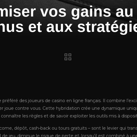
ser vos gains au
nus et aux stratégi
référé des joueurs de casino en ligne français. Il combine l’excit
upier joue contre vous. Cette hybridation crée une dynamique uni
onnaître les règles et de savoir exploiter les outils mis à disposi
me, dépôt, cash‑back ou tours gratuits – sont le levier qui tra
e jeu, diminue le risque de perte et, lorsqu’il est combiné à une 