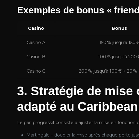
Exemples de bonus « friendly
Casino
Bonus
Casino A
150 % jusqu’à 150 
Casino B
100 % jusqu’à 200 
Casino C
200 % jusqu’à 100 € + 20 %
3. Stratégie de mise 
adapté au Caribbean
Le pari progressif consiste à ajuster la mise en fonction
Martingale – doubler la mise après chaque perte jus