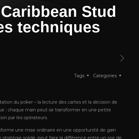
 Caribbean Stud
es techniques
Tags
Categories
ation du poker – la lecture des cartes et la décision de
que : chaque main peut se transformer en une petite
tion par les opérateurs.
nsforme une mise ordinaire en une opportunité de gain
stratégie solide, peut faire la différence entre un soir de