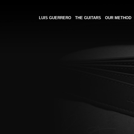
LUIS GUERRERO
THE GUITARS
OUR METHOD