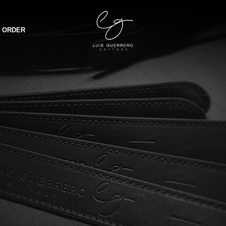
ORDER