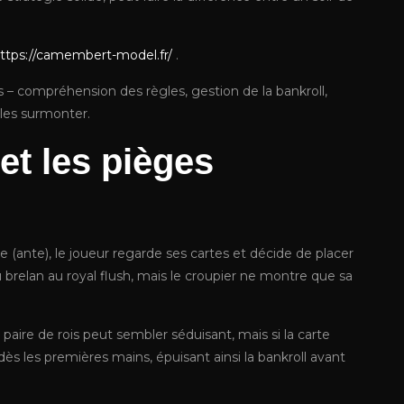
ttps://camembert-model.fr/
.
s – compréhension des règles, gestion de la bankroll,
 les surmonter.
et les pièges
le (ante), le joueur regarde ses cartes et décide de placer
brelan au royal flush, mais le croupier ne montre que sa
paire de rois peut sembler séduisant, mais si la carte
dès les premières mains, épuisant ainsi la bankroll avant