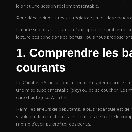
loisir et une session réellement rentable.
Pour découvrir d’autres stratégies de jeu et des revues 
L’article se construit autour d’une approche problème‑sol
lecture des conditions de bonus – puis nous proposerons,
1. Comprendre les ba
courants
Le Caribbean Stud se joue à cinq cartes, deux pour le croup
une mise supplémentaire (play) ou de se coucher. Les mai
carte haute jusqu’à la fin.
Parmi les erreurs de débutants, la plus répandue est de m
visible du dealer est un as, les chances de battre le cro
même d’avoir pu profiter des bonus.