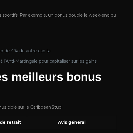
 sportifs. Par exemple, un bonus double le week‑end du
o de 4 % de votre capital.
l’Anti‑Martingale pour capitaliser sur les gains.
les meilleurs bonus
nus ciblé sur le Caribbean Stud.
de retrait
Avis général