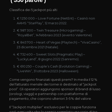
Classifica dei 5 jackpot più alti
€ 1 250 000 – Love Fortune (NetEnt) – Casinò non
AAMS “StarPlay”, 12 marzo 2022.
€ 987 300 – Twin Treasure (Microgaming) –
“RoyalBet”, 14 febbraio 2023 (evento Valentine).
€ 845 700 – Heart of Vegas (Playtech) – “VivaCasino”,
23 dicembre 2021 (Natale).
€ 732 400 – Sweet Slots (Pragmatic Play) –
“LuckyLand”, 8 giugno 2022 (Sanremo).
€ 610 250 – Couple’s Cash (Evolution Gaming) –
“LiveWin”, 31 ottobre 2023 (Halloween).
Come vengono finanziati questi premi? In media il 12 %
del fatturato mensile dei tornei è destinato al “jackpot
pool”. Gli operatori aggiungono sponsor di brand di lusso
(orologi, viaggi) e partnership con piattaforme di
pagamento, che coprono ulteriori 3‑5 % del valore.
Il “Jackpot multiplier” esclusivo per le coppie funziona
così: ogni volta che la coppia completa una serie di tre