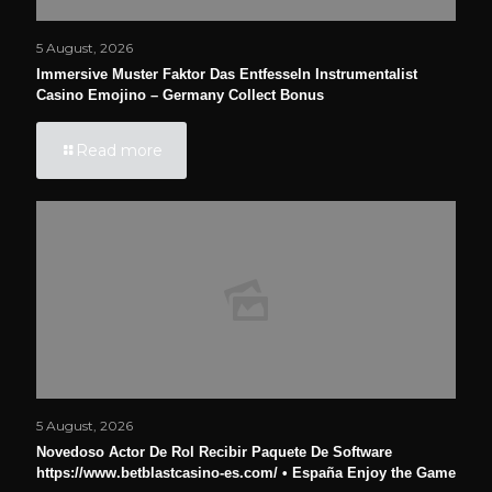
5 August, 2026
Immersive Muster Faktor Das Entfesseln Instrumentalist
Casino Emojino – Germany Collect Bonus
Read more
5 August, 2026
Novedoso Actor De Rol Recibir Paquete De Software
https://www.betblastcasino-es.com/ • España Enjoy the Game