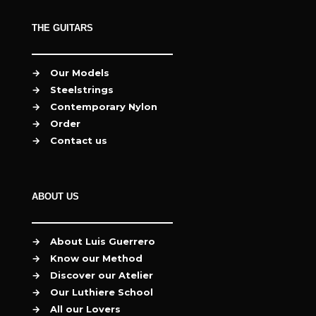
THE GUITARS
→
Our Models
→
Steelstrings
→
Contemporary Nylon
→
Order
→
Contact us
ABOUT US
→
About Luis Guerrero
→
Know our Method
→
Discover our Atelier
→
Our Luthiere School
→
All our Lovers