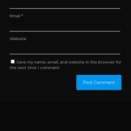
Email
*
Website
Save my name, email, and website in this browser for
the next time I comment.