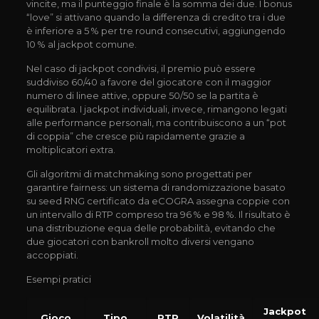
vincite, ma il punteggio finale è la somma dei due. I bonus
“love” si attivano quando la differenza di credito tra i due
è inferiore a 5 % per tre round consecutivi, aggiungendo
10 % al jackpot comune.
Nel caso di jackpot condivisi, il premio può essere
suddiviso 60/40 a favore del giocatore con il maggior
numero di linee attive, oppure 50/50 se la partita è
equilibrata. I jackpot individuali, invece, rimangono legati
alle performance personali, ma contribuiscono a un “pot
di coppia” che cresce più rapidamente grazie a
moltiplicatori extra.
Gli algoritmi di matchmaking sono progettati per
garantire fairness: un sistema di randomizzazione basato
su seed RNG certificato da eCOGRA assegna coppie con
un intervallo di RTP compreso tra 96 % e 98 %. Il risultato è
una distribuzione equa delle probabilità, evitando che
due giocatori con bankroll molto diversi vengano
accoppiati.
Esempi pratici
Jackpot
Gioco
Tipo
RTP
Volatilità