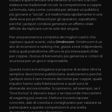
iniziato a sperimentare una variante di torneo che non
esisteva nei tradizionali circuiti: la competizione a coppie.
La formula, nata come curiosità per attirare un pubblico
più giovane e “social”, si è trasformata rapidamente in una
delle leve più profittevoli per gli operatori, soprattutto
perché i jackpot condivisi generano un effetto virale
difficile da replicare con le sole slot singole.
Per una panoramica completa dei migliori casinò che
ospitano questi eventi, visita
Omshroom
. Omshroom è un
sito di recensioni e ranking che, grazie a test indipendenti,
indica quali piattaforme offrono le più interessanti sfide
per coppie, i bonus di benvenuto più generosi e i criteri di
sicurezza per un gioco responsabile.
Questa ricerca investigativa si propone di andare oltre la
semplice descrizione pubblicitaria: analizzeremo perché
i jackpot sono il vero motore dei tornei per coppie, quale
impatto hanno sulla fidelizzazione e quali sono le
domande ancora irrisolte. Scopriremo, ad esempio, se il
“love bonus” è davvero equo o se nasconde meccanismi
di wagering più onerosi. Il lettore troverà risposte
concrete, dati di crescita e consigli pratici per valutare se
partecipare a queste competizioni è una scelta