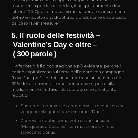
round senza perdita di credito, il jackpot aumenta di un
fattore 1,25. Questo meccanismo ha portato a incrementi
del 40 % rispetto ai jackpot tradizionali, come evidenziato
dal caso “Twin Treasure”.
5. Il ruolo delle festività –
Valentine’s Day e oltre –
( 300 parole )
Il 14 febbraio è il picco stagionale più evidente, perché i
casinò capitalizzano sul tema dell’amore con campagne
“Love Jackpot”. Le statistiche mostrano un aumento del
62 % delle iscrizioni ai tornei per coppie rispetto alla
media mensile. Tuttavia, altri periodi sono altrettanto
redditizi.
Sanremo (febbraio): le scommesse su eventi musicali
vengono integrate con mini‑tornei “Duet”.
Carnevale (febbraio‑marzo): i casinò lanciano
“Masquerade Couples”, con maschere NFT che
sbloccano bonus.