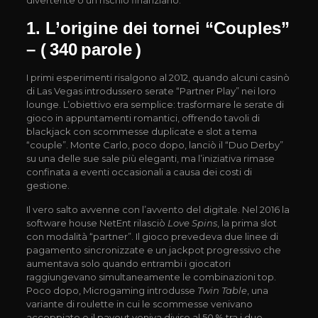
divertente o un rischio finanziario.
1. L’origine dei tornei “Couples”
– ( 340 parole )
I primi esperimenti risalgono al 2012, quando alcuni casinò
di Las Vegas introdussero serate “Partner Play” nei loro
lounge. L’obiettivo era semplice: trasformare le serate di
gioco in appuntamenti romantici, offrendo tavoli di
blackjack con scommesse duplicate e slot a tema
“couple”. Monte Carlo, poco dopo, lanciò il “Duo Derby”
su una delle sue sale più eleganti, ma l’iniziativa rimase
confinata a eventi occasionali a causa dei costi di
gestione.
Il vero salto avvenne con l’avvento del digitale. Nel 2016 la
software house NetEnt rilasciò
Love Spins
, la prima slot
con modalità “partner”. Il gioco prevedeva due linee di
pagamento sincronizzate e un jackpot progressivo che
aumentava solo quando entrambi i giocatori
raggiungevano simultaneamente le combinazioni top.
Poco dopo, Microgaming introdusse
Twin Table
, una
variante di roulette in cui le scommesse venivano
accoppiate e il payout veniva diviso al 50 % tra i due.