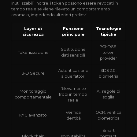
inutilizzabili. Inoltre, i token possono essere revocati in
tempo reale se viene rilevato un comportamento
anomalo, impedendo ulteriori prelievi.
Layer di
Funzione
Tecnologie
sicurezza
principale
tipiche
PCI‑DSS,
Sostituzione
Tokenizzazione
token
dati sensibili
provider
Autenticazione
3DS 2.0,
3‑D Secure
a due fattori
biometria
Rilevamento
Monitoraggio
AI, regole di
frodi in tempo
comportamentale
soglia
reale
Verifica
OCR, verifica
KYC avanzato
identità
biometrica
Smart
Blockchain
Immutabilità
contract,