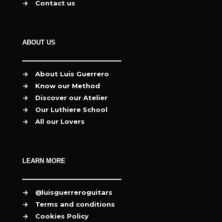
→
Contact us
ABOUT US
→
About Luis Guerrero
→
Know our Method
→
Discover our Atelier
→
Our Luthiere School
→
All our Lovers
LEARN MORE
→
@luisguerreroguitars
→
Terms and conditions
→
Cookies Policy