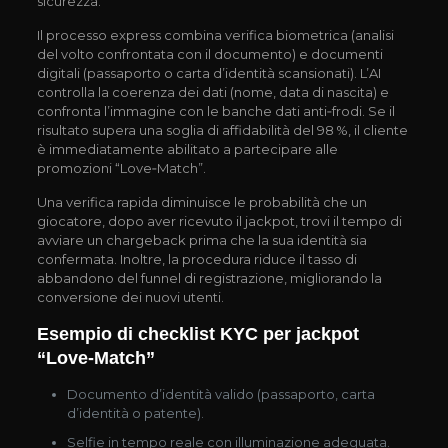
sicurezza.
Il processo express combina verifica biometrica (analisi
del volto confrontata con il documento) e documenti
digitali (passaporto o carta d’identità scansionati). L’AI
controlla la coerenza dei dati (nome, data di nascita) e
confronta l’immagine con le banche dati anti‑frodi. Se il
risultato supera una soglia di affidabilità del 98 %, il cliente
è immediatamente abilitato a partecipare alle
promozioni “Love‑Match”.
Una verifica rapida diminuisce le probabilità che un
giocatore, dopo aver ricevuto il jackpot, trovi il tempo di
avviare un chargeback prima che la sua identità sia
confermata. Inoltre, la procedura riduce il tasso di
abbandono del funnel di registrazione, migliorando la
conversione dei nuovi utenti.
Esempio di checklist KYC per jackpot
“Love‑Match”
Documento d’identità valido (passaporto, carta
d’identità o patente).
Selfie in tempo reale con illuminazione adeguata.