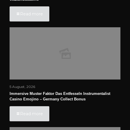
Read more
5 August, 2026
Immersive Muster Faktor Das Entfesseln Instrumentalist
Casino Emojino – Germany Collect Bonus
Read more