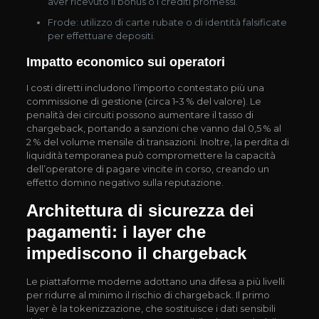
aver ricevuto il bonus o i crediti promessi.
Frode: utilizzo di carte rubate o di identità falsificate
per effettuare depositi.
Impatto economico sui operatori
I costi diretti includono l’importo contestato più una
commissione di gestione (circa 1‑3 % del valore). Le
penalità dei circuiti possono aumentare il tasso di
chargeback, portando a sanzioni che vanno dal 0,5 % al
2 % del volume mensile di transazioni. Inoltre, la perdita di
liquidità temporanea può compromettere la capacità
dell’operatore di pagare vincite in corso, creando un
effetto domino negativo sulla reputazione.
Architettura di sicurezza dei
pagamenti: i layer che
impediscono il chargeback
Le piattaforme moderne adottano una difesa a più livelli
per ridurre al minimo il rischio di chargeback. Il primo
layer è la tokenizzazione, che sostituisce i dati sensibili