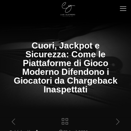
Cuori, Jackpot e
Sicurezza: Come le
Piattaforme di Gioco
Moderno Difendono i
Giocatori da Chargeback
Inaspettati