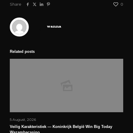
Share
0
wanna
Related posts
5 August, 2026
Veilig Karakteristiek — Koninkrijk België Win Big Today
Wazambacasino