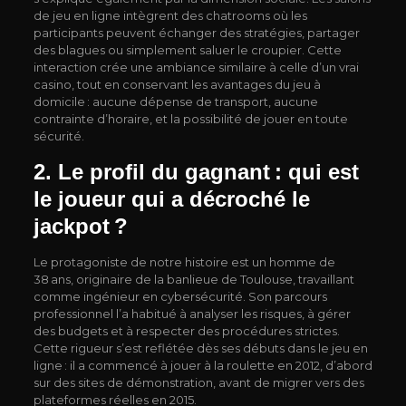
de jeu en ligne intègrent des chatrooms où les
participants peuvent échanger des stratégies, partager
des blagues ou simplement saluer le croupier. Cette
interaction crée une ambiance similaire à celle d’un vrai
casino, tout en conservant les avantages du jeu à
domicile : aucune dépense de transport, aucune
contrainte d’horaire, et la possibilité de jouer en toute
sécurité.
2. Le profil du gagnant : qui est
le joueur qui a décroché le
jackpot ?
Le protagoniste de notre histoire est un homme de
38 ans, originaire de la banlieue de Toulouse, travaillant
comme ingénieur en cybersécurité. Son parcours
professionnel l’a habitué à analyser les risques, à gérer
des budgets et à respecter des procédures strictes.
Cette rigueur s’est reflétée dès ses débuts dans le jeu en
ligne : il a commencé à jouer à la roulette en 2012, d’abord
sur des sites de démonstration, avant de migrer vers des
plateformes réelles en 2015.