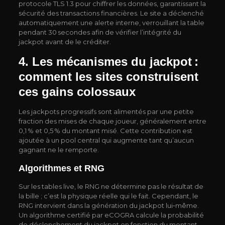
protocole TLS 1.3 pour chiffrer les données, garantissant la
sécurité des transactions financières. Le site a déclenché
automatiquement une alerte interne, verrouillant la table
pendant 30 secondes afin de vérifier l’intégrité du
jackpot avant de le créditer.
4. Les mécanismes du jackpot :
comment les sites construisent
ces gains colossaux
Les jackpots progressifs sont alimentés par une petite
fraction des mises de chaque joueur, généralement entre
0,1 % et 0,5 % du montant misé. Cette contribution est
ajoutée à un pool central qui augmente tant qu’aucun
gagnant ne le remporte.
Algorithmes et RNG
Sur les tables live, le RNG ne détermine pas le résultat de
la bille ; c’est la physique réelle qui le fait. Cependant, le
RNG intervient dans la génération du jackpot lui‑même.
Un algorithme certifié par eCOGRA calcule la probabilité
de déclenchement du jackpot en fonction du montant