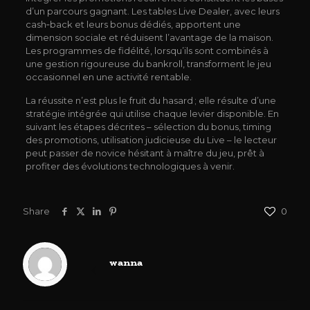
d’un parcours gagnant. Les tables Live Dealer, avec leurs
cash‑back et leurs bonus dédiés, apportent une
dimension sociale et réduisent l’avantage de la maison.
Les programmes de fidélité, lorsqu’ils sont combinés à
une gestion rigoureuse du bankroll, transforment le jeu
occasionnel en une activité rentable.
La réussite n’est plus le fruit du hasard ; elle résulte d’une
stratégie intégrée qui utilise chaque levier disponible. En
suivant les étapes décrites – sélection du bonus, timing
des promotions, utilisation judicieuse du Live – le lecteur
peut passer de novice hésitant à maître du jeu, prêt à
profiter des évolutions technologiques à venir.
Share
0
wanna