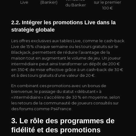
Live
(Banker)
sur le premier
du Banker
100 €
2.2. Intégrer les promotions Live dans la
stratégie globale
Les offres exclusives aux tables Live, comme le cash‑back
Live de 15 % chaque semaine ou les tours gratuits sur le
Blackjack, permettent de réduire l’avantage de la
maison tout en augmentant le volume de jeu. Un joueur
intermédiaire peut ainsi transformer un dépôt de 200 €
en 350 € de mise effective grâce à un cash‑back de 30 €
et à des tours gratuits d’une valeur de 20 €.
En combinant ces promotions avec un bonus de
bienvenue, le passage du statut « débutant » à
« intermédiaire » s’accélère de 30 % en moyenne, selon
les retours de la communauté de joueurs consultés sur
des forums comme Ps4France.
3. Le rôle des programmes de
fidélité et des promotions