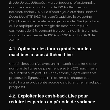
Étude de cas détaillée
: Marco, joueur professionnel, a
commencé avec un bonus de 100 € offert par un
nouveau casino 2026. Il a d’abord joué aux slots
Book of
Dead Live
(RTP 96,21 %) jusqu’à satisfaire le wagering
(25 x). Il a ensuite transféré les gains vers le Blackjack Live,
où il a appliqué une stratégie de base et a reçu un
cash‑back de 15 % pendant trois semaines. En trois mois,
son capital est passé de 100 € à 2 500 €, soit un ROI de
2 400 %.
4.1. Optimiser les tours gratuits sur les
machines à sous à thème Live
Choisir des slots Live avec un RTP supérieur à 96 % et un
nombre de lignes de paiement élevé (≥ 20) maximise la
valeur des tours gratuits. Par exemple,
Mega Joker Live
propose 20 lignes et un RTP de 96,8 %; chaque tour
gratuit a une probabilité accrue de déclencher le jackpot
progressif.
4.2. Exploiter les cash‑back Live pour
réduire les pertes en période de variance