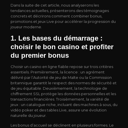
Dans la suite de cet article, nous analyserons les
tendances actuelles, présenterons des témoignages
concrets et décrirons comment combiner bonus,
promotions et jeux Live pour accélérer la progression du
joueur moderne.
1. Les bases du démarrage :
choisir le bon casino et profiter
du premier bonus
Choisir un casino en ligne fiable repose sur trois critères
essentiels. Premièrement, la licence : un agrément
délivré par l’Autorité de jeu de Malte ou la Commission
britannique garantit le respect des normes de sécurité et
de jeu équitable. Deuxièmement, la technologie de
chiffrement SSL protège les données personnelles et les
transactions financières. Troisièmement, la variété de
jeux : un catalogue riche, incluant des machines à sous, du
vidéo poker et des tables Live, assure une évolution
naturelle du joueur.
Les bonus d’accueil se déclinent en plusieurs formes. Le