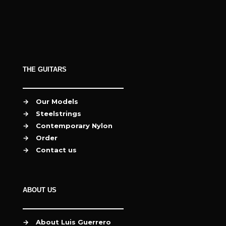
THE GUITARS
→
Our Models
→
Steelstrings
→
Contemporary Nylon
→
Order
→
Contact us
ABOUT US
→
About Luis Guerrero