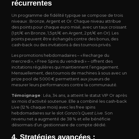
récurrentes
Un programme de fidélité typique se compose de trois
niveaux : Bronze, Argent et Or. Chaque niveau attribue
des points pour chaque euro misé, avec un taux croissant
(1 pt/€ en Bronze, 1,5 pt/€ en Argent, 2 pt/€ en Or). Les
points peuvent être échangés contre des bonus, des
cash‑back ou des invitations à des tournois privés.
Les promotions hebdomadaires – « Recharge du
mercredi », « Free Spins du vendredi » – offrent des
incitations régulières qui maintiennent l’engagement.
Mensuellement, des tournois de machines à sous avec un
prize pool de 5 000 € permettent aux joueurs de
mesurer leurs performances contre la communauté.
Témoignage
: Léa, 34 ans, a atteint le statut VIP Or après
six mois d’activité soutenue. Elle a combiné les cash‑back
Live (12 % chaque mois) avec les free spins
hebdomadaires sur le slot
Gonzo’s Quest Live
. Son
revenu net a augmenté de 38 % et elle bénéficie
désormais d’un gestionnaire de compte dédié.
4. Stratégies avancées :