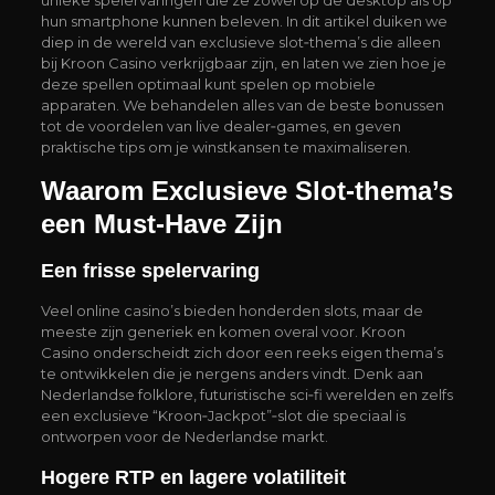
unieke spelervaringen die ze zowel op de desktop als op
hun smartphone kunnen beleven. In dit artikel duiken we
diep in de wereld van exclusieve slot‑thema’s die alleen
bij Kroon Casino verkrijgbaar zijn, en laten we zien hoe je
deze spellen optimaal kunt spelen op mobiele
apparaten. We behandelen alles van de beste bonussen
tot de voordelen van live dealer‑games, en geven
praktische tips om je winstkansen te maximaliseren.
Waarom Exclusieve Slot‑thema’s
een Must‑Have Zijn
Een frisse spelervaring
Veel online casino’s bieden honderden slots, maar de
meeste zijn generiek en komen overal voor. Kroon
Casino onderscheidt zich door een reeks eigen thema’s
te ontwikkelen die je nergens anders vindt. Denk aan
Nederlandse folklore, futuristische sci‑fi werelden en zelfs
een exclusieve “Kroon‑Jackpot”‑slot die speciaal is
ontworpen voor de Nederlandse markt.
Hogere RTP en lagere volatiliteit