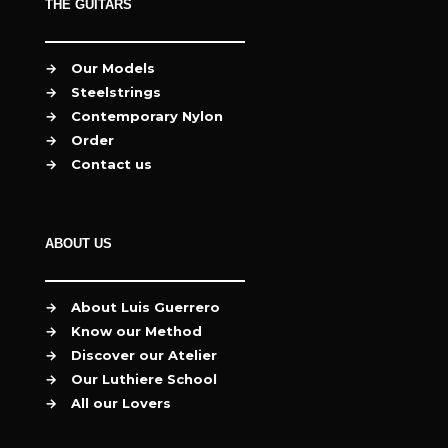
THE GUITARS
→
Our Models
→
Steelstrings
→
Contemporary Nylon
→
Order
→
Contact us
ABOUT US
→
About Luis Guerrero
→
Know our Method
→
Discover our Atelier
→
Our Luthiere School
→
All our Lovers