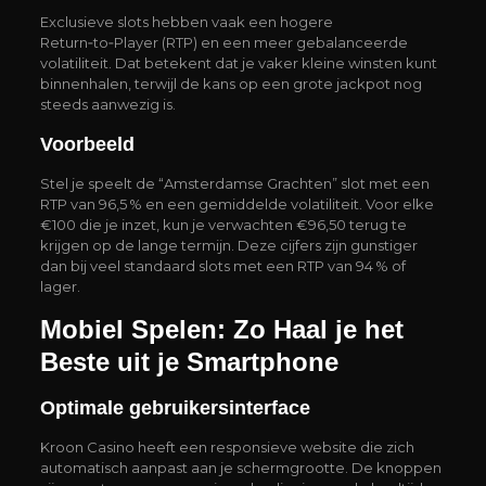
Exclusieve slots hebben vaak een hogere
Return‑to‑Player (RTP) en een meer gebalanceerde
volatiliteit. Dat betekent dat je vaker kleine winsten kunt
binnenhalen, terwijl de kans op een grote jackpot nog
steeds aanwezig is.
Voorbeeld
Stel je speelt de “Amsterdamse Grachten” slot met een
RTP van 96,5 % en een gemiddelde volatiliteit. Voor elke
€100 die je inzet, kun je verwachten €96,50 terug te
krijgen op de lange termijn. Deze cijfers zijn gunstiger
dan bij veel standaard slots met een RTP van 94 % of
lager.
Mobiel Spelen: Zo Haal je het
Beste uit je Smartphone
Optimale gebruikersinterface
Kroon Casino heeft een responsieve website die zich
automatisch aanpast aan je schermgrootte. De knoppen