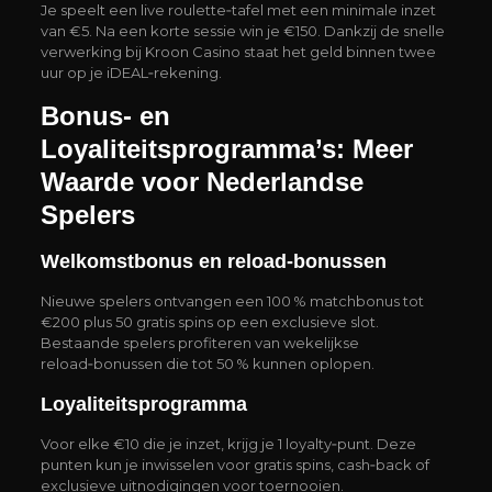
Je speelt een live roulette‑tafel met een minimale inzet
van €5. Na een korte sessie win je €150. Dankzij de snelle
verwerking bij Kroon Casino staat het geld binnen twee
uur op je iDEAL‑rekening.
Bonus‑ en
Loyaliteitsprogramma’s: Meer
Waarde voor Nederlandse
Spelers
Welkomstbonus en reload‑bonussen
Nieuwe spelers ontvangen een 100 % matchbonus tot
€200 plus 50 gratis spins op een exclusieve slot.
Bestaande spelers profiteren van wekelijkse
reload‑bonussen die tot 50 % kunnen oplopen.
Loyaliteitsprogramma
Voor elke €10 die je inzet, krijg je 1 loyalty‑punt. Deze
punten kun je inwisselen voor gratis spins, cash‑back of
exclusieve uitnodigingen voor toernooien.