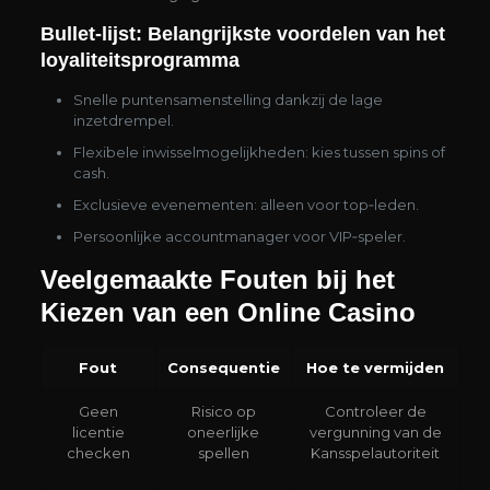
Bullet‑lijst: Belangrijkste voordelen van het
loyaliteitsprogramma
Snelle puntensamenstelling dankzij de lage
inzetdrempel.
Flexibele inwisselmogelijkheden: kies tussen spins of
cash.
Exclusieve evenementen: alleen voor top‑leden.
Persoonlijke accountmanager voor VIP‑speler.
Veelgemaakte Fouten bij het
Kiezen van een Online Casino
Fout
Consequentie
Hoe te vermijden
Geen
Risico op
Controleer de
licentie
oneerlijke
vergunning van de
checken
spellen
Kansspelautoriteit