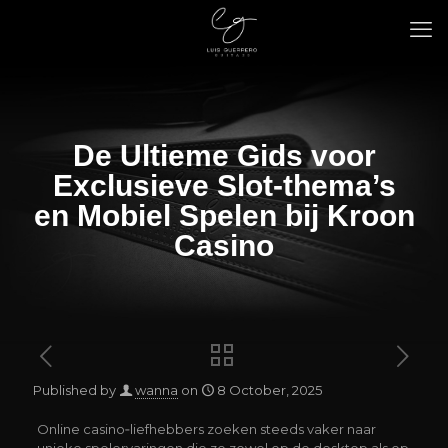
De Ultieme Gids voor
Exclusieve Slot‑thema’s
en Mobiel Spelen bij Kroon
Casino
Published by
wanna
on
8 October, 2025
Online casino‑liefhebbers zoeken steeds vaker naar