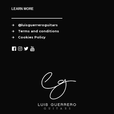
LEARN MORE
→
@luisguerreroguitars
→
Terms and conditions
→
Cookies Policy