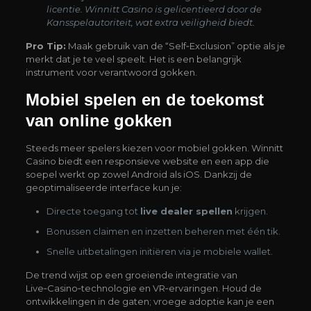
licentie. Winnitt Casino is gelicentieerd door de
Kansspelautoriteit, wat extra veiligheid biedt.
Pro Tip:
Maak gebruik van de “Self‑Exclusion” optie als je
merkt dat je te veel speelt. Het is een belangrijk
instrument voor verantwoord gokken.
Mobiel spelen en de toekomst
van online gokken
Steeds meer spelers kiezen voor mobiel gokken. Winnitt
Casino biedt een responsieve website en een app die
soepel werkt op zowel Android als iOS. Dankzij de
geoptimaliseerde interface kun je:
Directe toegang tot
live dealer spellen
krijgen.
Bonussen claimen en inzetten beheren met één tik.
Snelle uitbetalingen initiëren via je mobiele wallet.
De trend wijst op een groeiende integratie van
Live‑Casino‑technologie en VR‑ervaringen. Houd de
ontwikkelingen in de gaten; vroege adoptie kan je een