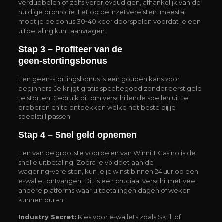
verdubbelen of zelfs verdrievoudigen, afhankelijk van de
huidige promotie. Let op de inzetvereisten: meestal
moet je de bonus 30‑40 keer doorspelen voordat je een
uitbetaling kunt aanvragen.
Stap 3 – Profiteer van de
geen‑stortingsbonus
Een geen‑stortingsbonus is een gouden kans voor
beginners. Je krijgt gratis speeltegoed zonder eerst geld
te storten. Gebruik dit om verschillende spellen uit te
proberen en te ontdekken welke het beste bij je
speelstijl passen.
Stap 4 – Snel geld opnemen
Een van de grootste voordelen van Winnitt Casino is de
snelle uitbetaling. Zodra je voldoet aan de
wagering‑vereisten, kun je je winst binnen 24 uur op een
e‑wallet ontvangen. Dit is een cruciaal verschil met veel
andere platforms waar uitbetalingen dagen of weken
kunnen duren.
Industry Secret:
Kies voor e‑wallets zoals Skrill of