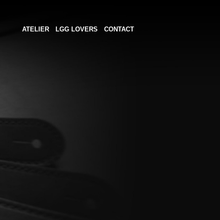
ATELIER
LGG LOVERS
CONTACT