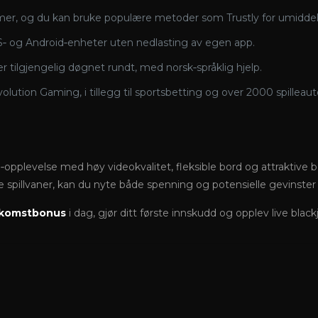
imer, og du kan bruke populære metoder som Trustly for umiddel
S‑ og Android‑enheter uten nedlasting av egen app.
r tilgjengelig døgnet rundt, med norsk‑språklig hjelp.
volution Gaming, i tillegg til sportsbetting og over 2000 spilleau
‑opplevelse med høy videokvalitet, fleksible bord og attraktive b
 spillvaner, kan du nyte både spenning og potensielle gevinster
elkomstbonus
i dag, gjør ditt første innskudd og opplev live blackj