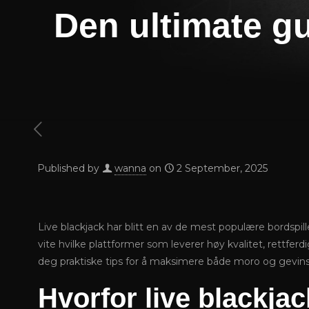
Den ultimate gu
Published by
wanna
on
2 September, 2025
Live blackjack har blitt en av de mest populære bordspill
vite hvilke plattformer som leverer høy kvalitet, rettferd
deg praktiske tips for å maksimere både moro og gevins
Hvorfor live blackjac