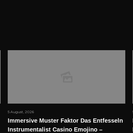
5 August, 2026
Immersive Muster Faktor Das Entfesseln
Instrumentalist Casino Emojino –