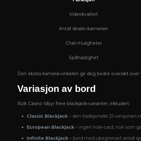
Videokvalitet
Antall dealer‑kameraer
Chat‑muligheter
Spillhastighet
Den ekstra kamera‑vinkelen gir deg bedre oversikt over ko
Variasjon av bord
Rizk Casino tilbyr flere blackjack‑varianter, inkludert:
Classic Blackjack
– den tradisjonelle 21‑versjonen 
European Blackjack
– ingen hole‑card, noe som gir 
Infinite Blackjack
– bord med ubegrenset antall spille