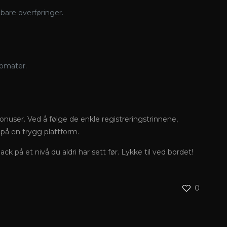
bare overføringer.
tomater.
onuser. Ved å følge de enkle registreringstrinnene,
 på en trygg plattform.
ack på et nivå du aldri har sett før. Lykke til ved bordet!
0