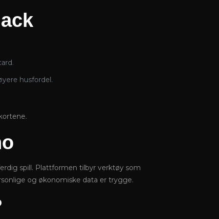
jack
card.
øyere husfordel.
kortene.
no
erdig spill. Plattformen tilbyr verktøy som
ersonlige og økonomiske data er trygge.
?