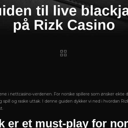
iden til live black
på Rizk Casino
ene i nettcasino‑verdenen. For norske spillere som ønsker ekte dea
ig spill og raske uttak. I denne guiden dykker vi ned i hvordan Rizk
t.
k er et must‑play for nor