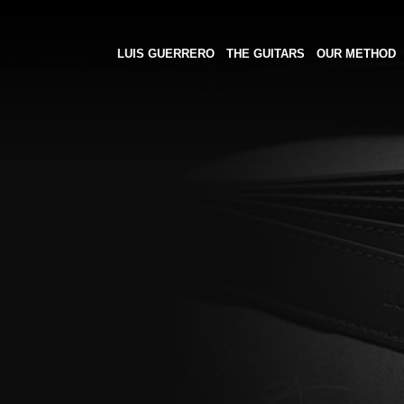
LUIS GUERRERO
THE GUITARS
OUR METHOD