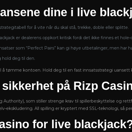
jansene dine i live black
rategitabell for å vite når du skal stå, trekke, doble eller splitte.
ckjack er dealerens oppkort kritisk fordi det ikke finnes et hole‑
nsatser som “Perfect Pairs” kan gi høye utbetalinger, men har h
 hold deg til den.
il å tømme kontoen. Hold deg til en fast innsatsstrategi uansett 
g sikkerhet på Rizp Casi
thority), som stiller strenge krav til spillerbeskyttelse og rettf
v‑ekskludering. All spilling er kryptert med SSL‑teknologi, så p
asino for live blackjack